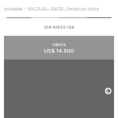
Inmuebles
BAC PLUS - ID#129 - Terreno en Venta
ID# 81933-129
VENTA
US$ 14.500
Next