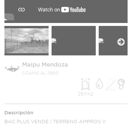
Next
Maipu Mendoza
OZAMIS AL 3800
297m2
Descripción
BAC PLUS VENDE | T
ERRENO AMPROS
V