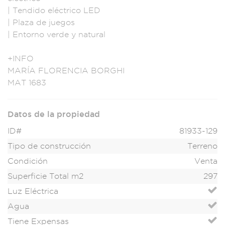
|
Tendido eléctr
ico LED
| Plaza d
e juegos
| Ento
rno verde y na
tural
+INFO
MARÍA
FLORENCIA BORGHI
MAT 1683
Datos de la propiedad
ID#
81933-129
Tipo de construcción
Terreno
Condición
Venta
Superficie Total m2
297
Luz Eléctrica
Agua
Tiene Expensas