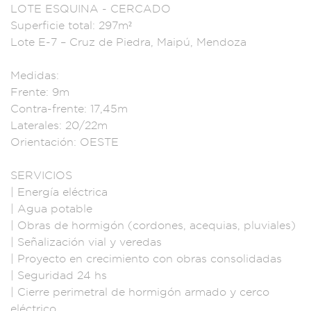
LOTE ESQUINA - C
ERCADO
Superfic
ie total: 29
7m²
Lote E-7 – Cr
uz de Piedra, Maipú,
Mendoza
Medidas:
Frente: 9
m
Contra-frente: 17
,45m
Laterales:
20/22m
Orien
tación: OESTE
SERVICIOS
| Energ
ía eléctrica
| Agua
potable
| Obras
de hormigón (
cordones, ac
equias, pluviales)
| Señalizació
n vial y vered
as
| Proyecto en cre
cimiento con obras
consolidada
s
| Segurida
d 24 hs
| Cierre
perimetral de ho
rmigón armado y
cerco
eléctrico