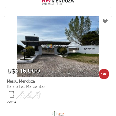
U$S 16.000
Maipu
,
Mendoza
Barrio Las Margaritas
700m2