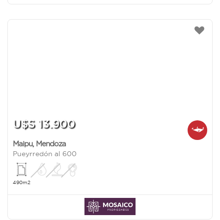
U$S 13.900
Maipu
,
Mendoza
Pueyrredón al 600
490m2