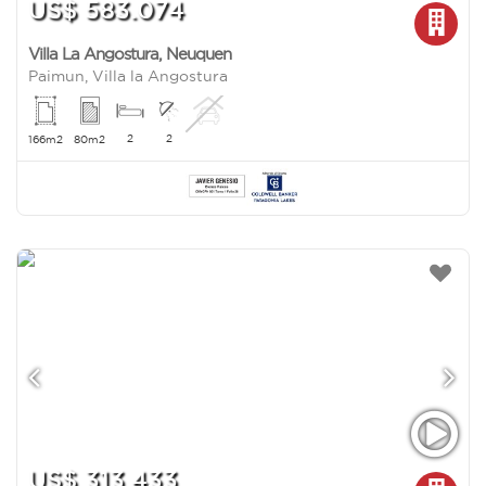
US$ 583.074
Villa La Angostura
,
Neuquen
Paimun, Villa la Angostura
2
2
166m2
80m2
US$ 313.433