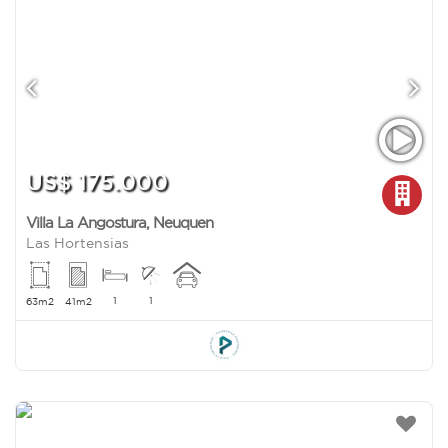
US$ 175.000
Villa La Angostura
,
Neuquen
Las Hortensias
1
1
63m2
41m2