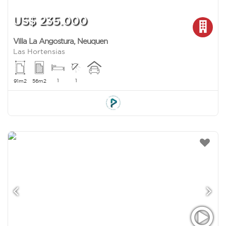
US$ 235.000
Villa La Angostura
,
Neuquen
Las Hortensias
1
1
91m2
56m2