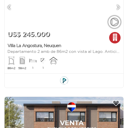
US$ 245.000
Villa La Angostura
,
Neuquen
Departamento 2 amb de 86m2 con vista al Lago. Anticipo 50% y cuotas fijas
1
1
86m2
58m2