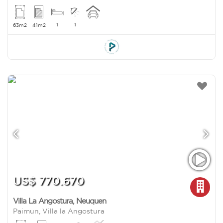
1
1
63m2
41m2
US$ 770.670
Villa La Angostura
,
Neuquen
Paimun, Villa la Angostura