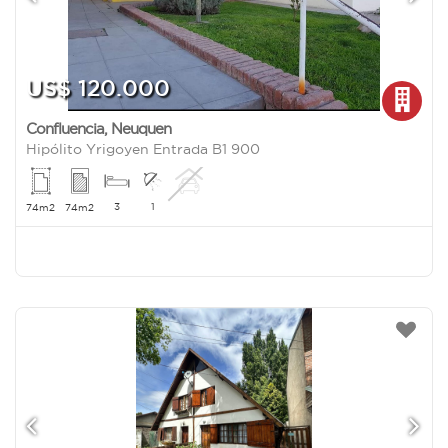
US$ 120.000
Confluencia
,
Neuquen
Hipólito Yrigoyen Entrada B1 900
3
1
74m2
74m2