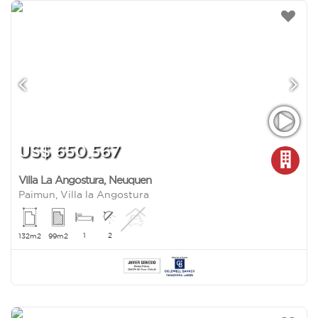
US$ 650.567
Villa La Angostura
,
Neuquen
Paimun, Villa la Angostura
1
2
132m2
99m2