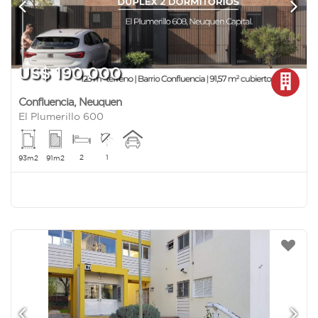
US$ 190.000
Confluencia
,
Neuquen
El Plumerillo 600
2
1
93m2
91m2