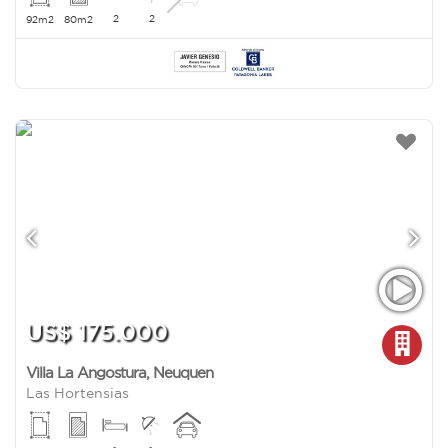
2
2
92m2
80m2
US$ 175.000
Villa La Angostura
,
Neuquen
Las Hortensias