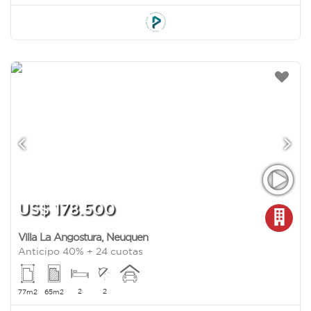
US$ 178.500
Villa La Angostura
,
Neuquen
Anticipo 40% + 24 cuotas
2
2
77m2
65m2