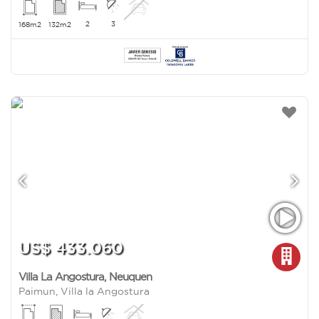
2
3
168m2
132m2
US$ 433.060
Villa La Angostura
,
Neuquen
Paimun, Villa la Angostura