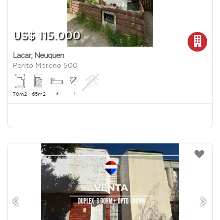
US$ 115.000
Lacar
,
Neuquen
Perito Moreno 500
3
1
70m2
65m2