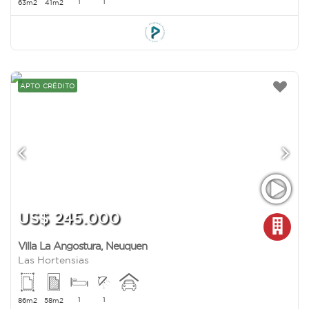
1
1
63m2
41m2
APTO CRÉDITO
US$ 245.000
Villa La Angostura
,
Neuquen
Las Hortensias
1
1
86m2
58m2