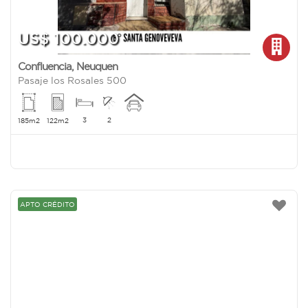
US$ 100.000
Confluencia
,
Neuquen
Pasaje los Rosales 500
3
2
185m2
122m2
APTO CRÉDITO