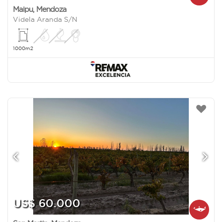
Maipu
,
Mendoza
Videla Aranda S/N
1000m2
US$ 60.000