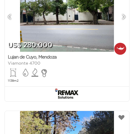
US$ 280.000
Lujan de Cuyo
,
Mendoza
Viamonte 4700
1138m2