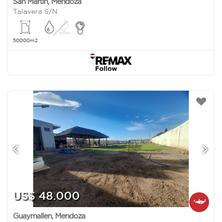
San Martin
,
Mendoza
Talavera S/N
50000m2
US$ 48.000
Guaymallen
,
Mendoza