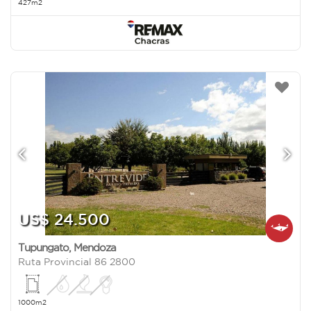
427m2
US$ 24.500
Tupungato
,
Mendoza
Ruta Provincial 86 2800
1000m2