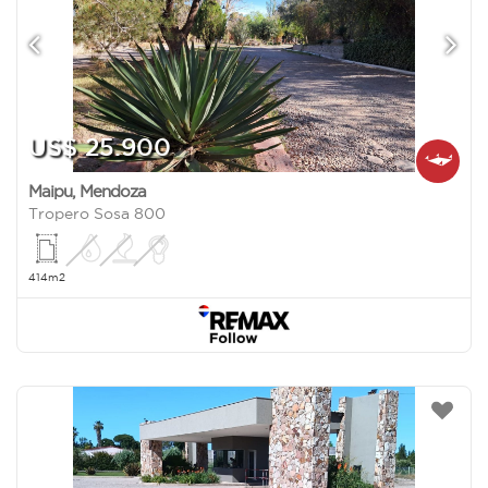
US$ 25.900
Maipu
,
Mendoza
Tropero Sosa 800
414m2