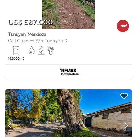
US$ 587.000
Tunuyan
,
Mendoza
Call Guemes S/n Tunuyan 0
142000m2