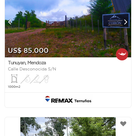
US$ 85.000
Tunuyan
,
Mendoza
Calle Desconocida S/N
1000m2