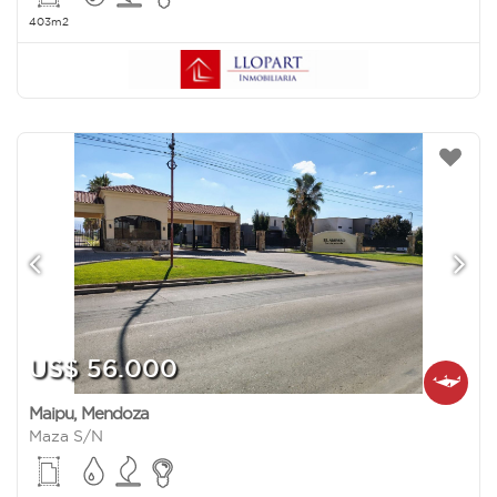
403m2
US$ 56.000
Maipu
,
Mendoza
Maza S/N