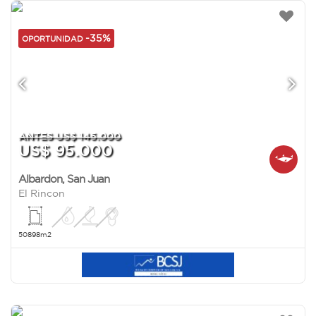
-35%
OPORTUNIDAD
ANTES US$ 145.000
US$ 95.000
Albardon
,
San Juan
El Rincon
50898m2