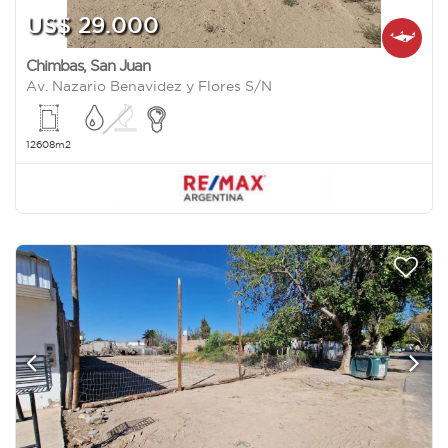
US$ 29.000
Chimbas
,
San Juan
Av. Nazario Benavidez y Flores S/N
12608m2