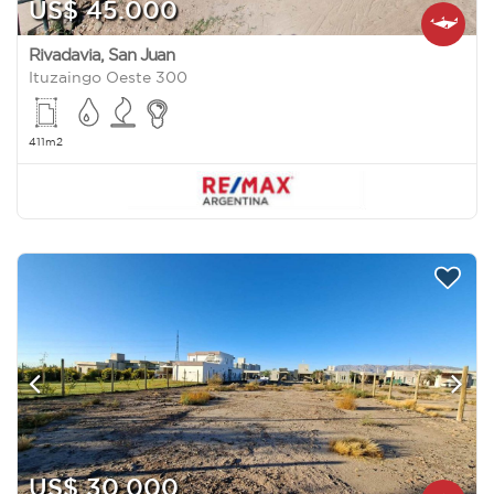
US$ 45.000
Rivadavia
,
San Juan
Ituzaingo Oeste 300
411m2
US$ 30.000