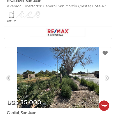
Rivadavia
,
San Juan
Avenida Libertador General San Martín (oeste) Lote 47 7300
702m2
US$ 35.000
Capital
,
San Juan