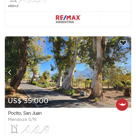
493m2
US$ 35.000
Pocito
,
San Juan
Mendoza S/N