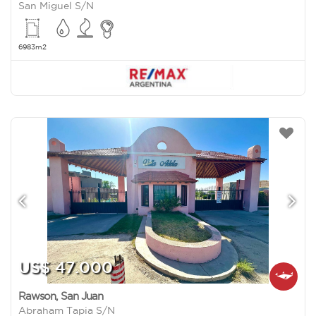
San Miguel S/N
6983m2
US$ 47.000
Rawson
,
San Juan
Abraham Tapia S/N