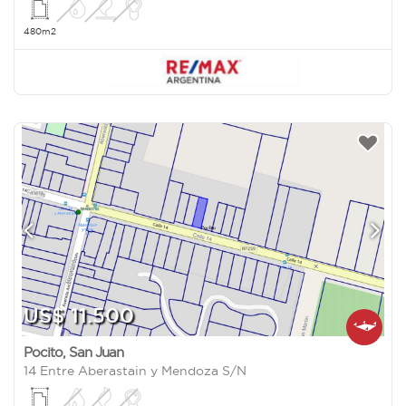
480m2
US$ 11.500
Pocito
,
San Juan
14 Entre Aberastain y Mendoza S/N