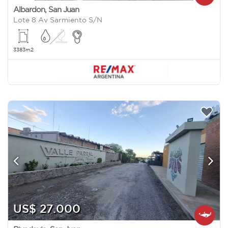
Albardon
,
San Juan
Lote 8 Av Sarmiento S/N
3383m2
US$ 27.000