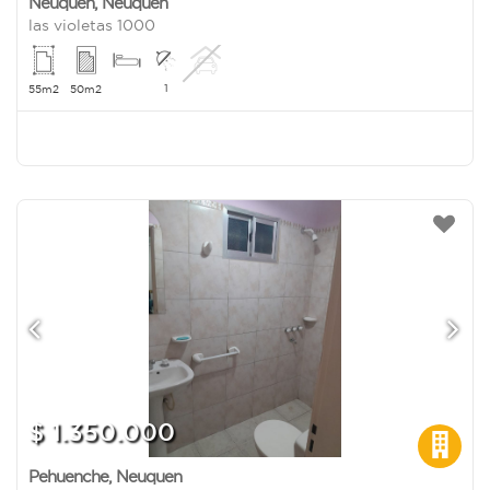
Neuquen
,
Neuquen
las violetas 1000
1
55m2
50m2
$ 1.350.000
Pehuenche
,
Neuquen