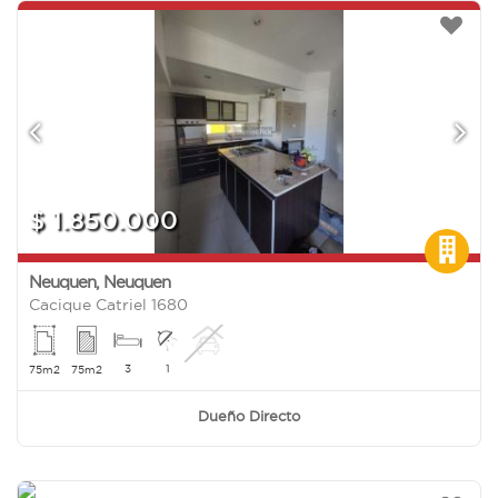
$ 1.850.000
Neuquen
,
Neuquen
Cacique Catriel 1680
3
1
75m2
75m2
Dueño Directo