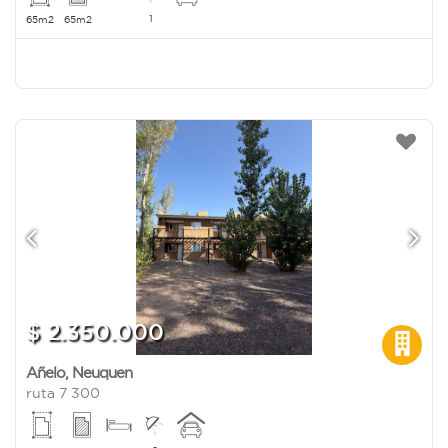
1
65m2
65m2
$ 2.350.000
Añelo
,
Neuquen
ruta 7 300