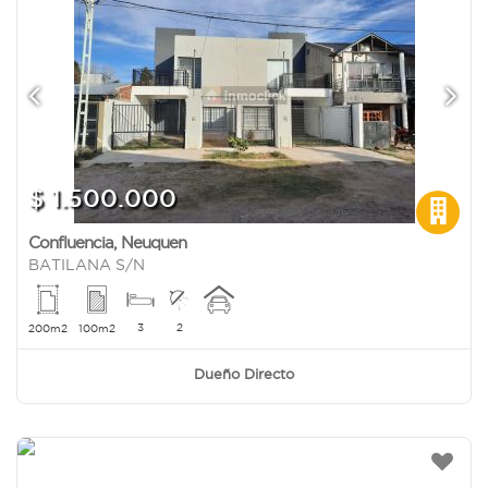
$ 1.500.000
Confluencia
,
Neuquen
BATILANA S/N
3
2
200m2
100m2
Dueño Directo