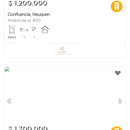
$ 1.200.000
Confluencia
,
Neuquen
Atlántida al 400
1
1
45m2
$ 1.300.000