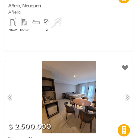
Añelo
,
Neuquen
Añelo
2
70m2
65m2
$ 2.500.000