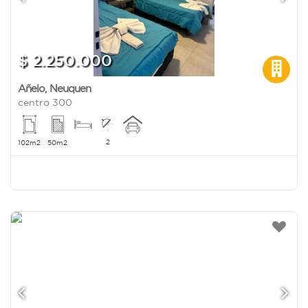
$ 2.250.000
Añelo
,
Neuquen
centro 300
2
102m2
50m2