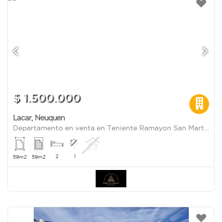
$ 1.500.000
Lacar
,
Neuquen
Departamento en venta en Teniente Ramayon San Martin de los Andes
2
1
59m2
59m2