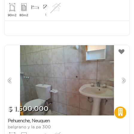
1
90m2
80m2
$ 1.500.000
Pehuenche
,
Neuquen
belgrano y la pa 300