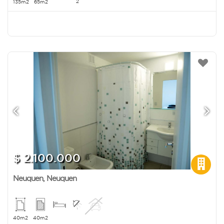
2
135m2
65m2
$ 2.100.000
Neuquen
,
Neuquen
40m2
40m2