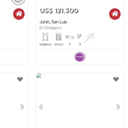
US$ 121.300
Junin
,
San Luis
El Orégano
3
2
2489m2
127m2