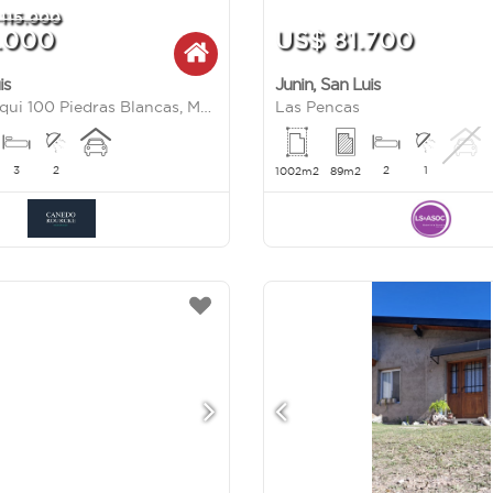
115.000
.000
US$ 81.700
is
Junin
,
San Luis
Luis De Olloqui 100 Piedras Blancas, Merlo - SAN LUIS
Las Pencas
3
2
2
1
1002m2
89m2