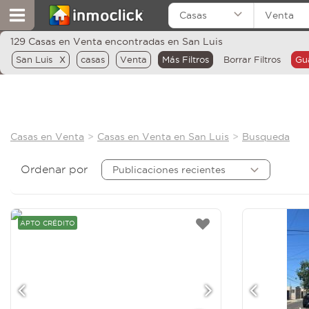
Casas
Venta
129 Casas en Venta encontradas en San Luis
x
San Luis
casas
Venta
Más Filtros
Borrar Filtros
Gu
Casas en Venta
Casas en Venta en San Luis
Busqueda
Ordenar por
Publicaciones recientes
APTO CRÉDITO