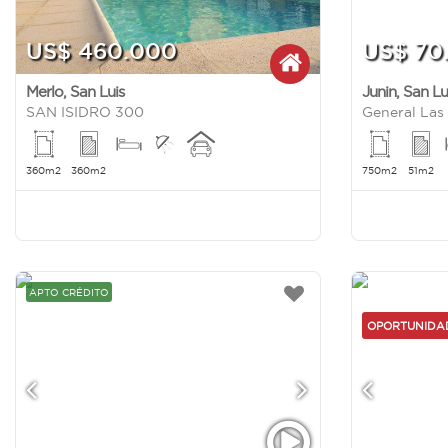
US$ 460.000
US$ 70
Merlo
,
San Luis
Junin
,
San Lu
SAN ISIDRO 300
General Las
360m2
360m2
750m2
51m2
APTO CRÉDITO
OPORTUNID