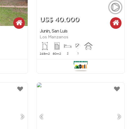
US$ 40.000
Junin
,
San Luis
Los Manzanos
2
1
248m2
80m2