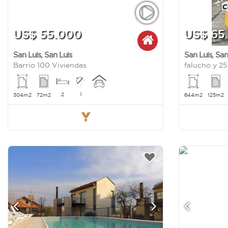
US$ 55.000
US$ 65
San Luis
,
San Luis
San Luis
,
San
Barrio 100 Viviendas
falucho y 2
2
1
304m2
72m2
644m2
125m2