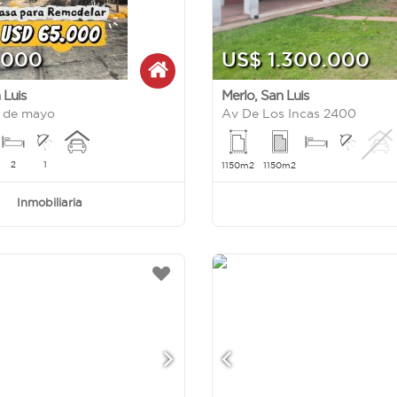
.000
US$ 1.300.000
 Luis
Merlo
,
San Luis
5 de mayo
Av De Los Incas 2400
2
1
1150m2
1150m2
Inmobiliaria