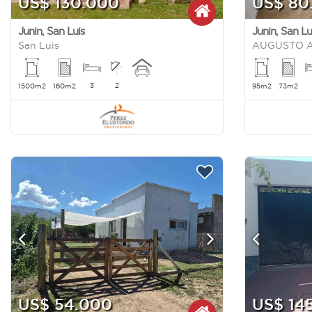
US$ 130.000
US$ 80
Junin
,
San Luis
Junin
,
San Lu
San Luis
AUGUSTO A
3
2
1500m2
160m2
95m2
73m2
US$ 54.000
US$ 14