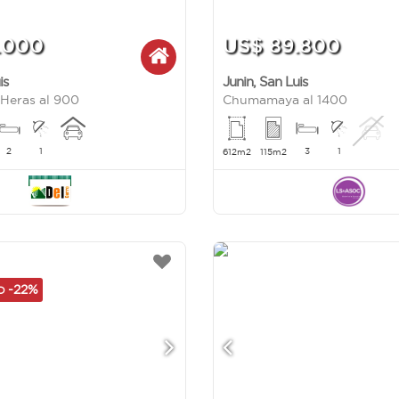
.000
US$ 89.800
is
Junin
,
San Luis
 Heras al 900
Chumamaya al 1400
2
1
3
1
612m2
115m2
-22%
AD