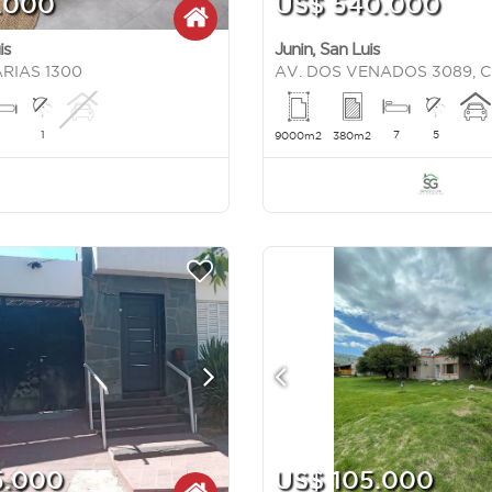
.000
US$ 540.000
is
Junin
,
San Luis
RIAS 1300
1
7
5
9000m2
380m2
5.000
US$ 105.000