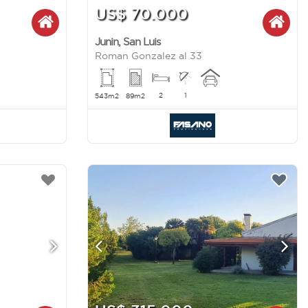
US$ 70.000
Junin
,
San Luis
Roman Gonzalez al 33
2
1
543m2
89m2