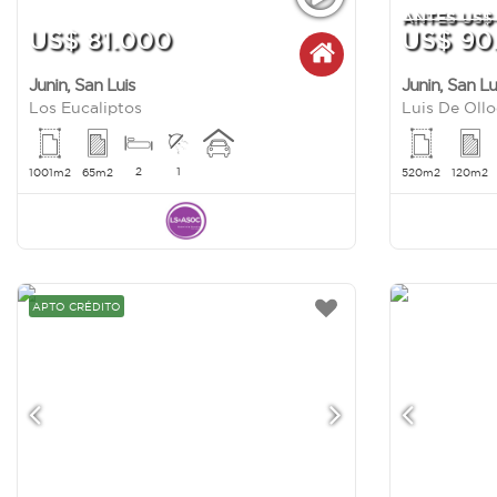
ANTES US$ 
US$ 81.000
US$ 90
Junin
,
San Luis
Junin
,
San Lu
Los Eucaliptos
2
1
1001m2
65m2
520m2
120m2
APTO CRÉDITO