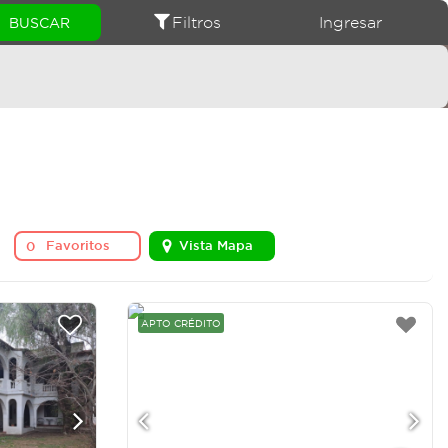
Filtros
Ingresar
Favoritos
Vista Mapa
0
APTO CRÉDITO