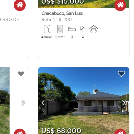
US$ 315.000
Chacabuco
,
San Luis
AV. DOS VENADOS 3089, CERRO DE ORO, JUNIN, SAN LUIS
Ruta N° 6, 200
3
2
455m2
305m2
US$ 68.000