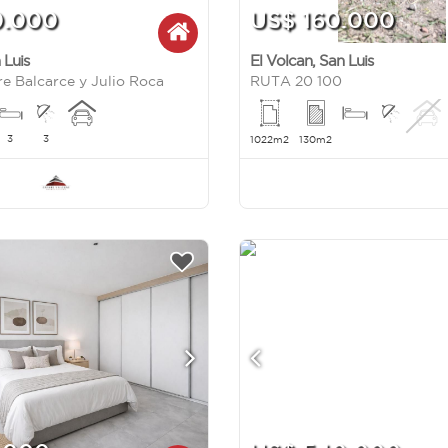
0.000
US$ 160.000
 Luis
El Volcan
,
San Luis
e Balcarce y Julio Roca
RUTA 20 100
3
3
1022m2
130m2