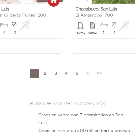
 Luis
Chacabuco
,
San Luis
n Gilberto Funes 1200
El Algarrobo 1700
4
2
2
1
160m2
95m2
1
2
3
4
5
>
>>
BUSQUEDAS RELACIONADAS
Casas en venta con 3 dormitorios en San
Luis
Casas en venta de 300 m2 en barrio privado