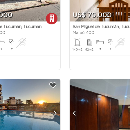
.000
US$ 70.000
de Tucumán
,
Tucuman
San Miguel de Tucumán
,
Tuc
200
Maipú 400
2
2
3
1
140m2
92m2