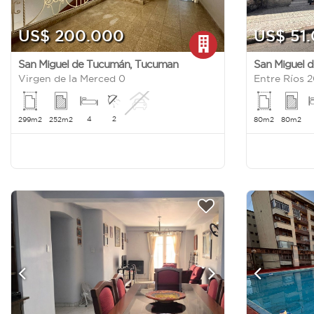
US$ 200.000
US$ 51
San Miguel de Tucumán
,
Tucuman
San Miguel 
Virgen de la Merced 0
Entre Ríos 
4
2
299m2
252m2
80m2
80m2