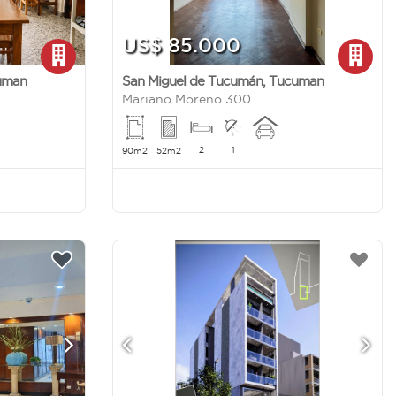
US$ 85.000
uman
San Miguel de Tucumán
,
Tucuman
Mariano Moreno 300
2
1
90m2
52m2