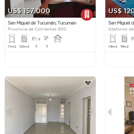
US$ 157.000
US$ 12
San Miguel de Tucumán
,
Tucuman
San Miguel 
Provincia de Corrientes 900
Ildefonso d
3
3
111m2
100m2
116m2
76m2