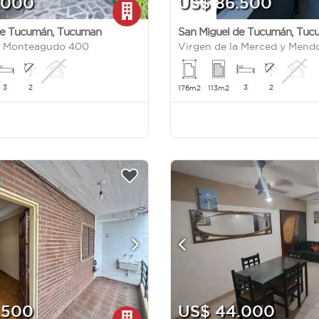
.000
US$ 86.500
de Tucumán
,
Tucuman
San Miguel de Tucumán
,
Tuc
e Monteagudo 400
Virgen de la Merced y Mend
3
2
3
2
176m2
113m2
.500
US$ 44.000