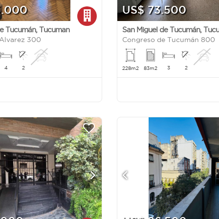
5.000
US$ 73.500
de Tucumán
,
Tucuman
San Miguel de Tucumán
,
Tuc
Alvarez 300
Congreso de Tucumán 800
4
2
3
2
228m2
83m2