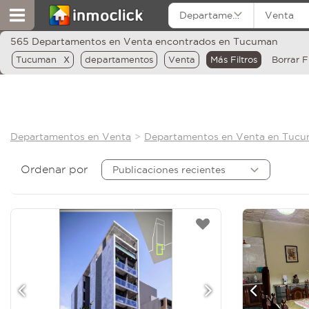
Departamentos
Venta
565 Departamentos en Venta encontrados en Tucuman
x
Tucuman
departamentos
Venta
Más Filtros
Borrar Fi
Departamentos en Venta
Departamentos en Venta en Tuc
Ordenar por
Publicaciones recientes