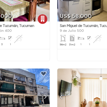
.000
US$ 58.000
de Tucumán
,
Tucuman
San Miguel de Tucumán
,
Tuc
lón 400
9 de Julio 500
3
1
1
1
56m2
31m2