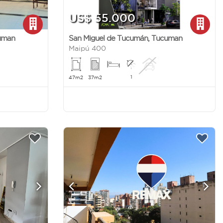
US$ 55.000
uman
San Miguel de Tucumán
,
Tucuman
Maipú 400
1
47m2
37m2