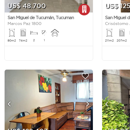
US$ 48.700
US$ 12
San Miguel de Tucumán
,
Tucuman
San Miguel 
Marcos Paz 1800
Crisóstomo 
2
1
80m2
74m2
211m2
207m2