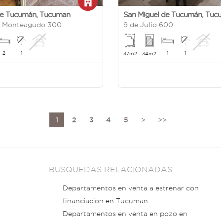
de Tucumán
,
Tucuman
San Miguel de Tucumán
,
Tuc
e Monteagudo 300
9 de Julio 600
2
1
1
1
37m2
34m2
1
2
3
4
5
>
>>
BUSQUEDAS RELACIONADAS
Departamentos en venta a estrenar con
financiacion en Tucuman
Departamentos en venta en pozo en