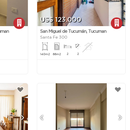
US$ 123.000
uman
San Miguel de Tucumán
,
Tucuman
Santa Fe 300
2
2
140m2
66m2