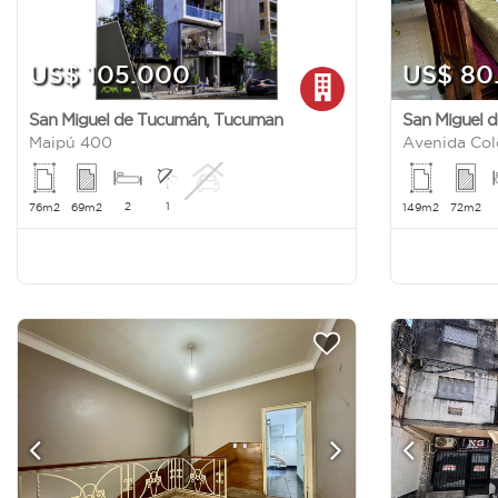
US$ 105.000
US$ 80
San Miguel de Tucumán
,
Tucuman
San Miguel 
Maipú 400
Avenida Co
2
1
76m2
69m2
149m2
72m2