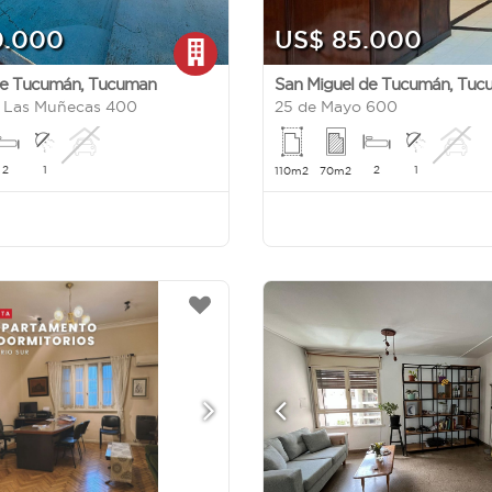
0.000
US$ 85.000
de Tucumán
,
Tucuman
San Miguel de Tucumán
,
Tuc
e Las Muñecas 400
25 de Mayo 600
2
1
2
1
110m2
70m2