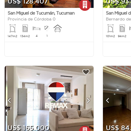
US$ 128.407
US$ 93
San Miguel de Tucumán
,
Tucuman
San Miguel 
Provincia de Córdoba 0
Bernardo d
4
1
147m2
134m2
101m2
94m2
US$ 165.000
US$ 84