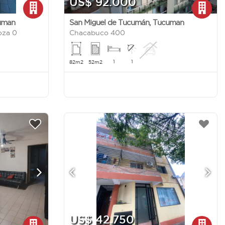
US$ 92.000
uman
San Miguel de Tucumán
,
Tucuman
oza 0
Chacabuco 400
1
1
82m2
52m2
US$ 42.750