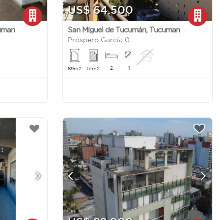
US$ 64.500
uman
San Miguel de Tucumán
,
Tucuman
Próspero García 0
2
1
89m2
51m2