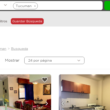
Tucuman
×
ltros
Guardar Búsqueda
uman
Busqueda
Mostrar
24 por página