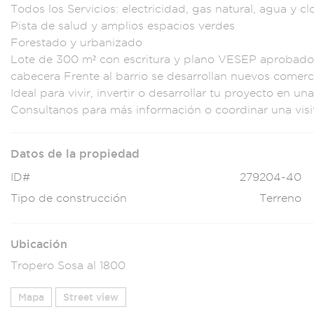
Todos los
Servicios: electr
icidad, gas na
tural, agua y cl
Pista de salud y
amplios espacios
verdes
Forestado y
urbanizado
Lo
te de 300 m²
con escritu
ra y plano VESEP
aprobad
cabecera
Frente al barrio
se desarrollan
nuevos comerc
Id
eal para vivir, in
vertir o desa
rrollar tu proye
cto en un
Consulta
nos para más
información o coor
dinar una vi
si
Datos de la propiedad
ID#
279204-40
Tipo de construcción
Terreno
Ubicación
Tropero Sosa al 1800
Mapa
Street view