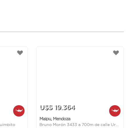
U$S 19.364
Maipu
,
Mendoza
quimbito
Bruno Morón 3433 a 700m de calle Urquiza