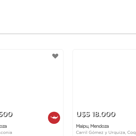
.500
U$S 18.000
oza
Maipu
,
Mendoza
sconia
Carril Gómez y Urquiza, Co