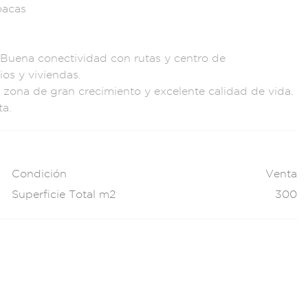
oac
as
oBuena
conectividad con r
utas y centro
de
ios y
viviendas.
a
zona de gr
an crecimiento
y excelente
calidad d
e vida.
ta.
Condición
Venta
Superficie Total m2
300