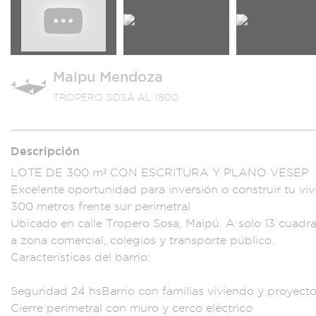
Maipu Mendoza
TROPERO SOSA AL 1800
Descripción
LOTE DE 300 m
² CON ESCRITURA Y
PLANO VESE
P 
E
xcelente oportunidad
para inversi
ón o const
ruir tu vi
v
300 metros frente su
r perimetral
Ubicad
o en calle Trope
ro Sosa, Maipú.
A solo 13 cu
adra
a zona c
omercial, co
legios y transporte
público.
Caracterí
sticas del barrio:
Seguridad 24 h
sBarrio con fami
lias vivie
ndo y proyecto
Cierre perimet
ral con muro y
cerco eléc
trico