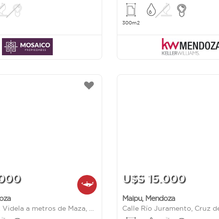
300m2
.000
U$S 15.000
oza
Maipu
,
Mendoza
Manuel Cruz Videla a metros de Maza, Villa Guadalupe. Cruz de Piedra Maipu