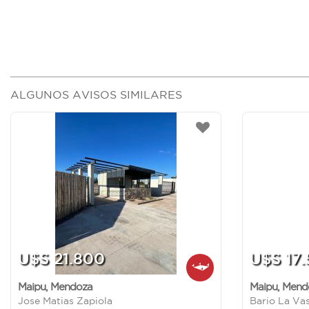
ALGUNOS AVISOS SIMILARES
U$S 21.800
U$S 17
Maipu
,
Mendoza
Maipu
,
Mend
Jose Matias Zapiola
Bario La Va