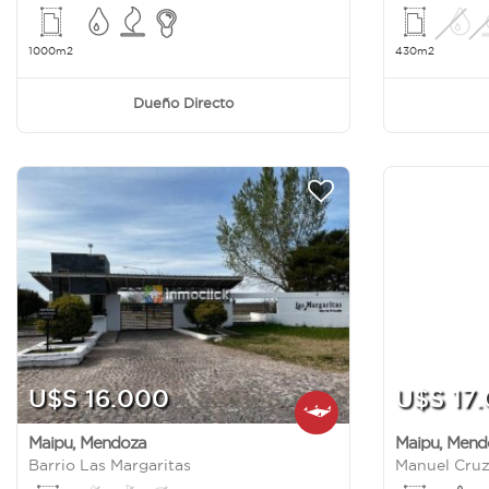
1000m2
430m2
Dueño Directo
U$S 16.000
U$S 17
Maipu
,
Mendoza
Maipu
,
Mend
Barrio Las Margaritas