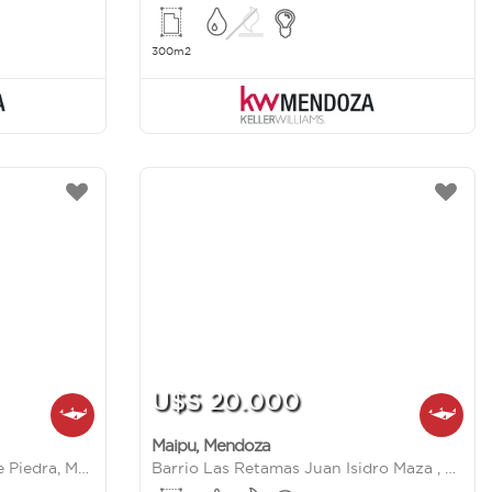
300m2
U$S 20.000
Maipu
,
Mendoza
Calle Río Juramento, Cruz de Piedra, Maipú
Barrio Las Retamas Juan Isidro Maza , Maipú, Mendoza al 700