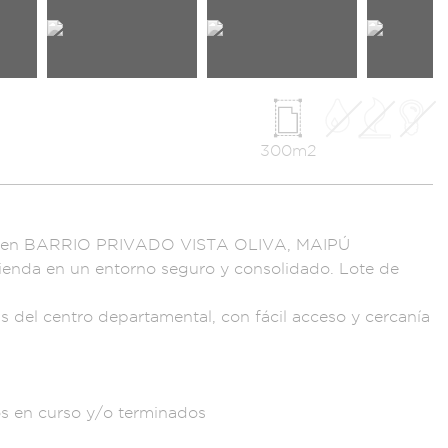
300m2
en BARRIO
PRIVADO VISTA O
LIVA, MAIPÚ
ienda en un entor
no seguro y consol
idado. Lote de
s del centr
o departamental, con
fácil acceso y c
ercanía
s e
n curso y/o
terminados