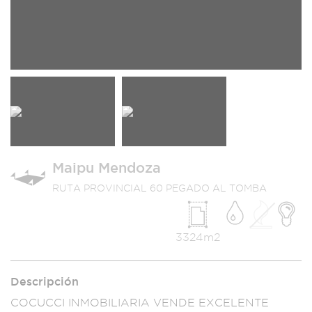
Maipu Mendoza
RUTA PROVINCIAL 60 PEGADO AL TOMBA
3324m2
Descripción
COCUCCI INMO
BILIARIA VENDE EX
CELENTE