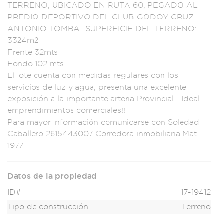
TERRENO
, UBICADO EN R
UTA 60, PEGADO AL
PREDIO DEPORT
IVO DEL CLU
B GODOY CRUZ
AN
TONIO TOMBA.-SU
PERFICIE DEL
TERRENO:
3324m2
Frente 32mts
Fondo
102 mts.-
El lote cue
nta con medidas
regulares con los
servicios de
luz y agua, pr
esenta una
excelente
expos
ición a la importa
nte arteria
Provincial.
- Ideal
empre
ndimientos comerci
ales!!
Para
mayor informaci
ón comunicarse c
on Soledad
Cab
allero 261544
3007 Corre
dora inmobiliar
ia Mat
1977
Datos de la propiedad
ID#
17-19412
Tipo de construcción
Terreno