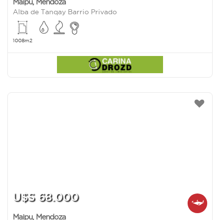
Maipu
,
Mendoza
Alba de Tanqay Barrio Privado
1008m2
U$S 68.000
Maipu
,
Mendoza