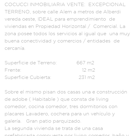
COCUCCI INMOBILIARIA
VENTE: EXCE
PCIONAL
TERR
ENO, sobre ca
lle Alem a metr
os de Albe
rdi
vereda
oeste, IDEAL
para emprendim
iento de
viviendas
en Propieda
d Horizontal
/ Comercia
l. La
zona po
see todos l
os servicios
al igual que un
a muy
buena conect
ividad y comercios /
entidades de
ce
rcanía.
S
uperficie d
e Terreno:
667 m2
Frente:
12 m2
Superf
icie Cubierta:
231 m2
Sobr
e el mismo pisan d
os casas una e c
onstrucción
de adob
e ( Habitable )
que consta de
living
comedo
r, cocina co
medor, tres dor
mitorios con
placar
es Lavadero, coc
hera para un vehí
culo y
galerí
a. Gran pati
o parquizado
.
La segund
a vivienda se t
rata de una casa
prefabrica
da compuesta p
or living comedor,
baño y