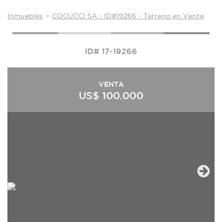
Inmuebles
COCUCCI SA - ID#19266 - Terreno en Venta
ID# 17-19266
VENTA
US$ 100.000
Next