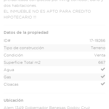
dos habitac
iones.
EL I
NMUEBLE NO ES APT
O PARA CREDITO
HIP
OTECARIO !!!
Datos de la propiedad
ID#
17-19266
Tipo de construcción
Terreno
Condición
Venta
Superficie Total m2
667
Agua
Gas
Cloacas
Ubicación
Alem 1349 Gobernador Benegas Godoy Cruz