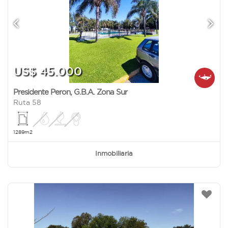
US$ 45.000
Presidente Peron
,
G.B.A. Zona Sur
Ruta 58
1289m2
Inmobiliaria