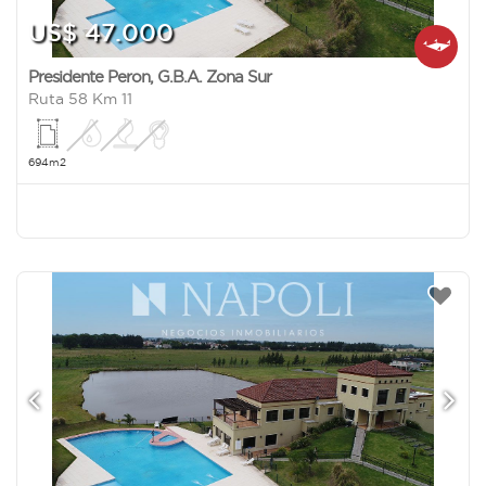
US$ 47.000
Presidente Peron
,
G.B.A. Zona Sur
Ruta 58 Km 11
694m2