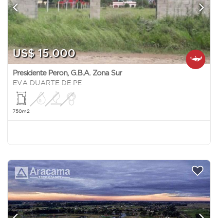
US$ 15.000
Presidente Peron
,
G.B.A. Zona Sur
EVA DUARTE DE PE
750m2