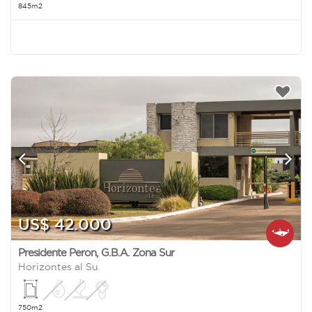
845m2
US$ 42.000
Presidente Peron
,
G.B.A. Zona Sur
Horizontes al Su
750m2