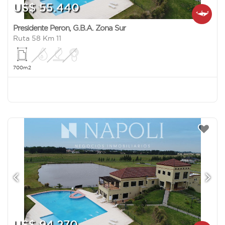
US$ 55.440
Presidente Peron
,
G.B.A. Zona Sur
Ruta 58 Km 11
700m2
US$ 94.270