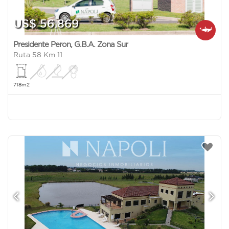
US$ 56.869
Presidente Peron
,
G.B.A. Zona Sur
Ruta 58 Km 11
718m2