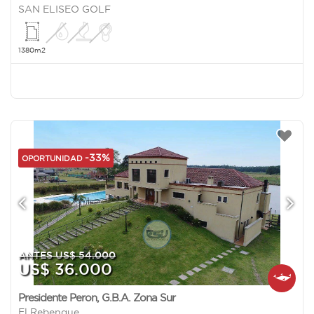
SAN ELISEO GOLF
1380m2
-33%
OPORTUNIDAD
ANTES US$ 54.000
US$ 36.000
Presidente Peron
,
G.B.A. Zona Sur
El Rebenque