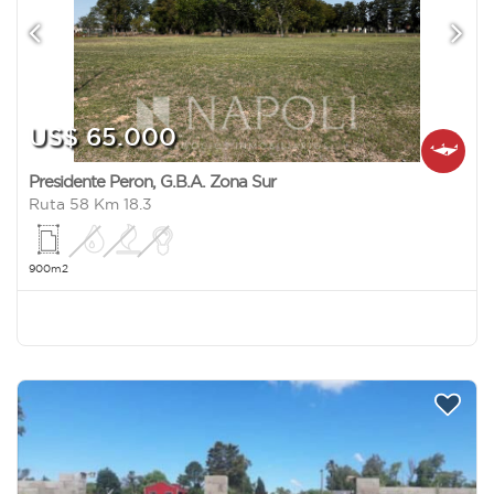
US$ 65.000
Presidente Peron
,
G.B.A. Zona Sur
Ruta 58 Km 18.3
900m2