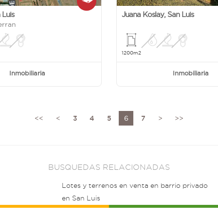
 Luis
Juana Koslay
,
San Luis
erran
1200m2
Inmobiliaria
Inmobiliaria
<<
<
3
4
5
6
7
>
>>
BUSQUEDAS RELACIONADAS
Lotes y terrenos en venta en barrio privado
en San Luis