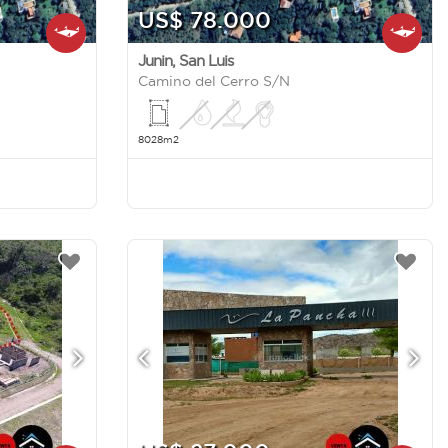
US$ 78.000
Junin
,
San Luis
Camino del Cerro S/N
8028m2