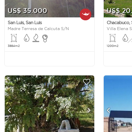
US$ 35.000
US$ 20
San Luis
,
San Luis
Chacabuco
,
Madre Terresa de Calcuta S/N
Villa Elena 
3884m2
1200m2