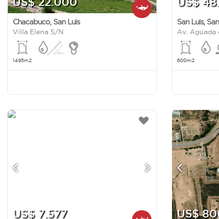
US$ 22.000
US$ 48
Chacabuco
,
San Luis
San Luis
,
San
Villa Elena S/N
Av. Aguada 
1495m2
600m2
US$ 7.577
US$ 80