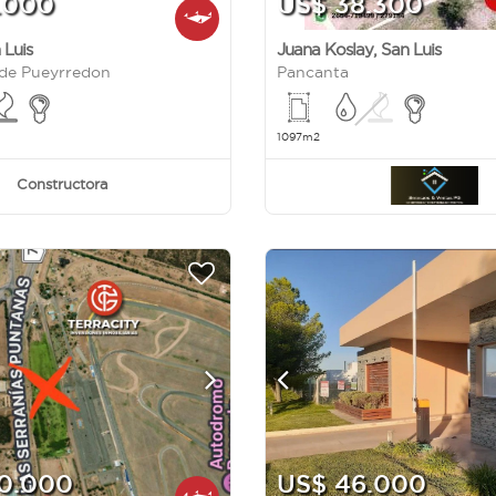
.000
US$ 38.300
 Luis
Juana Koslay
,
San Luis
de Pueyrredon
Pancanta
1097m2
Constructora
0.000
US$ 46.000