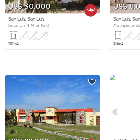
US$ 30.000
US$ 6.
San Luis
,
San Luis
San Luis
,
San
Seccion 4 Mza 16 0
757m2
315m2