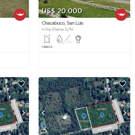
US$ 20.000
Chacabuco
,
San Luis
Villa Elena S/N
1189m2