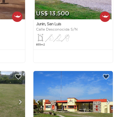
US$ 13.500
Junin
,
San Luis
Calle Desconocida S/N
855m2