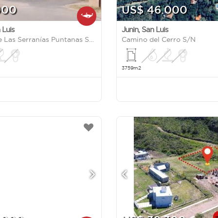
000
US$ 46.000
 Luis
Junin
,
San Luis
Autopista de Las Serranías Puntanas S/N
Camino del Cerro S/N
3759m2