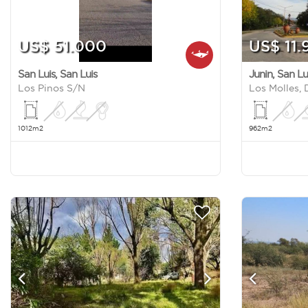
US$ 51.000
US$ 11.
San Luis
,
San Luis
Junin
,
San Lu
Los Pinos S/N
1012m2
962m2