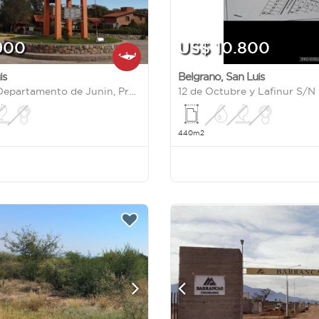
900
US$ 10.800
is
Belgrano
,
San Luis
Los Molles, Departamento de Junin, Provincia de San Luis 0
12 de Octubre y Lafinur S/N
440m2