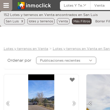
Lotes Y Terrenos
Venta
152 Lotes y terrenos en Venta encontrados en San Luis
x
San Luis
lotes y terrenos
Venta
Más Filtros
Borrar Fil
Lotes y terrenos en Venta
Lotes y terrenos en Venta en San
Ordenar por
Publicaciones recientes