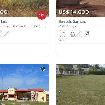
500
US$ 14.000
 Luis
San Luis
,
San Luis
Barrio Las Lomas - Bloque D - Lote 3 - Suyuque S/N
Ruta 146 0
500m2