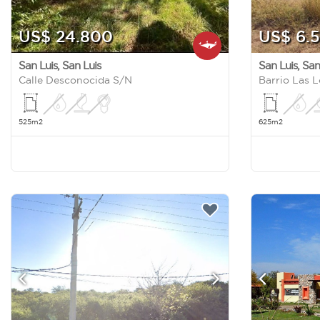
US$ 24.800
US$ 6.
San Luis
,
San Luis
San Luis
,
San
Calle Desconocida S/N
525m2
625m2