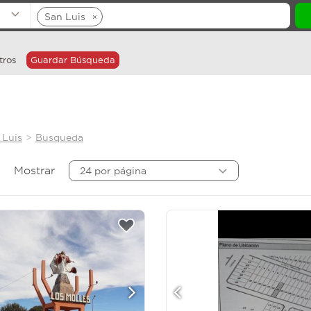
San Luis
×
tros
Guardar Búsqueda
 Luis
Busqueda
Mostrar
24 por página