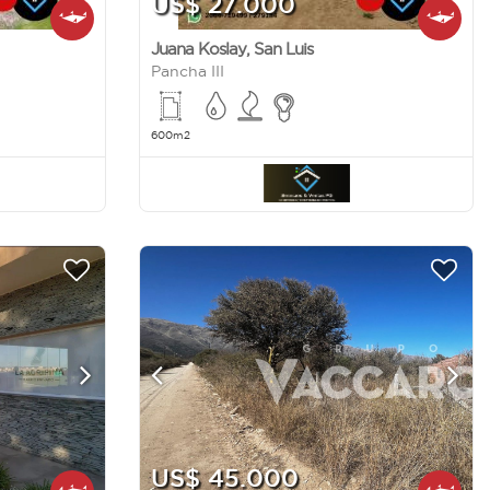
US$ 27.000
Juana Koslay
,
San Luis
Pancha III
600m2
US$ 45.000