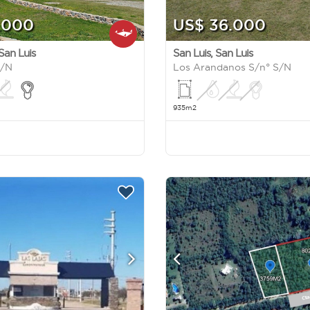
.000
US$ 36.000
San Luis
San Luis
,
San Luis
S/N
Los Arandanos S/n° S/N
935m2