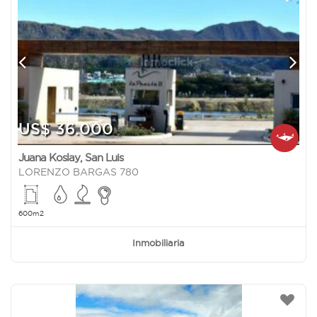
US$ 36.000
Juana Koslay
,
San Luis
LORENZO BARGAS 780
600m2
Inmobiliaria