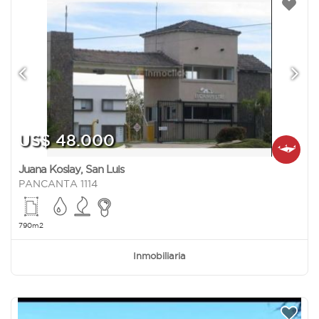
US$ 48.000
Juana Koslay
,
San Luis
PANCANTA 1114
790m2
Inmobiliaria