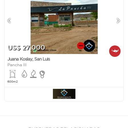
US$ 27.000
Juana Koslay
,
San Luis
Pancha III
600m2