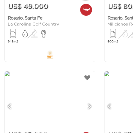
US$ 49.000
US$ 80
Rosario
,
Santa Fe
Rosario
,
San
La Carolina Golf Country
948m2
800m2