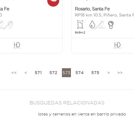
ta Fe
Rosario
,
Santa Fe
0
RP18 km 10.5, Piñero, Santa 
948m2
<<
<
571
572
573
574
575
>
>>
BUSQUEDAS RELACIONADAS
lotes y terrenos en venta en barrio privado