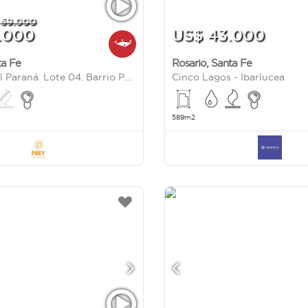
 69.000
.000
US$ 43.000
ta Fe
Rosario
,
Santa Fe
Azahares del Paraná. Lote 04. Barrio Paisajes
Cinco Lagos - Ibarlucea
589m2