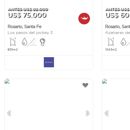
ANTES US$ 92.000
ANTES US$
US$ 75.000
US$ 60
Rosario
,
Santa Fe
Rosario
,
San
Los pasos del jockey 3
830m2
1043m2