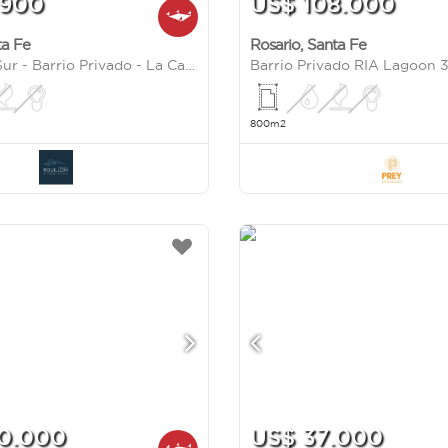
.900
US$ 108.000
ta Fe
Rosario
,
Santa Fe
Pinares del Sur - Barrio Privado - La Carolina
Barrio Privado RIA Lagoon 
800m2
0.000
US$ 37.000