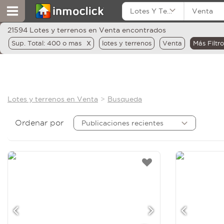
Lotes Y Terrenos
Venta
21594 Lotes y terrenos en Venta encontrados
x
Sup. Total: 400 o mas
lotes y terrenos
Venta
Más Filtro
Lotes y terrenos en Venta
Busqueda
Ordenar por
Publicaciones recientes