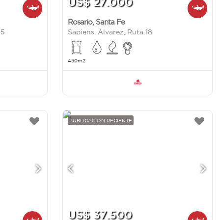
US$ 27.000
Rosario
,
Santa Fe
35
Sapiens. Álvarez, Ruta 18
450m2
PUBLICACIÓN RECIENTE
US$ 37.500