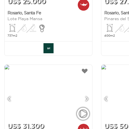
US$ 25.000
US$ 27
Rosario
,
Santa Fe
Rosario
,
San
Lote Playa Mansa
737m2
400m2
US$ 31.300
US$ 50