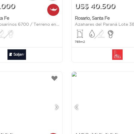
.000
US$ 40.500
ta Fe
Rosario
,
Santa Fe
Milicianos Rosarinos 6700 / Terreno en Hostal del Sol 800m2
Azahares del Paraná Lote 3
785m2