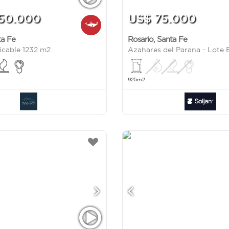
650.000
US$ 75.000
ta Fe
Rosario
,
Santa Fe
icable 1232 m2
Azahares del Parana - Lote
925m2