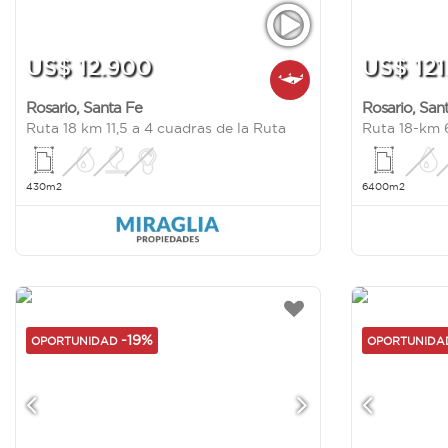
US$ 12.900
US$ 121
Rosario
,
Santa Fe
Rosario
,
San
Ruta 18 km 11,5 a 4 cuadras de la Ruta
Ruta 18-km 
430m2
6400m2
-19%
OPORTUNIDAD
OPORTUNID