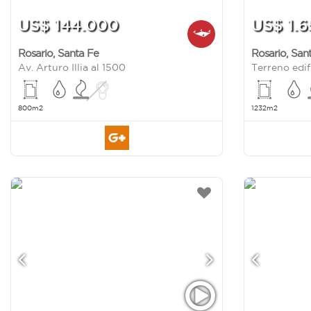
US$ 144.000
US$ 1.
Rosario
,
Santa Fe
Rosario
,
San
Av. Arturo Illia al 1500
Terreno edif
800m2
1232m2