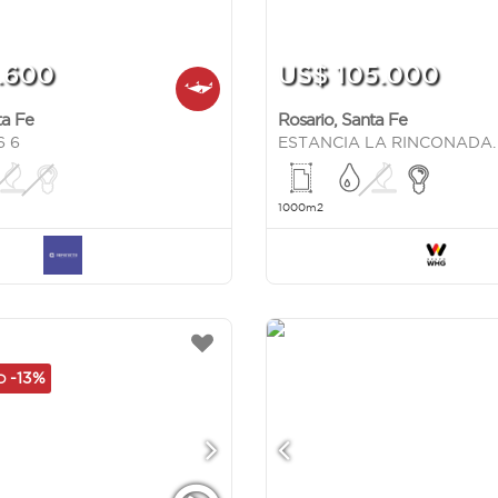
.600
US$ 105.000
ta Fe
Rosario
,
Santa Fe
6 6
1000m2
-13%
AD