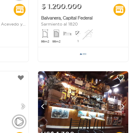
$ 1.200.000
Balvanera
,
Capital Federal
Oficina / Depósito / Galpón: Acevedo y Murillo
Sarmiento al 1820
1
98m2
98m2