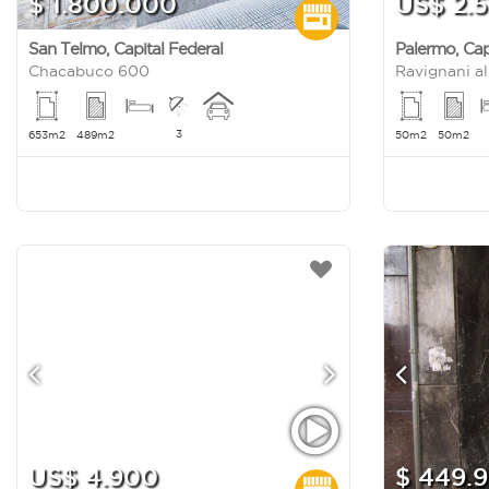
$ 1.800.000
US$ 2.
San Telmo
,
Capital Federal
Palermo
,
Cap
Chacabuco 600
Ravignani a
3
653m2
489m2
50m2
50m2
US$ 4.900
$ 449.