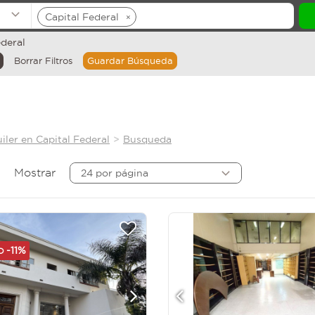
Capital Federal
×
ederal
Borrar Filtros
Guardar Búsqueda
iler en Capital Federal
Busqueda
Mostrar
24 por página
-11%
AD