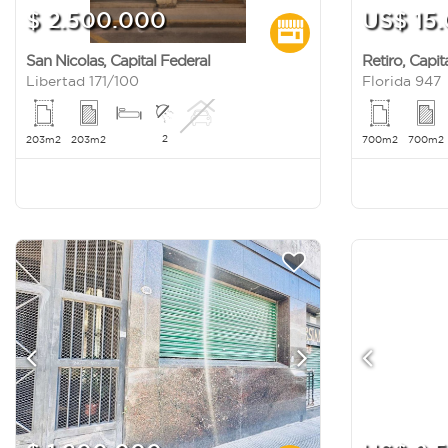
$ 2.500.000
US$ 15
San Nicolas
,
Capital Federal
Retiro
,
Capit
Libertad 171/100
Florida 947
2
203m2
203m2
700m2
700m2