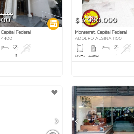
4.500
000
$ 3.900.000
,
Capital Federal
Monserrat
,
Capital Federal
 4400
ADOLFO ALSINA 1100
5
4
330m2
330m2