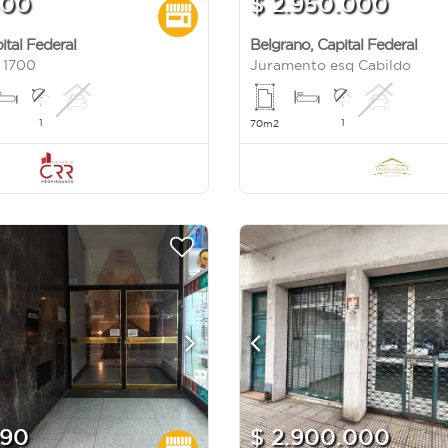
500
$ 2.950.000
ital Federal
Belgrano
,
Capital Federal
l 1700
Juramento esq Cabildo
1
1
70m2
990
$ 2.900.000