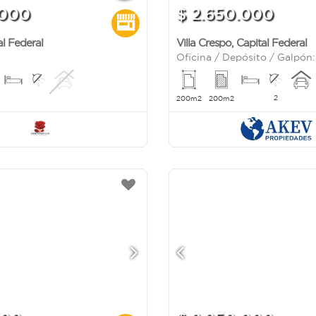
.000
$ 2.650.000
al Federal
Villa Crespo
,
Capital Federal
2
200m2
200m2