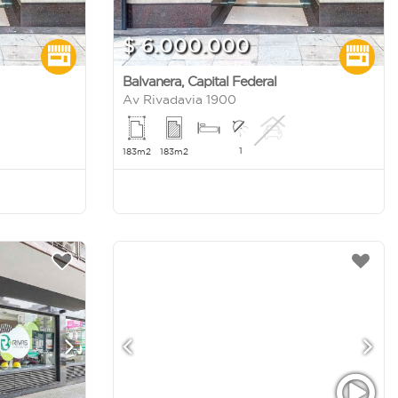
$ 6.000.000
Balvanera
,
Capital Federal
Av Rivadavia 1900
1
183m2
183m2