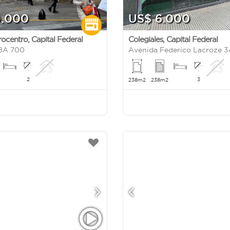
0.000
US$ 6.000
rocentro
,
Capital Federal
Colegiales
,
Capital Federal
BA 700
Avenida Federico Lacroze 
2
3
238m2
238m2