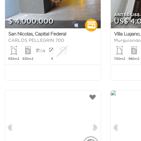
ANTES US$ 
$ 4.000.000
US$ 4.
San Nicolas
,
Capital Federal
Villa Lugano
CARLOS PELLEGRIN 700
Murguiondo
4
530m2
530m2
700m2
560m2