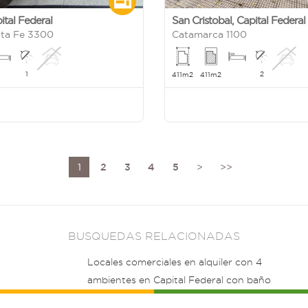
ital Federal
San Cristobal
,
Capital Federal
ta Fe 3300
Catamarca 1100
1
2
411m2
411m2
1
2
3
4
5
>
>>
BUSQUEDAS RELACIONADAS
Locales comerciales en alquiler con 4
ambientes en Capital Federal con baño