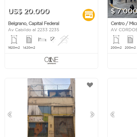
US$ 20.000
$ 7.00
Belgrano
,
Capital Federal
Centro / Mic
Av Cabildo al 2233 2235
AV CORDO
1620m2
1420m2
200m2
200m2