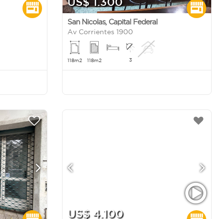
US$ 1.300
San Nicolas
,
Capital Federal
Av Corrientes 1900
3
118m2
118m2
US$ 4.100