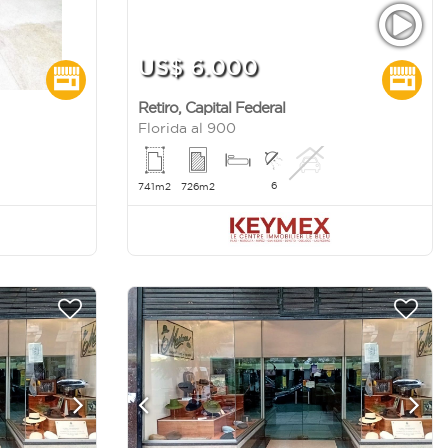
US$ 6.000
Retiro
,
Capital Federal
Florida al 900
6
741m2
726m2