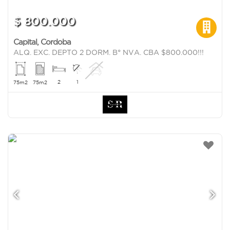
$ 800.000
Capital
,
Cordoba
ALQ. EXC. DEPTO 2 DORM. B° NVA. CBA $800.000!!!
2
1
75m2
75m2