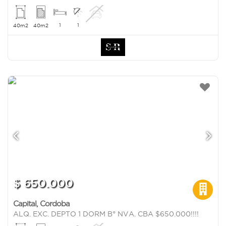
1
1
40m2
40m2
$ 650.000
Capital
,
Cordoba
ALQ. EXC. DEPTO 1 DORM B° NVA. CBA $650.000!!!!