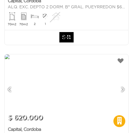
Capital
,
Cordoba
ALQ. EXC. DEPTO 2 DORM. B° GRAL. PUEYRREDON $620.000!!!
2
1
70m2
70m2
$ 620.000
Capital
,
Cordoba