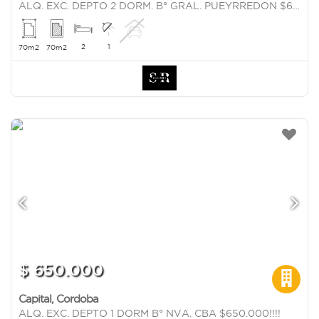
ALQ. EXC. DEPTO 2 DORM. B° GRAL. PUEYRREDON $620.000!!!
2
1
70m2
70m2
$ 650.000
Capital
,
Cordoba
ALQ. EXC. DEPTO 1 DORM B° NVA. CBA $650.000!!!!