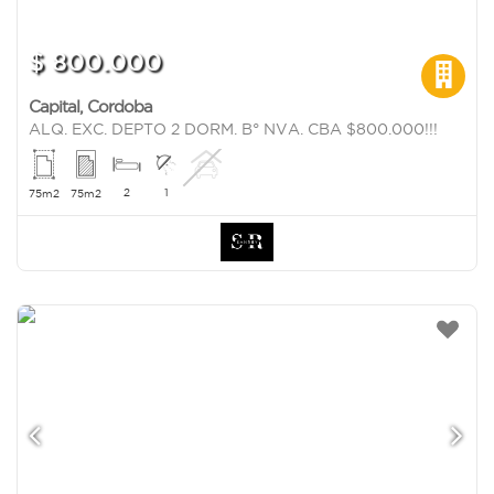
$ 800.000
Capital
,
Cordoba
ALQ. EXC. DEPTO 2 DORM. B° NVA. CBA $800.000!!!
2
1
75m2
75m2