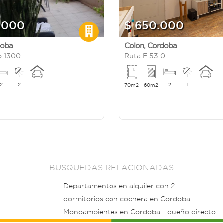
0.000
$ 650.000
doba
Colon
,
Cordoba
o 1300
Ruta E 53 0
2
2
2
1
70m2
60m2
BUSQUEDAS RELACIONADAS
Departamentos en alquiler con 2
dormitorios con cochera en Cordoba
Monoambientes en Cordoba - dueño directo