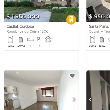
$ 1.950.000
$ 950.
Capital
,
Cordoba
Santa Maria
,
República de China 1500
Country Tier
2
2
139m2
120m2
80m2
68m2