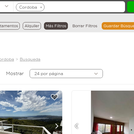
Cordoba
×
tamentos
Alquiler
Más Filtros
Borrar Filtros
Guardar Búsqu
Cordoba
Busqueda
Mostrar
24 por página