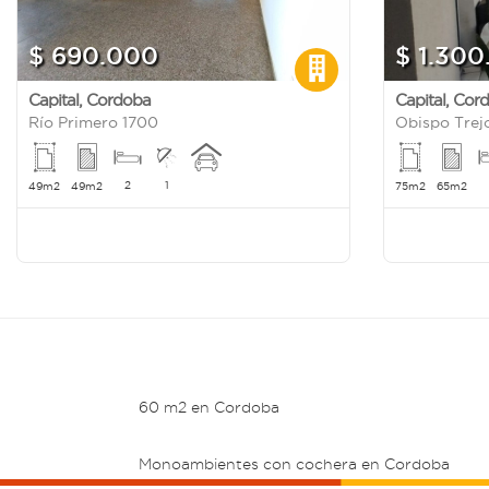
$ 690.000
$ 1.30
Capital
,
Cordoba
Capital
,
Cor
Río Primero 1700
Obispo Trej
2
1
49m2
49m2
75m2
65m2
60 m2 en Cordoba
Monoambientes con cochera en Cordoba