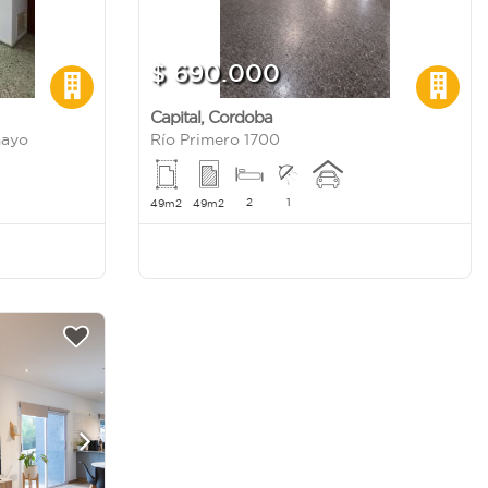
$ 690.000
Capital
,
Cordoba
mayo
Río Primero 1700
2
1
49m2
49m2