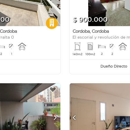
000
$ 900.000
Cordoba
Cordoba
,
Cordoba
ralta 0
El escorial y revolución de 
2
1
2
2
140m2
100m2
Dueño Directo