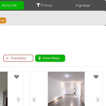
Filtros
Ingresar
eda
Favoritos
Vista Mapa
0