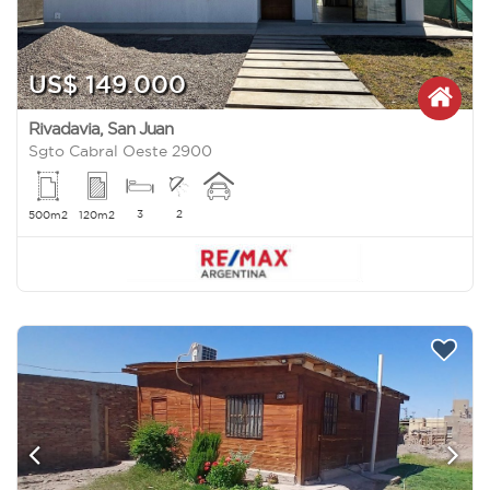
US$ 149.000
Rivadavia
,
San Juan
Sgto Cabral Oeste 2900
3
2
500m2
120m2