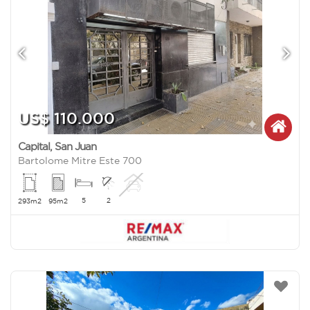
US$ 110.000
Capital
,
San Juan
Bartolome Mitre Este 700
5
2
293m2
95m2