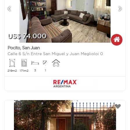
US$ 74.000
Pocito
,
San Juan
Calle 6 S/n Entre San Miguel y Juan Meglioloi 0
3
1
219m2
171m2