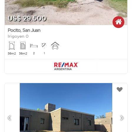
US$ 29.500
Pocito
,
San Juan
Irigoyen 0
2
1
36m2
36m2