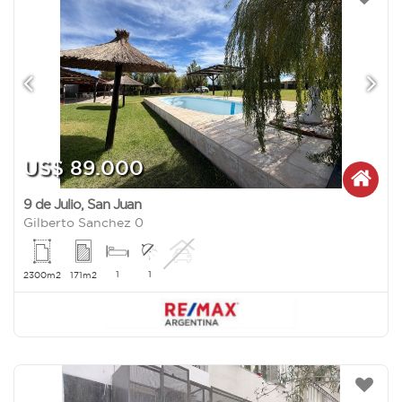
US$ 89.000
9 de Julio
,
San Juan
Gilberto Sanchez 0
1
1
2300m2
171m2