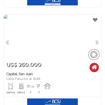
US$ 260.000
Capital
,
San Juan
Calle Falucho al 1646
3
3
1297m2
491m2