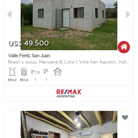
US$ 49.500
Valle Fertil
,
San Juan
Brasil y Jujuy, Manzana B, Lote 1, Villa San Agustín, Valle Fertil 0
1
1
65m2
65m2