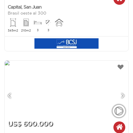
Capital
,
San Juan
Brasil oeste al 300
3
3
345m2
210m2
US$ 600.000