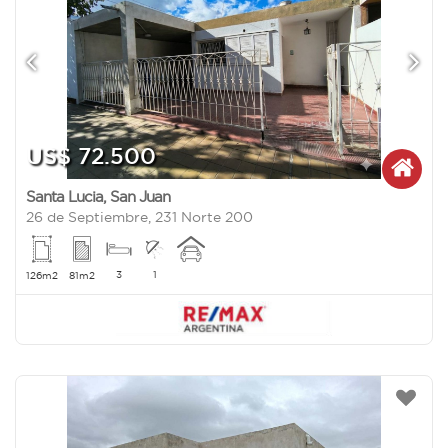
US$ 72.500
Santa Lucia
,
San Juan
26 de Septiembre, 231 Norte 200
3
1
126m2
81m2