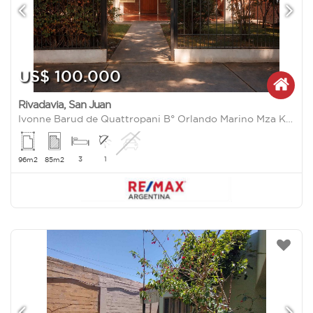
US$ 100.000
Rivadavia
,
San Juan
Ivonne Barud de Quattropani B° Orlando Marino Mza K Casa 0
3
1
96m2
85m2