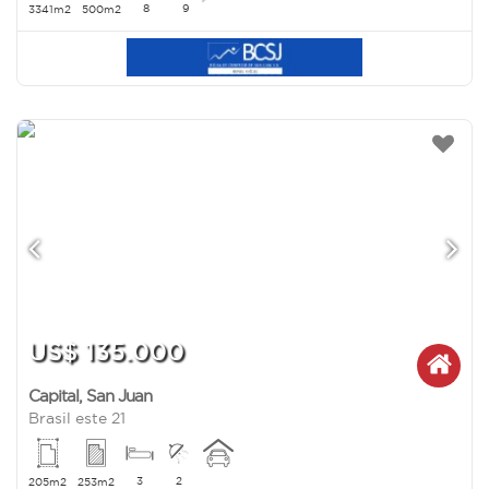
8
9
3341m2
500m2
US$ 135.000
Capital
,
San Juan
Brasil este 21
3
2
205m2
253m2