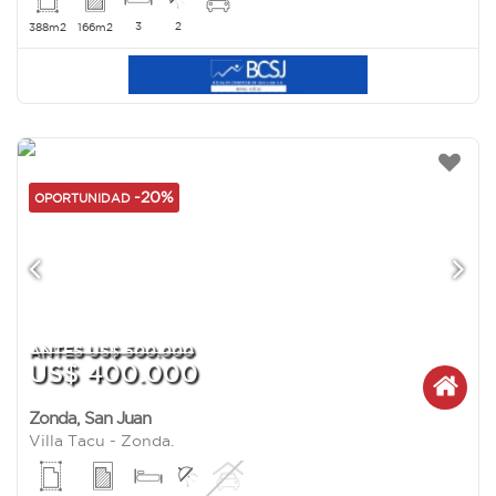
3
2
388m2
166m2
-20%
OPORTUNIDAD
ANTES US$ 500.000
US$ 400.000
Zonda
,
San Juan
Villa Tacu - Zonda.