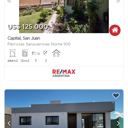
US$ 125.000
Capital
,
San Juan
Patricias Sanjuaninas Norte 100
3
2
484m2
121m2