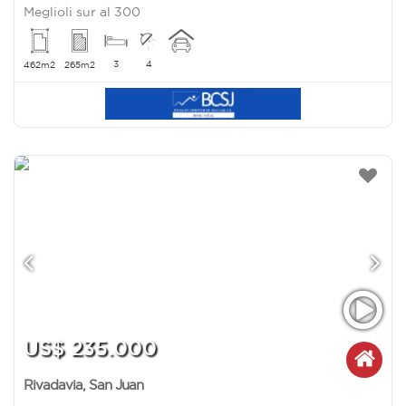
Meglioli sur al 300
3
4
462m2
265m2
US$ 235.000
Rivadavia
,
San Juan