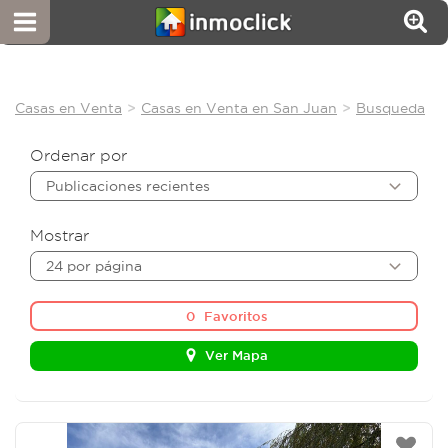
Casas en Venta
Casas en Venta en San Juan
Busqueda
Ordenar por
Publicaciones recientes
Mostrar
24 por página
0
Favoritos
Ver Mapa