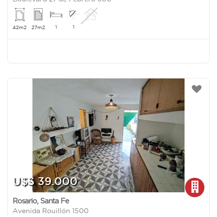
1
1
42m2
27m2
U$S 39.000
Rosario
,
Santa Fe
Avenida Rouillón 1500