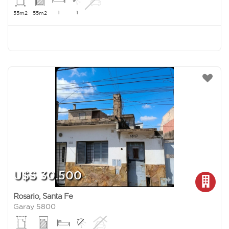
1
1
55m2
55m2
U$S 30.500
Rosario
,
Santa Fe
Garay 5800