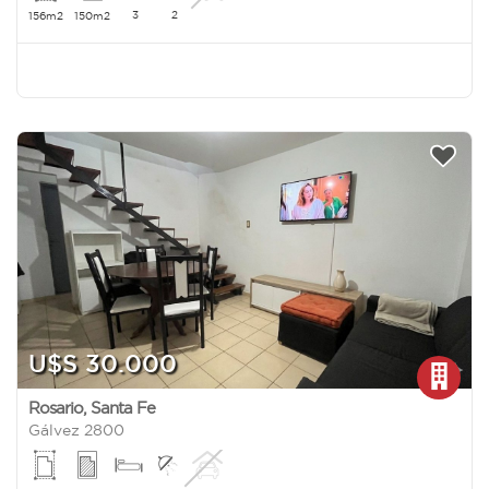
3
2
156m2
150m2
U$S 30.000
Rosario
,
Santa Fe
Gálvez 2800