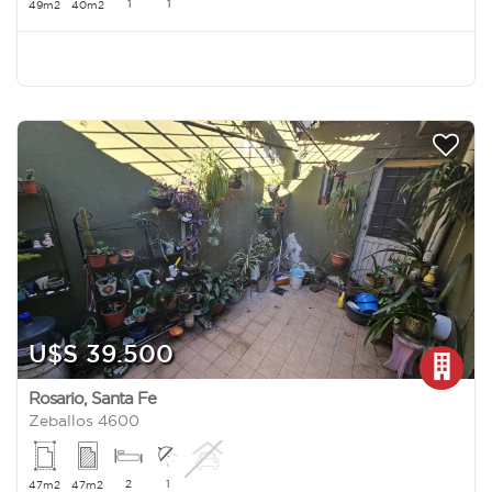
1
1
49m2
40m2
U$S 39.500
Rosario
,
Santa Fe
Zeballos 4600
2
1
47m2
47m2