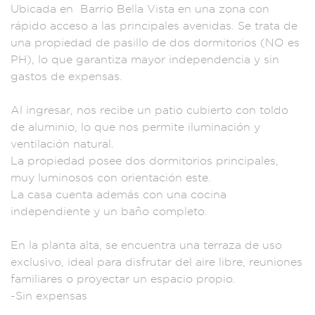
U
bicada en
Barrio Bel
la Vista en
una zona con
rápido
acceso a las pri
ncipales aveni
das. Se trata
de
una pr
opiedad de pa
sillo de dos do
rmitorios (NO e
s
PH), lo que gar
antiza may
or independenci
a y sin
gastos de
expensas.
Al ing
resar, nos reci
be un patio cubierto
con toldo
de alumi
nio, lo que n
os permite ilum
inación y
ventilac
ión natural
.
La prop
iedad posee dos dor
mitorios princi
pales,
muy lum
inosos con or
ientación est
e.
La casa cuenta
además con un
a cocina
i
ndependiente y
un baño comp
leto.
En la planta
alta, se encuentr
a una terraza de
uso
exclusivo, ide
al para disfrut
ar del aire libre
, reuniones
fa
miliares o
proyectar un e
spacio propio.
-Si
n expensas