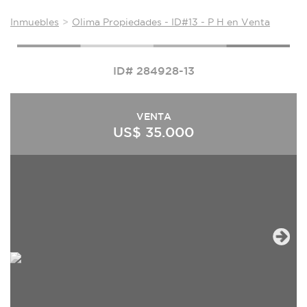
Inmuebles
Olima Propiedades - ID#13 - P H en Venta
ID# 284928-13
VENTA
US$ 35.000
Next