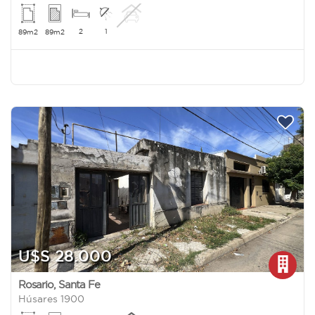
2
1
89m2
89m2
U$S 28.000
Rosario
,
Santa Fe
Húsares 1900