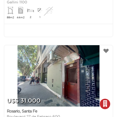
Gallini 1100
2
1
88m2
44m2
U$S 31.000
Rosario
,
Santa Fe
Boulevard 27 de Febrero 600