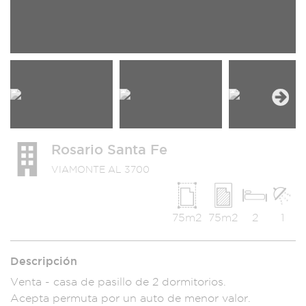
Next
Rosario Santa Fe
VIAMONTE AL 3700
75m2
75m2
2
1
Descripción
Venta - casa de pasi
llo de 2 dormitorios
.
Acepta permu
ta por un auto d
e menor valor.