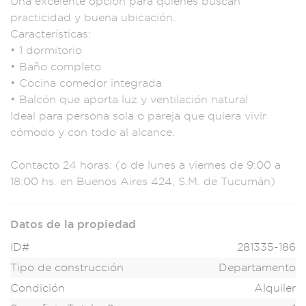
Una excelen
te opción
para quienes bus
can
practicidad y
buena ubicación.
Características:
•
1 dormitorio
• Baño
completo
• C
ocina comedor integr
ada
• Balcón que
aporta lu
z y ventil
ación natural
I
deal para pe
rsona sola
o pareja que quier
a vivir
có
modo y con todo al
alcance.
Contact
o 24 horas: (o
de lunes a vierne
s de 9:00 a
18:0
0 hs. en Buenos Ai
res 424, S.M
. de Tucumán)
Datos de la propiedad
ID#
281335-186
Tipo de construcción
Departamento
Condición
Alquiler