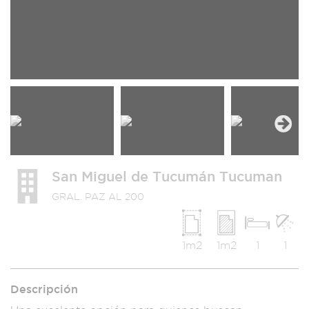
Next
San Miguel de Tucumán Tucuman
GRAL. PAZ AL 200
1m2
1m2
1
1
Descripción