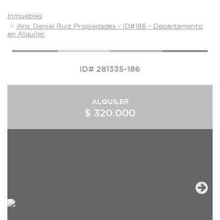
Inmuebles
Arq. Daniel Ruiz Propiedades - ID#186 - Departamento
en Alquiler
ID# 281335-186
ALQUILER
$ 320.000
Next