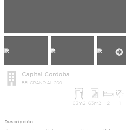
Next
Capital Cordoba
BELGRANO AL 200
63m2
63m2
2
1
Descripción