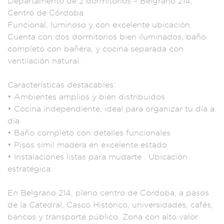
Departamento de
2 dormitor
ios – Belgrano 2
14,
Centro de Cór
doba
Funcional,
luminoso y con exce
lente ubicación.
C
uenta con dos dor
mitorios bien ilumi
nados, baño
completo
con bañer
a, y cocina separad
a con
ventilación
natural.
Caracterí
sticas destacables
:
• Ambien
tes amplios y bi
en distribuidos
•
Cocina i
ndependiente, ideal
para organizar tu
día a
día
• Bañ
o completo co
n detalles
funcionales
•
Pisos símil m
adera en e
xcelente esta
do
• Instalaciones
listas para m
udarte . Ubicación
e
stratégica:
En B
elgrano 21
4, pleno cent
ro de Córdoba, a p
asos
de la Cate
dral, Casco Hist
órico, univers
idades, café
s,
bancos y transp
orte público. Z
ona con alto valor