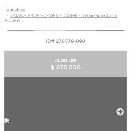
Inmuebles
TAIANA PROPIEDADES - ID#898 - Departamento en
Alquiler
ID# 276539-898
ALQUILER
$ 675.000
Next