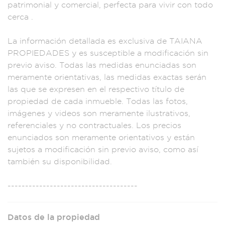
patrimonial
y comerci
al, perfecta
para vivir con to
do
cerca .
La información
detallada es ex
clusiva de TAIA
NA
PROPIEDADES
y es susceptib
le a modifi
cación sin
previ
o aviso. Todas las
medidas en
unciadas son
meram
ente orient
ativas, las medid
as exactas
serán
las que
se expresen en
el respecti
vo título
de
propiedad de cada
inmueble.
Todas las f
otos,
imágen
es y videos son mer
amente ilustrati
vos,
referenci
ales y no contract
uales. Los precios
enunciados son
meramente orienta
tivos y está
n
sujetos a modifi
cación sin previo
aviso, co
mo así
también
su disponibilidad.
---------
-----------
---------------
--
Datos de la propiedad