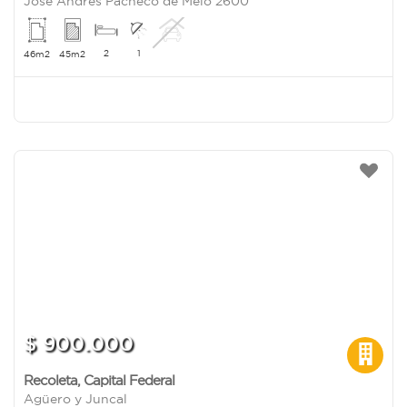
José Andrés Pacheco de Melo 2600
2
1
46m2
45m2
$ 900.000
Recoleta
,
Capital Federal
Agüero y Juncal