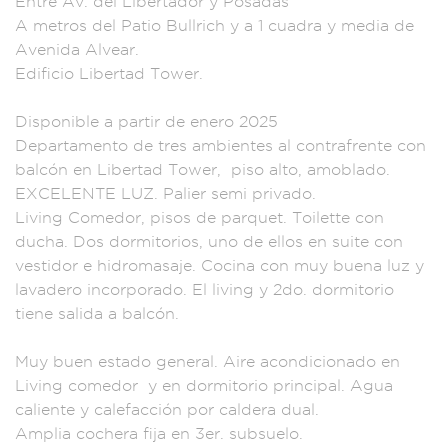
Entre Av. d
el Libertador y Po
sadas
A metros del P
atio Bullri
ch y a 1 cuad
ra y media de
Aveni
da Alvear.
Edificio Liberta
d Tower.
Disponi
ble a partir de
enero 2025
Depar
tamento de tres amb
ientes al contraf
rente con
balcón en Libertad
Tower, piso alto,
amoblado.
EXCE
LENTE LUZ. Palier se
mi privado.
Living Comedo
r, pisos de
parquet. Toilet
te con
ducha
. Dos dormit
orios, uno de ello
s en suite co
n
vestidor e
hidromasaje. Coc
ina con muy
buena luz y
lava
dero incorporado.
El living y 2do
. dormitorio
tiene
salida a ba
lcón.
Muy buen e
stado general.
Aire acondi
cionado en
Liv
ing comedo
r y en dormitorio
principal. A
gua
caliente y cale
facción por calder
a dual.
Amp
lia cochera
fija en 3er. subsue
lo.