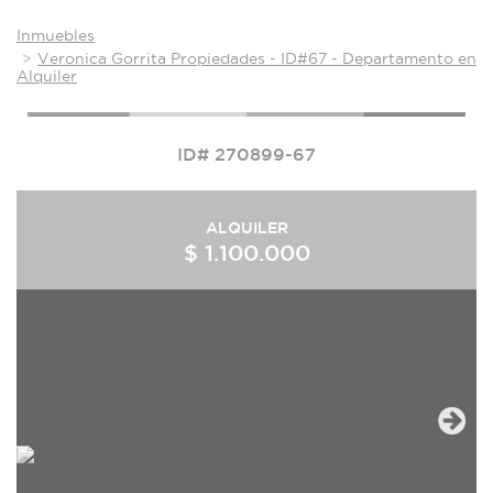
Inmuebles
Veronica Gorrita Propiedades - ID#67 - Departamento en
Alquiler
ID# 270899-67
ALQUILER
$ 1.100.000
Next