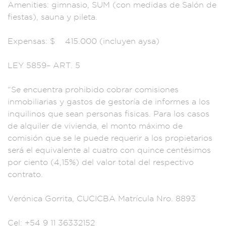
Ameni
ties: gimnasio, S
UM (con medid
as de Salón de
fiestas), sa
una y pileta.
E
xpensas: $
415.000 (
incluyen aysa)
L
EY 5859– AR
T. 5
“Se encue
ntra prohibido c
obrar comisiones
inmobiliarias y
gastos de gestoría d
e informes a los
in
quilinos que sean p
ersonas fi
sicas. Para los
casos
de alq
uiler de vivi
enda, el monto máxi
mo de
comisión q
ue se le pued
e requerir a los p
ropietarios
ser
á el equivalente al
cuatro con quin
ce centésim
os
por cien
to (4,15%) del
valor tota
l del respec
tivo
contrato.
Verónica Gor
rita, CUCICB
A Matrícula Nro. 889
3
Cel: +54
9 11 36332152