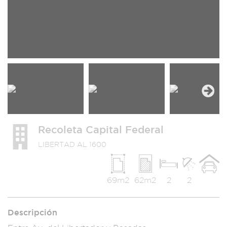
Next
Recoleta Capital Federal
LIBERTAD AL 1600
69m2
62m2
2
2
Descripción