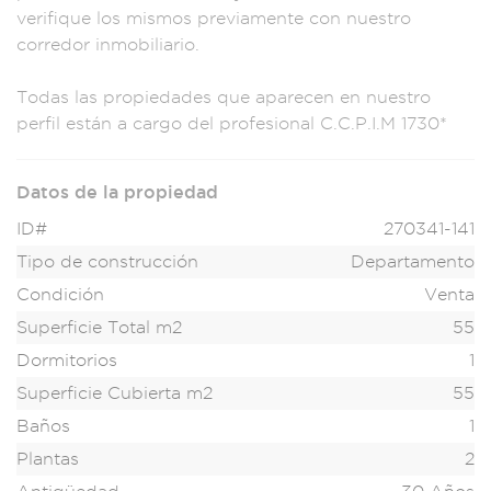
veri
fique los mismos pr
eviamente con n
uestro
corredor
inmobilia
rio.
Todas las
propiedades que ap
arecen en nuestr
o
perfil están a c
argo del profesio
nal C.C.P.I.M 1730*
Datos de la propiedad
ID#
270341-141
Tipo de construcción
Departamento
Condición
Venta
Superficie Total m2
55
Dormitorios
1
Superficie Cubierta m2
55
Baños
1
Plantas
2