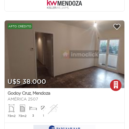
APTO CRÉDITO
U$S 38.000
Godoy Cruz
,
Mendoza
AMÉRICA 2507
3
1
73m2
73m2