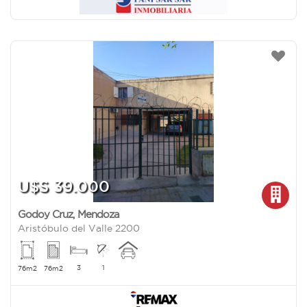
U$S 39.000
Godoy Cruz
,
Mendoza
Aristóbulo del Valle 2200
3
1
76m2
76m2