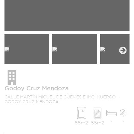
Next
Godoy Cruz Mendoza
CALLE MARTÍN MIGUEL DE GÜEMES E ING. HUERGO -
GODOY CRUZ MENDOZA
55m2
55m2
1
1