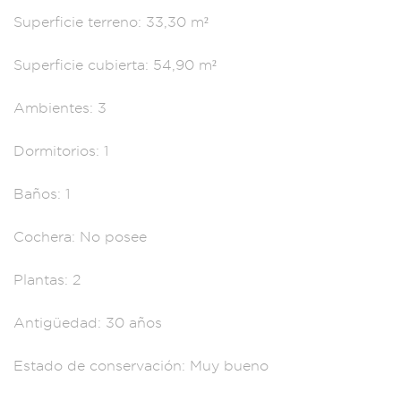
Super
ficie terreno: 33,30
m²
Superficie
cubierta: 54,90
m²
Ambiente
s: 3
Dormitori
os: 1
Baños: 1
Co
chera: No p
osee
Plantas: 2
Antigüedad:
30 años
Esta
do de conserv
ación: Muy bueno