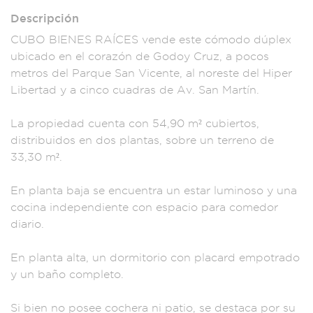
Descripción
CUBO BIENES RAÍC
ES vende este
cómodo dúpl
ex
ubicado en e
l corazón de
Godoy Cruz, a poco
s
metros del Pa
rque San Vicente, a
l noreste del H
iper
Libert
ad y a cinco cua
dras de Av. San
Martín.
La prop
iedad cuen
ta con 54,90 m²
cubiertos,
dis
tribuidos
en dos plantas, s
obre un terre
no de
33,30 m²
.
En planta ba
ja se encuentra un
estar luminoso
y una
cocina indepen
diente con espaci
o para comedo
r
diario.
En
planta alta, un dorm
itorio con pl
acard empotra
do
y un baño co
mpleto.
Si bien no
posee cochera ni
patio, se destaca
por su