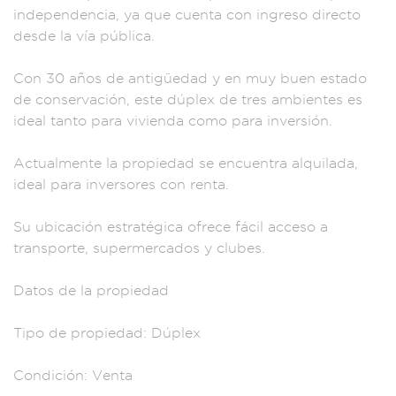
ind
ependencia, ya
que cuenta co
n ingreso directo
de
sde la vía públic
a.
Con 30 años de a
ntigüedad y en mu
y buen estado
de co
nservación, est
e dúplex de tre
s ambientes es
ideal
tanto para
vivienda como pa
ra inversión.
Actua
lmente la
propiedad se encuen
tra alquilada
,
ideal par
a inversores con
renta.
Su ubicación
estratégica of
rece fácil ac
ceso a
transporte,
supermerca
dos y clubes.
Da
tos de la propiedad
Tipo de pr
opiedad: Dúp
lex
Condició
n: Venta