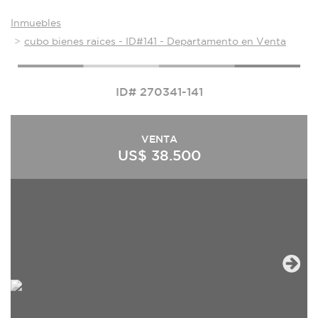
Inmuebles
cubo bienes raices - ID#141 - Departamento en Venta
ID# 270341-141
VENTA
US$ 38.500
Next