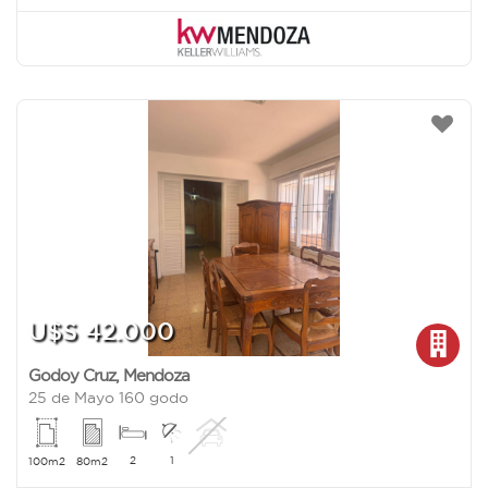
U$S 42.000
Godoy Cruz
,
Mendoza
25 de Mayo 160 godo
2
1
100m2
80m2