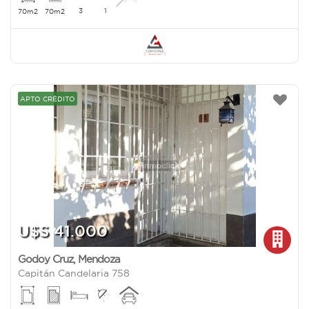
3
1
70m2
70m2
APTO CRÉDITO
U$S 41.000
Godoy Cruz
,
Mendoza
Capitán Candelaria 758