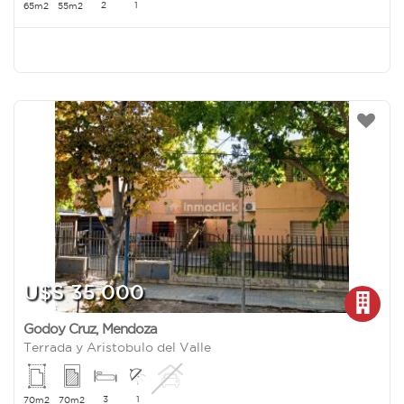
2
1
65m2
55m2
U$S 35.000
Godoy Cruz
,
Mendoza
Terrada y Aristobulo del Valle
3
1
70m2
70m2