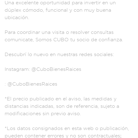
Una excelente
oportunidad para
invertir en un
dú
plex cómodo, funcion
al y con muy buena
ubicación.
Para coordinar
una visita o resol
ver consultas
com
unicate, Somos
CUBO tu soc
io de confianza.
Descubrí lo
nuevo en nuestra
s redes sociales:
Instagram: @Cu
boBienesRa
ices
: @CuboBie
nesRaices
*E
l precio pub
licado en el av
iso, las medida
s y
distancias i
ndicadas, son de
referencia, suje
to a
modificacione
s sin previo aviso
.
*Los datos cons
ignados en est
a web o pub
licación,
pueden con
tener errores
y no son contrac
tuales;