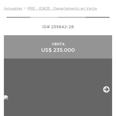
Inmuebles
MRE - ID#28 - Departamento en Venta
ID# 255842-28
VENTA
US$ 235.000
Next