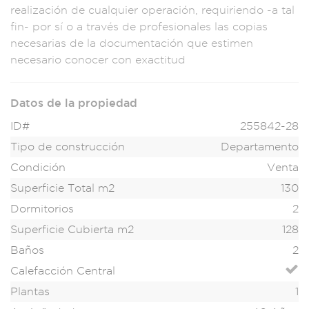
realiz
ación de cual
quier operación,
requiriendo
-a tal
fin- por
sí o a través
de profesionales l
as copias
necesari
as de la docume
ntación que estimen
necesario conocer
con exact
itud
Datos de la propiedad
ID#
255842-28
Tipo de construcción
Departamento
Condición
Venta
Superficie Total m2
130
Dormitorios
2
Superficie Cubierta m2
128
Baños
2
Calefacción Central
Plantas
1