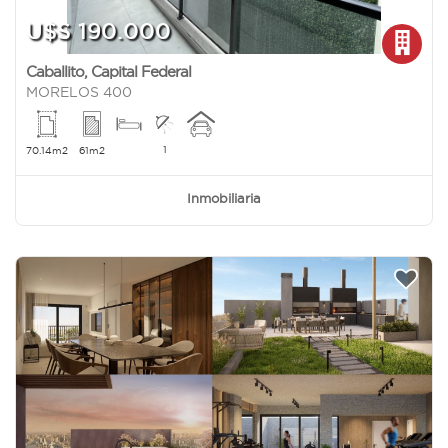
U$S 190.000
Caballito
,
Capital Federal
MORELOS 400
1
70.14m2
61m2
Inmobiliaria