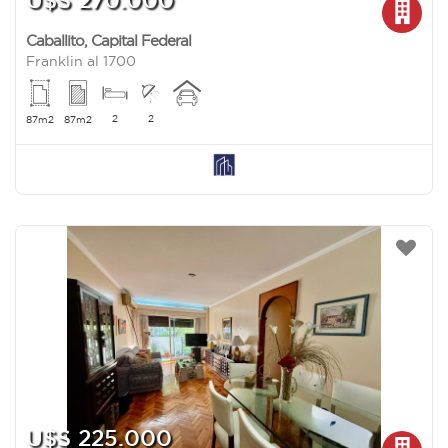
U$S 270.000
Caballito
,
Capital Federal
Franklin al 1700
2
2
87m2
87m2
U$S 225.000