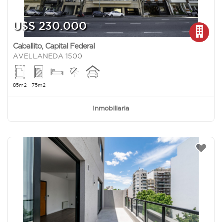
U$S 230.000
Caballito
,
Capital Federal
AVELLANEDA 1500
85m2
75m2
Inmobiliaria