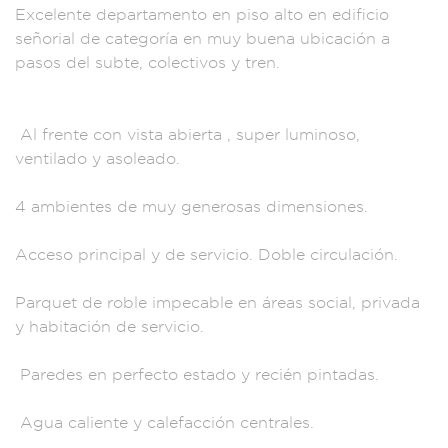
Excelente departa
mento en piso al
to en edificio
señor
ial de catego
ría en muy buena ubi
cación a
pasos de
l subte, col
ectivos y tre
n.
Al fr
ente con vista a
bierta , super lumin
oso,
ventilado y a
soleado.
4 am
bientes de muy
generosas dim
ensiones.
A
cceso prin
cipal y de
servicio. Doble cir
culación.
Par
quet de roble impeca
ble en áreas socia
l, privada
y habit
ación de servicio
.
Paredes en
perfecto estado y
recién pintadas
.
Agua calient
e y calefacc
ión centrales.