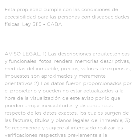
Esta prop
iedad cumple c
on las condici
ones de
accesibi
lidad para las
personas co
n discapacid
ades
física
s. Ley 511
5 - CABA
A
VISO LEGAL: 1)
Las descr
ipciones arquitec
tónicas
y fun
cionales, fotos,
renders, memo
rias descripti
vas,
medidas del inm
ueble, precios, val
ores de expen
sas,
impues
tos son aproximados
y merament
e
orientativos 2) L
os datos fueron pro
porcionados por
el
propietario y p
ueden no est
ar actualizados a
la
hora de la
visualización d
e este aviso p
or lo que
pue
den arrojar
inexactitudes
y discordanci
as
respecto
de los datos exa
ctos, los c
uales surgen
de
las factur
as, títulos y
planos legales d
el inmueble; 3)
S
e recomienda y s
ugiere al interesad
o realizar las
ve
rificaciones respe
ctivas pre
viamente a la