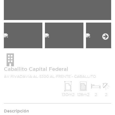
Next
Caballito Capital Federal
AV RIVADAVIA AL 5300 AL FRENTE - CABALLITO
130m2
128m2
2
2
Descripción