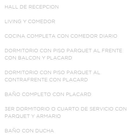
HALL DE RECEPCION
LIVING Y
COMEDOR
C
OCINA COMPL
ETA CON COM
EDOR DIARIO
DO
RMITORIO CON PISO PA
RQUET AL FRENT
E
CON BALCON Y PLA
CARD
DORMIT
ORIO CON P
ISO PARQUET AL
CO
NTRAFRENTE CON
PLACARD
BAÑO
COMPLETO C
ON PLACARD
3ER DO
RMITORIO O
CUARTO DE
SERVICIO C
ON
PARQUET Y
ARMARIO
BAÑO CON
DUCHA