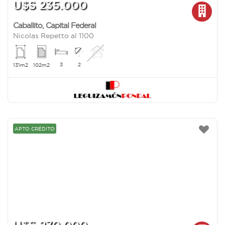
U$S 235.000
Caballito
,
Capital Federal
Nicolas Repetto al 1100
3
2
131m2
102m2
APTO CRÉDITO