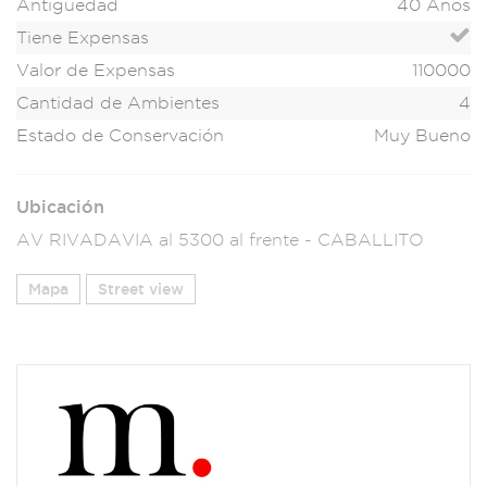
Antigüedad
40 Años
Tiene Expensas
Valor de Expensas
110000
Cantidad de Ambientes
4
Estado de Conservación
Muy Bueno
Ubicación
AV RIVADAVIA al 5300 al frente - CABALLITO
Mapa
Street view