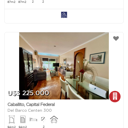
2
2
87m2
87m2
U$S 225.000
Caballito
,
Capital Federal
Del Barco Centen 300
2
94m2
94m2