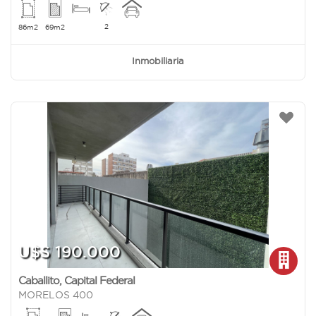
2
86m2
69m2
Inmobiliaria
U$S 190.000
Caballito
,
Capital Federal
MORELOS 400