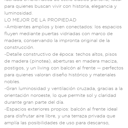
p
ara quienes busc
an vivir con histo
ria, elegancia y
l
uminosidad.
LO MEJOR
DE LA PROPIEDAD
-Ambientes
amplios y b
ien conectados
: los espaci
os
fluyen media
nte puertas vi
driadas con m
arco de
madera
, conservan
do la impronta origi
nal de la
co
nstrucción.
-Deta
lle construct
ivo de época: techos
altos, pi
sos
de mader
a (pinotea), abert
uras en ma
dera maciza,
posti
gos, y un l
iving con balcón
al frente — pe
rfectos
para
quienes valoran dis
eño históric
o y materia
les
nobles.
-G
ran luminosidad y
ventilaci
ón cruzada, gracias
a la
orientación no
roeste, lo que pe
rmite sol y
claridad
durante gr
an parte del dí
a.
-Espacios ex
teriores propio
s: balcón al fre
nte ideal
para
disfrutar aire
libre, y una terra
za privada que
a
mplía las posibil
idades de uso
para descanso,