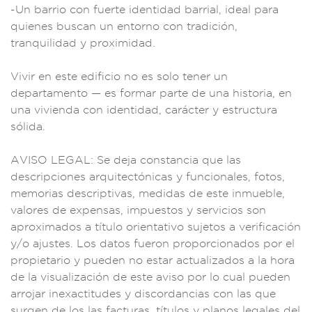
-Un barrio
con fuerte ide
ntidad barrial,
ideal para
quienes bus
can un entorno
con tradición
,
tranquilidad y pro
ximidad.
Vivir
en este edificio no
es solo tener u
n
departam
ento — es forma
r parte de un
a historia,
en
una vivie
nda con id
entidad, carácter y
estructura
sól
ida.
AVISO LEG
AL: Se deja c
onstancia qu
e las
descri
pciones arquitectó
nicas y funcionale
s, fotos,
memoria
s descriptiva
s, medidas de este
inmueble,
va
lores de expensas,
impuestos y serv
icios son
apro
ximados a títul
o orientativo sujet
os a verificación
y/o ajuste
s. Los datos
fueron propor
cionados por
el
propietario y p
ueden no estar actu
alizados a la ho
ra
de la visualiza
ción de est
e aviso por lo c
ual pueden
arrojar ine
xactitudes y dis
cordancias con l
as que
surgen d
e los las factu
ras, títulos y pl
anos legales del