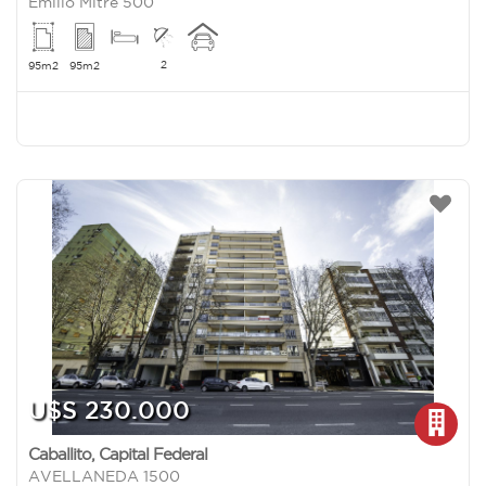
Emilio Mitre 500
2
95m2
95m2
U$S 230.000
Caballito
,
Capital Federal
AVELLANEDA 1500