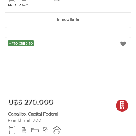
99m2
89m2
Inmobiliaria
APTO CRÉDITO
U$S 270.000
Caballito
,
Capital Federal
Franklin al 1700