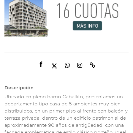
Descripción
Ubicado en pleno b
arrio Caballi
to, presentamos un
departamento tipo
casa de 5 am
bientes muy b
ien
distribuidos, e
n un primer pi
so al frente
con balcón y
terraz
a privada,
dentro de un
edificio pat
rimonial de
aprox
imadamente 90
años de antigüedad
, con una
fachad
a emblemát
ica de estilo clásic
o porteño, ideal