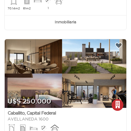
1
70.14m2
61m2
Inmobiliaria
U$S 250.000
Caballito
,
Capital Federal
AVELLANEDA 1600