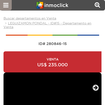
Buscar departamentos en Venta
LEGUIZAMON PONDAL - ID#15 - Departamento en
Venta
ID# 280846-15
VENTA
US$ 235.000
Next