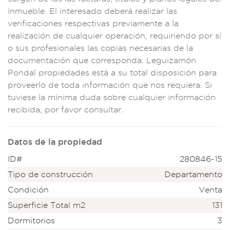
inmueble. El inter
esado deber
á realizar las
v
erificacio
nes respectiv
as previamen
te a la
real
ización de c
ualquier operación,
requiriend
o por sí
o su
s profesiona
les las copias neces
arias de la
docume
ntación que
corresponda
. Leguizamón
Pon
dal propiedades est
á a su total
disposición par
a
proveerlo de
toda infor
mación que nos
requiera. Si
t
uviese la mínim
a duda sobre
cualquier infor
mación
recibida, por
favor consultar.
Datos de la propiedad
ID#
280846-15
Tipo de construcción
Departamento
Condición
Venta
Superficie Total m2
131
Dormitorios
3