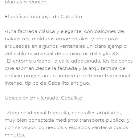
plantas o
reunión.
El edificio: una j
oya de Caball
ito
-Una fachada cl
ásica y elegante, co
n balcones d
e
balaustres
, molduras o
rnamentales, y
aberturas
arqu
eadas en al
gunos ventanales
un claro ejemplo
del estilo re
sidencial de co
mienzos del sigl
o XX.
-El entorno
urbano: la
calle adoquinad
a, los bal
cones
que asoman
desde la fachada y
la arquitectura
del
edificio proy
ectan un ambiente
de barrio
tradicional
inte
nso, típico d
e Caballito
antiguo.
U
bicación privile
giada: Caballito
-
Zona residen
cial tranqui
la, con calles arbol
adas,
muy bien
conectada med
iante transport
e público, y
con se
rvicios, comerc
ios y espacio
s verdes a pocos
mi
nutos.