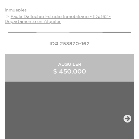
Inmuebles
Paula Dallochio Estudio Inmobiliario - ID#162 -
Departamento en Alquiler
ID# 253870-162
ALQUILER
$ 450.000
Next