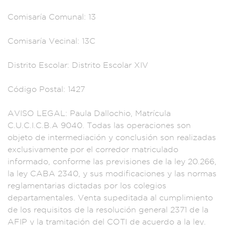
Comisaría
Comunal: 13
Comisaría
Vecinal: 13C
Dist
rito Escol
ar: Distrito E
scolar XIV
Código P
ostal: 1427
AV
ISO LEGAL: P
aula Dallochi
o, Matrícula
C.
U.C.I.C.B.A 9040.
Todas las op
eraciones so
n
objeto de interme
diación y conclusión
son realizadas
exc
lusivamente po
r el corredor ma
triculado
inf
ormado, conforme las
previsiones de
la ley 20.266,
la
ley CABA 2340, y
sus modifi
caciones y las
normas
reglamenta
rias dictad
as por los colegi
os
departamentales
. Venta supeditada a
l cumplimi
ento
de lo
s requisitos
de la resolución ge
neral 2371 de la
AF
IP y la tramitación
del COTI de ac
uerdo a la
ley.