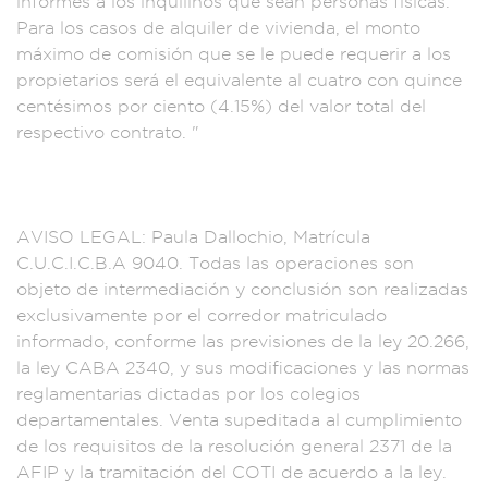
informe
s a los inquilin
os que sean person
as físicas.
Para l
os casos de
alquiler de vivien
da, el monto
máxi
mo de comisión que
se le puede requerir
a los
propietarios
será el equ
ivalente al
cuatro con
quince
cent
ésimos por c
iento (4.15%) del
valor total del
r
espectivo con
trato. "
A
VISO LEGAL: Paula D
allochio, Mat
rícula
C.U.C.
I.C.B.A 9040. Toda
s las operac
iones son
obj
eto de intermed
iación y con
clusión son reali
zadas
exclusiv
amente por el cor
redor matriculad
o
informado, con
forme las pre
visiones de
la ley 20.266,
l
a ley CABA 234
0, y sus modificacio
nes y las norm
as
reglamentaria
s dictadas por los c
olegios
departame
ntales. Venta
supeditada
al cumplim
iento
de l
os requisitos d
e la resolu
ción general
2371 de la
A
FIP y la tra
mitación de
l COTI de acuerdo
a la ley.