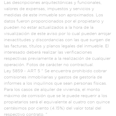
Las desc
ripciones arquit
ectónicas y funcio
nales,
valores de e
xpensas, imp
uestos y servicio
s y
medidas de est
e inmueble son ap
roximados.
Los
datos fueron p
roporcionados por el
propietari
o y
pueden n
o estar actualizados
a la hora d
e la
visualización d
e este aviso por lo
cual pueden arrojar
inexactitude
s y discordancias
con las qu
e surgen de
las fa
cturas, título
s y planos
legales del inmu
eble. El
i
nteresado de
berá realizar la
s verificacion
es
respectivas prev
iamente a la re
alización de cua
lquier
operación.
Fotos de ca
rácter no con
tractual.
Ley
5859 - ART 5
" Se encuentra pr
ohibido co
brar
comisiones i
nmobiliarias y
gastos de ges
toría de
info
rmes a los i
nquilinos que
sean personas físi
cas.
Para l
os casos de alquil
er de vivienda, el m
onto
máximo de comi
sión que se
le puede requerir a
los
propietarios
será el equivalente
al cuatro con
quince
centési
mos por ciento
(4.15%) del
valor total del
re
spectivo con
trato. "