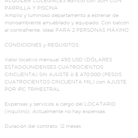
ALQUILER COLEGIALE
S edificio con SUM C
ON
PARRILLA Y PI
SCINA
Amplio y
luminoso dep
artamento a estrenar
de
monoambiente am
ueblado y equipado.
Con balcón
al cont
rafrente. I
deal PARA 2 PE
RSONAS MÁXIMO
COND
ICIONES y REQUISITO
S:
Valor loca
tivo mensual 450
USD (DÓLARES
ESTAD
OUNIDENSES CUAT
ROCIENTOS
CINCUENTA)
SIN AJUSTE ò $ 4
70.000 (PESOS
CU
ATROCIENTOS CINCUENT
A MIL) con AJUST
E
POR IPC TRIM
ESTRAL
Expensas y
servicios a carg
o del LOCA
TARIO
(inquilino)
. Actualmente n
o hay expensas.
Duración del
contrato: 12 meses