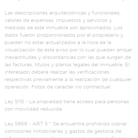
Las de
scripciones a
rquitectónicas
y funcionales,
valo
res de expensas, imp
uestos y servic
ios y
medidas de es
te inmueble son
aproximados.
Los
datos fue
ron proporc
ionados por el propi
etario y
puede
n no estar ac
tualizados a
la hora de la
vis
ualización de
este aviso por
lo cual pu
eden arrojar
inexact
itudes y discorda
ncias con las qu
e surgen de
las fa
cturas, títulos y
planos le
gales del inm
ueble. El
i
nteresado debe
rá realizar las veri
ficaciones
respec
tivas previ
amente a la reali
zación de cualqu
ier
operaci
ón. Fotos de carác
ter no contractua
l.
Ley 5115 - La
propiedad tiene acc
eso para personas
c
on movilidad redu
cida.
Ley 5859
- ART 5 " Se encue
ntra prohibido cobr
ar
comision
es inmobiliarias y g
astos de gestor
ía de