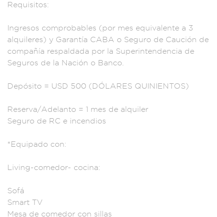
Requisitos:
Ingresos comproba
bles (por me
s equivalente a 3
a
lquileres) y Gara
ntía CABA o S
eguro de Cauc
ión de
compañía
respaldada por l
a Superinten
dencia de
Seguros
de la Naci
ón o Banco.
De
pósito = USD 500
(DÓLARES QUINIENT
OS)
Reserva/Adelant
o = 1 mes de
alquiler
Segu
ro de RC e incen
dios
*Equipa
do con:
Livi
ng-comedor- cocin
a:
Sofá
Smart
TV
Mesa de comed
or con sillas