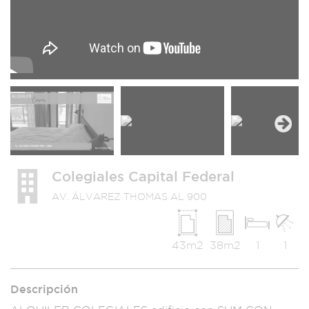
Next
Colegiales Capital Federal
AV. ÁLVAREZ THOMAS AL 900
43m2
38m2
1
1
Descripción