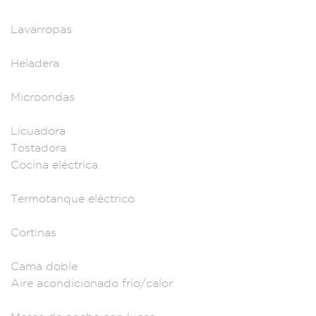
L
avarropas
Heladera
Mic
roondas
Lic
uadora
Tos
tadora
Cocina elé
ctrica
Termotanq
ue eléctrico
Cortinas
Cama doble
Aire acondicion
ado frío/calor