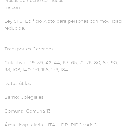
Mesas de noche
con luces
Balcón
Le
y 5115. Ed
ificio Apto
para personas c
on movilidad
redu
cida.
Transp
ortes Cercanos
Colectivo
s: 19, 39, 42, 44, 6
3, 65, 71, 76,
80, 87, 90,
93,
108, 140, 151, 168,
176, 184
Datos útiles
Ba
rrio: Colegia
les
Comuna: C
omuna 13
Á
rea Hospitalaria:
HTAL. DR. PIROVANO