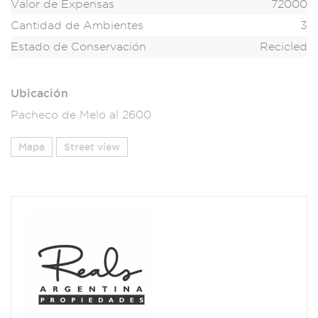
Valor de Expensas
72000
Cantidad de Ambientes
3
Estado de Conservación
Recicled
Ubicación
Pacheco de Melo al 2600
Mapa
Street view