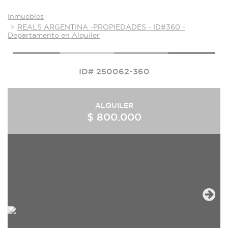
Inmuebles
REALS ARGENTINA -PROPIEDADES - ID#360 -
Departamento en Alquiler
ID# 250062-360
ALQUILER
$ 800.000
Next