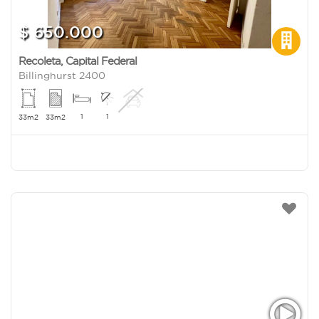
$ 650.000
Recoleta
,
Capital Federal
Billinghurst 2400
1
1
33m2
33m2