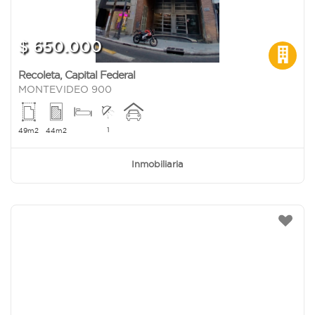
$ 650.000
Recoleta
,
Capital Federal
MONTEVIDEO 900
1
49m2
44m2
Inmobiliaria