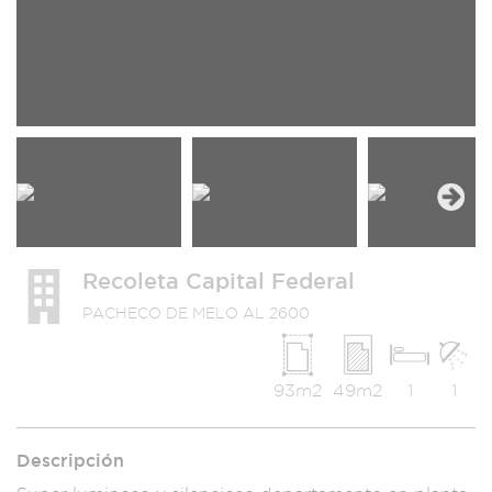
Next
Recoleta Capital Federal
PACHECO DE MELO AL 2600
93m2
49m2
1
1
Descripción