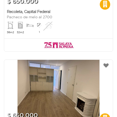
$ 650.000
Recoleta
,
Capital Federal
Pacheco de melo al 2700
1
36m2
32m2
$ 650.000