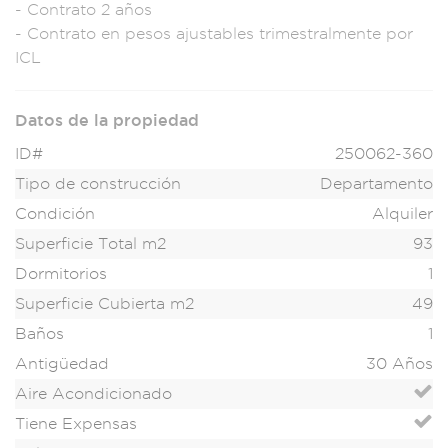
- Cont
rato 2 años
- Contra
to en pesos
ajustables trim
estralmente p
or
ICL
Datos de la propiedad
ID#
250062-360
Tipo de construcción
Departamento
Condición
Alquiler
Superficie Total m2
93
Dormitorios
1
Superficie Cubierta m2
49
Baños
1
Antigüedad
30 Años
Aire Acondicionado
Tiene Expensas