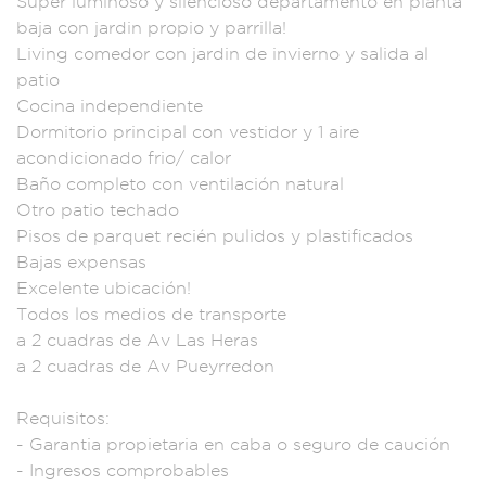
Super luminoso
y silencioso dep
artamento e
n planta
baja
con jardin propio y
parrilla!
Living
comedor con jardin
de invierno y sal
ida al
pat
io
Cocina indep
endiente
Dormitorio pri
ncipal con
vestidor y 1
aire
acondici
onado frio/ calo
r
Baño completo c
on ventilació
n natural
Otro pa
tio techado
Pis
os de parquet
recién puli
dos y plastific
ados
Bajas
expensas
Excelente u
bicación!
T
odos los medios de
transporte
a 2 cuadras
de Av Las Heras
a 2
cuadras de Av Puey
rredon
Requisi
tos:
- Garant
ia propietari
a en caba o
seguro de c
aución
- Ingreso
s comprobab
les