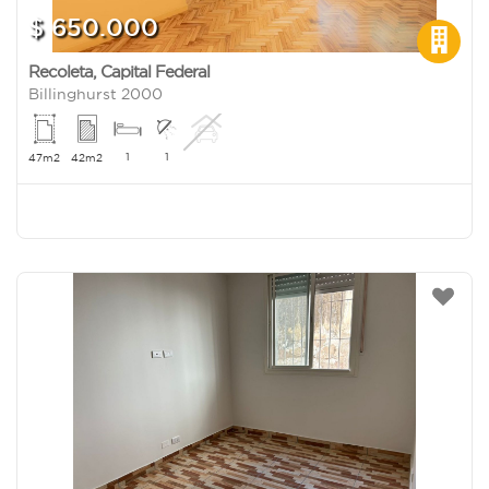
$ 650.000
Recoleta
,
Capital Federal
Billinghurst 2000
1
1
47m2
42m2