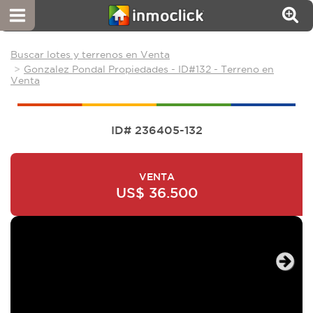
Buscar lotes y terrenos en Venta
Gonzalez Pondal Propiedades - ID#132 - Terreno en
Venta
ID# 236405-132
VENTA
US$ 36.500
Next