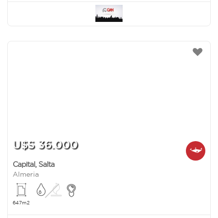
U$S 36.000
Capital
,
Salta
Almeria
647m2