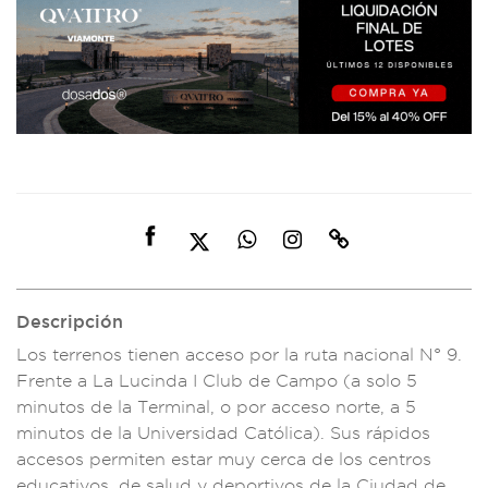
Descripción
Los terrenos tie
nen acceso
por la ruta
nacional N°
9.
Frente a
La Lucinda
I Club de Camp
o (a solo 5
minuto
s de la Termina
l, o por acceso nort
e, a 5
minutos
de la Universidad C
atólica). Sus rá
pidos
acces
os permiten
estar muy c
erca de los centr
os
educativos,
de salud
y deportivos de la
Ciudad de