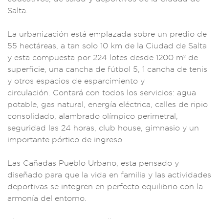
Salta.
La urbanización e
stá emplazada sobre
un predio
de
55 hectá
reas, a tan solo 10
km de la Ciudad
de Salta
y
esta compue
sta por 224
lotes desde 1
200 m² de
superfi
cie, una can
cha de fútbol 5,
1 cancha de
tenis
y otros es
pacios de esparc
imiento y
circulació
n. Contará con
todos los se
rvicios: agua
potabl
e, gas natural,
energía eléctrica,
calles de r
ipio
consoli
dado, alambrad
o olímpico
perimetral,
seguridad las 24
horas, club hous
e, gimnasio y
un
importante pó
rtico de ingreso.
Las Cañada
s Pueblo Ur
bano, esta p
ensado y
dise
ñado para que la vi
da en familia y las
actividades
deportivas se i
ntegren en perfe
cto equilibr
io con la
arm
onía del entorn
o.