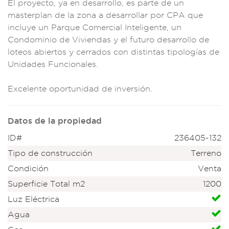
El proyect
o, ya en desa
rrollo, es parte de
un
masterpla
n de la zona a d
esarrollar po
r CPA que
incluye un Parque
Comercial Inteligen
te, un
Condomi
nio de Viv
iendas y el futur
o desarrollo de
lot
eos abiertos y cerra
dos con dist
intas tipologí
as de
Unidades Fun
cionales.
Excelent
e oportunidad de inv
ersión.
Datos de la propiedad
ID#
236405-132
Tipo de construcción
Terreno
Condición
Venta
Superficie Total m2
1200
Luz Eléctrica
Agua