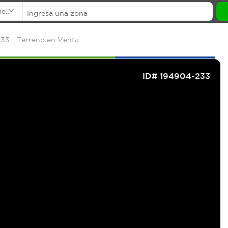
mentos
33 - Terreno en Venta
ID# 194904-233