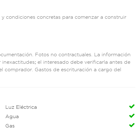
 y cond
iciones concre
tas para comen
zar a construir
ocumentació
n. Fotos no con
tractuales. La in
formación
r inexact
itudes; el int
eresado debe ve
rificarla a
ntes de
e
l comprador.
Gastos de e
scrituración a car
go del
Luz Eléctrica
Agua
Gas