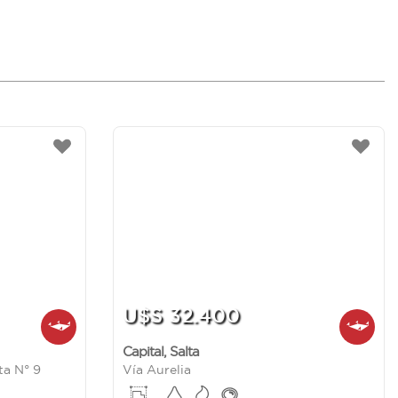
U$S 32.400
Capital
,
Salta
ta N° 9
Vía Aurelia