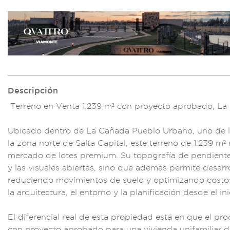
Descripción
Terreno en
Venta 1.239 m² con
proyecto aprobado,
La
Ub
icado dentro de
La Cañada
Pueblo Urban
o, uno de 
la zona norte d
e Salta Capital, es
te terreno
de 1.239 m² 
me
rcado de lot
es premium.
Su topografía de pe
ndient
y las visual
es abiertas,
sino que además
permite desa
rr
reduciendo m
ovimientos de
suelo y o
ptimizando cos
to
la arqu
itectura, el ent
orno y la plani
ficación desde e
l in
El
diferencia
l real de esta propi
edad está
en que el pro
c
on proyecto
aprobado
para una vivien
da unifamiliar
d