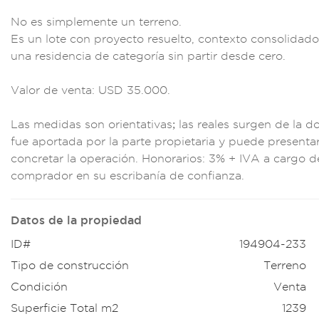
N
o es simplemente un
terreno.
Es un lote
con proyecto
resuelto, contexto
consolidado
una
residencia de c
ategoría sin part
ir desde cero.
Va
lor de venta: US
D 35.000.
Las me
didas son
orientativ
as; las reales surge
n de la d
fue apo
rtada por la parte
propietaria y pu
ede presen
ta
concreta
r la operación.
Honorarios: 3% + I
VA a cargo d
comprador en
su escriba
nía de confianza
.
Datos de la propiedad
ID#
194904-233
Tipo de construcción
Terreno
Condición
Venta
Superficie Total m2
1239