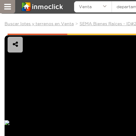
Venta
departa
Buscar lotes y terrenos en Venta
SEMA Bienes Raíces - ID#2