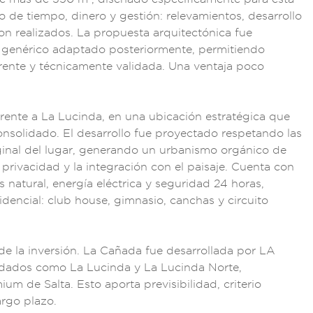
o de tiempo, di
nero y gestión:
relevamientos,
desarrollo
ron
realizados.
La propuesta
arquitectónic
a fue
genéri
co adaptado p
osteriormente
, permitiendo
rente y técnica
mente validada. Una
ventaja poco
fre
nte a La Lucinda,
en una ub
icación estr
atégica que
onsolidado.
El desarro
llo fue proyec
tado respetando
las
ginal
del lugar, generando
un urbanismo orgá
nico de
a privacidad y
la integración
con el paisaje. Cu
enta con
as natural,
energía eléct
rica y segur
idad 24 horas,
siden
cial: club hous
e, gimnasio, ca
nchas y circu
ito
e la inversión.
La Cañada fue desar
rollada por
LA
idados
como La Lucinda
y La Luci
nda Norte,
m
ium de Salta. Es
to aporta pr
evisibilidad, c
riterio
a
rgo plazo.