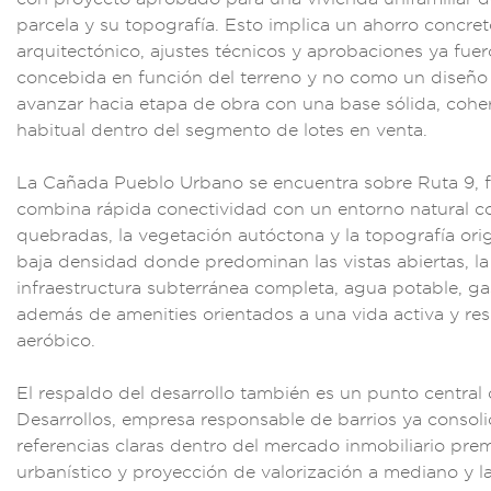
pa
rcela y su topogra
fía. Esto implic
a un ahorro co
ncret
a
rquitectóni
co, ajustes
técnicos y aprob
aciones ya fue
conce
bida en función de
l terreno y no como
un diseño 
avanz
ar hacia e
tapa de obra con
una base sólida, co
he
habitual dentro d
el segmento de lo
tes en venta
.
La Cañada Pue
blo Urbano se
encuentra sobre
Ruta 9, 
combin
a rápida c
onectividad c
on un entorno
natural c
quebradas
, la vegetación a
utóctona y la topog
rafía ori
baja
densidad
donde predominan
las vistas abiertas
, l
infra
estructura subterrá
nea complet
a, agua potab
le, g
adem
ás de amenit
ies orientados
a una vida ac
tiva y re
aeróbico.
El respaldo del d
esarrollo ta
mbién es un p
unto central
d
Desarro
llos, empresa resp
onsable de barrios
ya consol
referen
cias claras dentr
o del mercado inmobi
liario pre
urbaní
stico y proyecció
n de valor
ización a me
diano y l