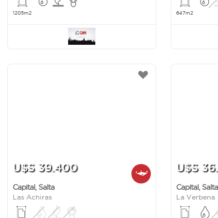
1205m2
647m2
U$S 39.400
U$S 36
Capital
,
Salta
Capital
,
Salta
Las Achiras
La Verbena