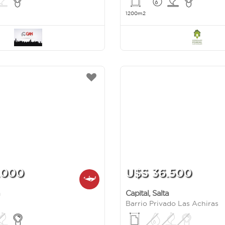
1200m2
.000
U$S 36.500
Capital
,
Salta
Barrio Privado Las Achiras