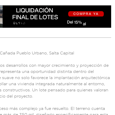
 Cañada
Pueblo Urbano, Sal
ta Capital
los d
esarrollos con may
or crecimiento
y proyección de
re
presenta una o
portunidad distin
ta dentro del
e suave no s
olo favorec
e la implant
ación arquitect
ónica
ollar una vivienda
integrada natura
lmente al entorno
,
s constru
ctivos. Un lo
te pensado p
ara quienes v
aloran
icio de
l proyecto.
c
eso más complejo ya
fue resuelt
o. El terren
o cuenta
e más de 350
m², diseñado espe
cíficamente pa
ra esta