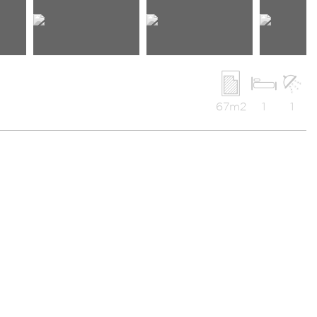
67m2
1
1
t