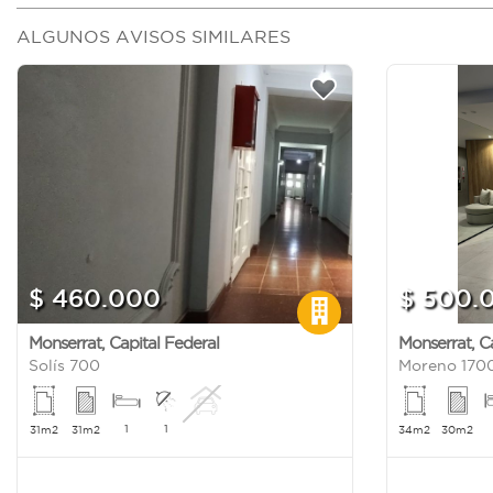
ALGUNOS AVISOS SIMILARES
$ 460.000
$ 500.
Monserrat
,
Capital Federal
Monserrat
,
C
Solís 700
Moreno 170
1
1
31m2
31m2
34m2
30m2