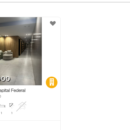
000
apital Federal
0
1
1