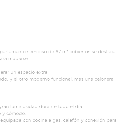
epartamento se
mipiso de 6
7 m² cubiertos se
destaca
ara mudarse.
nerar
un espacio extra.
ado, y
el otro mode
rno funcional, más
una cajoner
a
gran luminosid
ad durante to
do el día.
o y cómodo.
equipada con
cocina a gas, cal
efón y conexión par
a