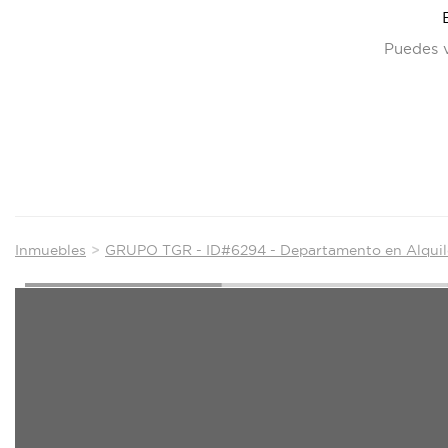
Puedes v
Inmuebles
GRUPO TGR - ID#6294 - Departamento en Alquil