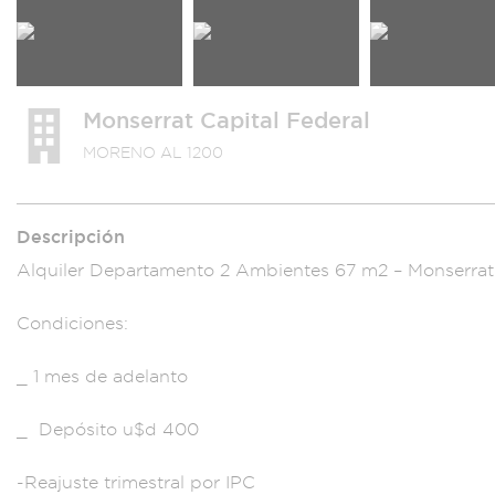
Monserrat Capital Federal
MORENO AL 1200
Descripción
Alquiler Departament
o 2 Ambientes 67
m2 – Monserra
Condiciones:
_ 1 m
es de adelanto
_ D
epósito u$d
400
-Reajuste t
rimestral por IPC