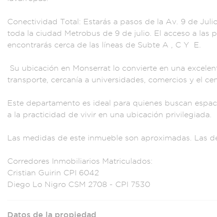
Conectividad T
otal: Estarás a p
asos de la Av.
9 de Juli
t
oda la ciuda
d Metrobus de 9 de
julio. El acces
o a las p
encontrarás cerca
de las líneas de
Subte A , C Y
E.
Su ubicació
n en Monse
rrat lo convierte e
n una excel
en
transporte, c
ercanía a univer
sidades, co
mercios y el ce
Este de
partamento es idea
l para quien
es buscan e
spac
a l
a practicidad d
e vivir en
una ubicació
n privilegiada.
Las
medidas de
este inmueble son a
proximadas
. Las de
Corredores
Inmobiliarios Matr
iculados:
Crist
ian Guirin CP
I 6042
Dieg
o Lo Nigro CSM 2
708 - CPI
7530
Datos de la propiedad