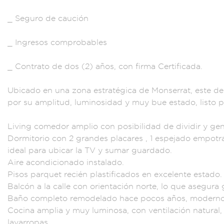
_ Seguro de cauci
ón
_ Ingresos
comprobables
_
Contrato de dos (2)
años, con firma
Certificada.
Ubica
do en una zona
estratégica de
Monserrat,
este d
por
su amplitud, lumi
nosidad y muy bue
estado, listo
p
Living comedor amp
lio con posibil
idad de dividi
r y ge
Dormitorio
con 2 gran
des placares
, 1 espejado emp
otr
ideal para ub
icar la TV y suma
r guardado.
Air
e acondicionad
o instalado.
P
isos parquet rec
ién plastifi
cados en excelen
te estado.
Bal
cón a la calle con o
rientación norte
, lo que asegu
ra 
Baño com
pleto remodelado
hace pocos años
, modern
Cocina amplia y muy
luminosa, con
ventilación natural,
lavarropas
.