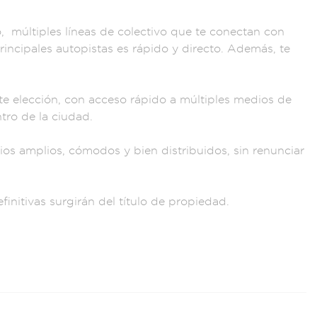
o, múl
tiples líneas d
e colectivo
que te con
ectan con
r
incipales autopistas
es rápido y
directo. Además, t
e
te elección
, con acceso r
ápido a múltiples
medios de
ntro de la ci
udad.
ios amplios, c
ómodos y bien
distribuidos, sin r
enunciar
finitiv
as surgirán d
el título de propi
edad.