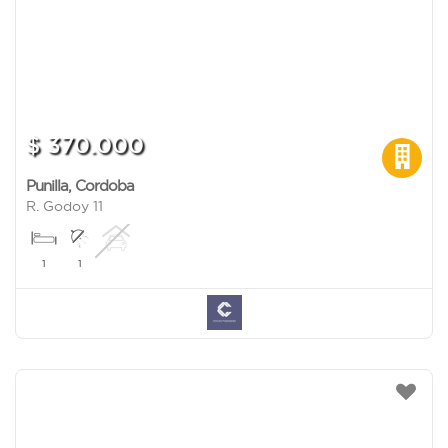
$ 370.000
Punilla
,
Cordoba
R. Godoy 11
1
1