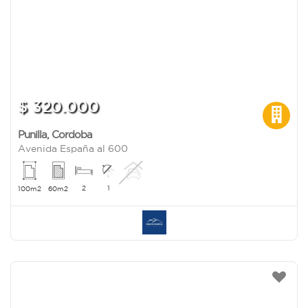
$ 320.000
Punilla
,
Cordoba
Avenida España al 600
2
1
100m2
60m2