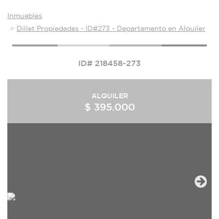
Inmuebles
Dillet Propiedades - ID#273 - Departamento en Alquiler
ID# 218458-273
ALQUILER
$ 395.000
Next