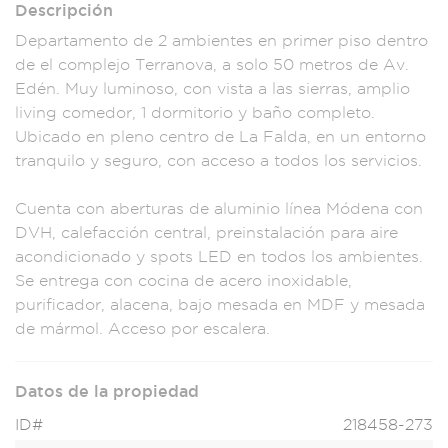
Descripción
Departamento de 2
ambientes en prim
er piso dentro
de
el complejo Te
rranova, a solo 50
metros de Av.
E
dén. Muy lumin
oso, con vist
a a las sierras
, amplio
living
comedor, 1 dor
mitorio y baño com
pleto.
Ubicado en p
leno centro
de La Falda, en un e
ntorno
tranqu
ilo y seguro, c
on acceso a
todos los s
ervicios.
Cuenta co
n aberturas de alumi
nio línea Módena co
n
DVH, cale
facción central, pr
einstalaci
ón para aire
acondic
ionado y spots LED e
n todos los ambient
es.
Se entrega
con cocina de ac
ero inoxidable,
pur
ificador, alacena, b
ajo mesada en MD
F y mesada
d
e mármol. Acceso
por escalera.
Datos de la propiedad
ID#
218458-273