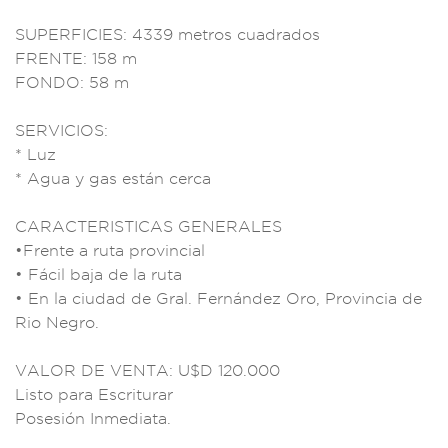
SUPE
RFICIES: 4339 m
etros cuad
rados
FRENTE: 158
m
FONDO: 58 m
SERVICIOS:
* Luz
* Agua y gas e
stán cerca
CARACT
ERISTICAS GENERA
LES
•Frente a rut
a provincial
• Fá
cil baja de
la ruta
• En
la ciudad de Gr
al. Fernández Or
o, Provincia de
Rio
Negro.
VALOR DE V
ENTA: U$D 120
.000
Listo
para Escriturar
Posesión Inmediata.