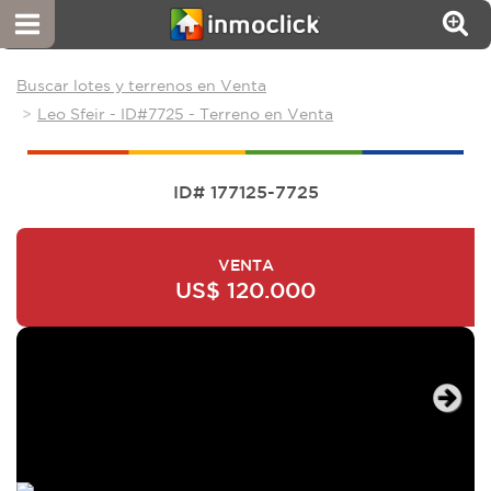
Buscar lotes y terrenos en Venta
Leo Sfeir - ID#7725 - Terreno en Venta
ID# 177125-7725
VENTA
US$ 120.000
Next