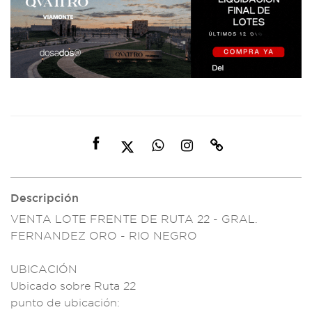
Descripción
VENTA LOTE
FRENTE DE RUTA
22 - GRAL.
FERNANDEZ ORO -
RIO NEGRO
UBIC
ACIÓN
Ubicado sobre
Ruta 22
punt
o de ubicac
ión: