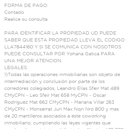
FORMA DE PAGO:
C
ontado
Reali
ce su consul
ta
PARA IDENTIF
ICAR LA PROPIED
AD UD PUEDE
SABER QUE
ESTA PROPIE
DAD LLEVA EL CODIGO
LLA7844160
Y SI SE COMUNICA
CON NOSOTRO
S
PUEDE CO
NSULTAR POR
Yohana Gatica
PARA
UNA
MEJOR ATENCIO
N.
LEGALES:
1)To
das las op
eraciones inmo
biliarias son objet
o de
interm
ediación y conc
lusión por parte
de los
corredo
res colegiad
os, Leandro Elías Sf
eir Mat 48
9
CMyCPN - Leo Sfe
ir Mat 658 MyCPN
- Oscar
Rodrí
guez Mat 662 CMy
CPN - Mariana
Villar 263
CMyCPN
- Monserr
at Juri Max N
qn Nro 800 y
mas
de 20
martilleros aso
ciados a este cow
orking
inmobil
iario, cumpl
iendo las leyes v
igentes que