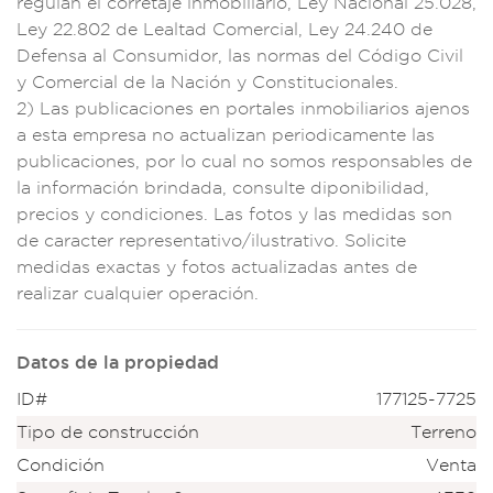
regu
lan el corret
aje inmobil
iario, Ley Nacional
25.028,
Ley 22.
802 de Lealt
ad Comercial, Ley 2
4.240 de
Defensa
al Consumid
or, las normas del C
ódigo Civi
l
y Comercial d
e la Nación
y Constituc
ionales.
2)
Las publicaciones
en portales
inmobiliarios
ajenos
a es
ta empresa no
actualizan p
eriodicamente la
s
publicaci
ones, por lo cual no
somos respon
sables de
la
información br
indada, cons
ulte diponibili
dad,
precios y c
ondiciones. Las
fotos y las medid
as son
de c
aracter repr
esentativo/ilustrati
vo. Solicit
e
medidas ex
actas y foto
s actualizadas ante
s de
realiz
ar cualquier o
peración.
Datos de la propiedad
ID#
177125-7725
Tipo de construcción
Terreno
Condición
Venta