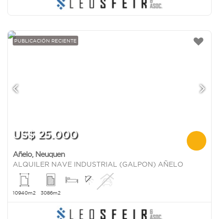
PUBLICACIÓN RECIENTE
US$ 25.000
Añelo
,
Neuquen
ALQUILER NAVE INDUSTRIAL (GALPON) AÑELO
10940m2
3086m2