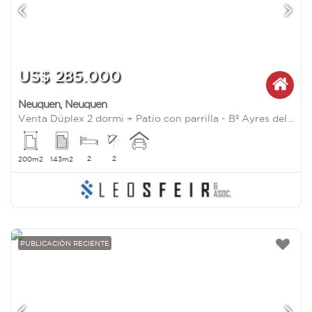
US$ 285.000
Neuquen
,
Neuquen
Venta Dúplex 2 dormi + Patio con parrilla - Bº Ayres del Limay - Neuquén Capital
2
2
200m2
143m2
PUBLICACIÓN RECIENTE