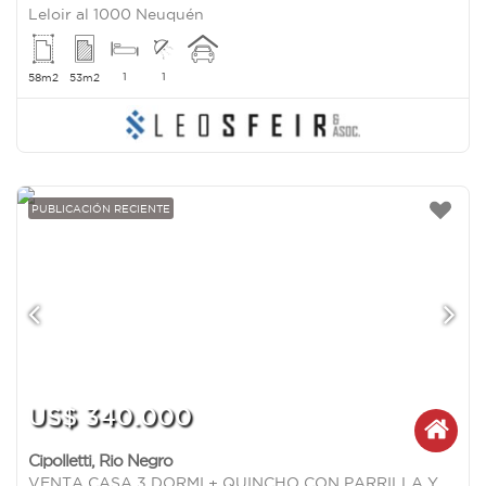
Leloir al 1000 Neuquén
1
1
58m2
53m2
PUBLICACIÓN RECIENTE
US$ 340.000
Cipolletti
,
Rio Negro
VENTA CASA 3 DORMI + QUINCHO CON PARRILLA Y PILETA - B° CERRADO ESTILO CHACRA - CIPOLLETTI