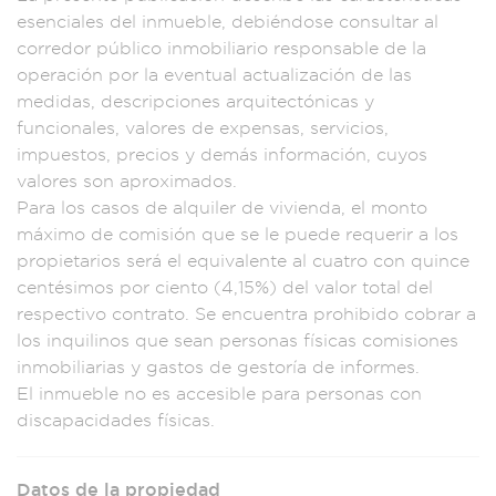
esenciale
s del inmueble, deb
iéndose consult
ar al
corredor
público inmobilia
rio responsable d
e la
operación por
la eventua
l actualiza
ción de las
med
idas, descripcion
es arquitectónica
s y
funcionales, v
alores de ex
pensas, servic
ios,
impuest
os, precios y d
emás informac
ión, cuyos
v
alores son aproxi
mados.
Para lo
s casos de
alquiler de
vivienda, el
monto
máximo
de comisión q
ue se le puede req
uerir a los
propi
etarios ser
á el equivalente
al cuatro con quinc
e
centésimos
por ciento
(4,15%) del val
or total del
resp
ectivo contrato.
Se encuentra p
rohibido cobrar
a
los inquilino
s que sean person
as físicas com
isiones
inmobiliaria
s y gastos d
e gestoría de
informes.
E
l inmueble no
es accesible
para perso
nas con
discapacidad
es físicas.
Datos de la propiedad