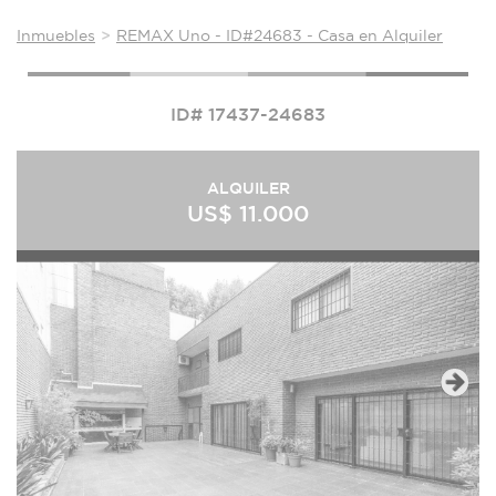
Inmuebles
REMAX Uno - ID#24683 - Casa en Alquiler
ID# 17437-24683
ALQUILER
US$ 11.000
Next