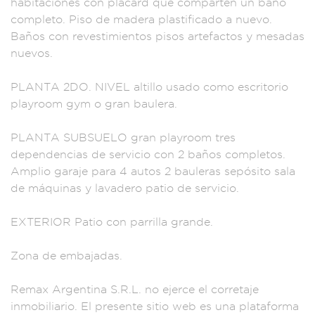
habitaciones con
placard que co
mparten un baño
co
mpleto. Piso de mad
era plastifica
do a nuevo.
Baños co
n revestim
ientos pisos arte
factos y m
esadas
nuevos.
PLANTA 2DO. NIVEL a
ltillo usado c
omo escritorio
playr
oom gym o gran baul
era.
PLANTA
SUBSUELO gran
playroom tres
depe
ndencias de servicio
con 2 baños co
mpletos.
A
mplio garaje
para 4 autos 2
bauleras sepósito s
ala
de máq
uinas y lav
adero patio d
e servicio.
EXTERIO
R Patio con p
arrilla grande.
Zona de embajadas.
Remax Argentina S
.R.L. no ejerc
e el corretaje
in
mobiliario.
El presente
sitio web es un
a plataforma