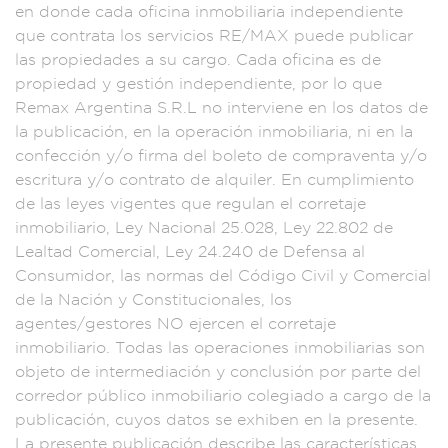
en d
onde cada o
ficina inmobilia
ria indepen
diente
que
contrata los servic
ios RE/MAX pu
ede public
ar
las propiedades
a su cargo. Cad
a oficina es de
prop
iedad y gestión inde
pendiente, por
lo que
Remax A
rgentina S.R.L no
interviene en los
datos de
la publicac
ión, en la operac
ión inmobiliaria
, ni en la
confecc
ión y/o firma
del boleto
de compraventa
y/o
escritura y/o
contrato de alq
uiler. En cumplimie
nto
de las ley
es vigentes q
ue regulan el co
rretaje
inm
obiliario, Ley Nac
ional 25.028,
Ley 22.80
2 de
Lealtad Comerci
al, Ley 24.2
40 de Defensa
al
Consumidor, la
s normas del Có
digo Civil
y Comercial
de la Nación y
Constituciona
les, los
agentes/
gestores NO ej
ercen el corre
taje
inmobil
iario. Todas las
operacion
es inmobili
arias son
objet
o de interme
diación y con
clusión por parte d
el
corredor público
inmobiliario col
egiado a cargo d
e la
publicación, c
uyos datos se
exhiben en la p
resente.
La prese
nte publicación de
scribe las caracter
ísticas