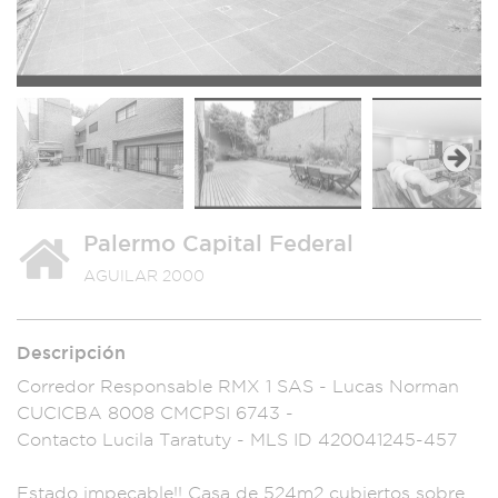
Next
Palermo Capital Federal
AGUILAR 2000
Descripción
Corredor Res
ponsable RMX 1
SAS - Lucas
Norman
CUCICBA 80
08 CMCPSI 674
3 -
Contacto Lucil
a Taratuty -
MLS ID 420041245
-457
Estado
impecable!! Casa d
e 524m2 cubier
tos sobre