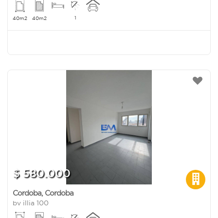
1
40m2
40m2
$ 580.000
Cordoba
,
Cordoba
bv illia 100