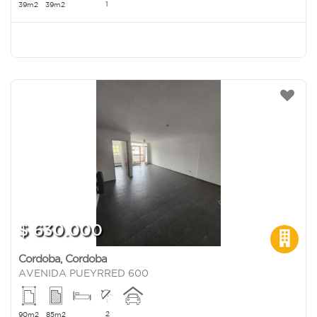
1
39m2
39m2
$ 630.000
Cordoba
,
Cordoba
AVENIDA PUEYRRED 600
2
90m2
85m2