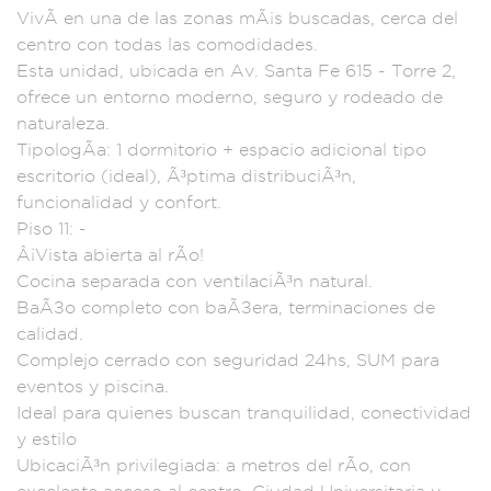
VivÃ­ en
una de las
zonas mÃ¡s bus
cadas, cerca del
centro con tod
as las com
odidades.
Esta
unidad, ubic
ada en Av. Sa
nta Fe 615 -
Torre 2,
ofrec
e un entorno mode
rno, seguro
y rodeado de
natu
raleza.
TipologÃ­a:
1 dormitorio
+ espacio ad
icional tipo
escri
torio (ideal
), Ã³ptima distribu
ciÃ³n,
fun
cionalidad y confo
rt.
Piso 11:
-
Â¡Vista abier
ta al rÃ­o!
Cocin
a separada con venti
laciÃ³n natural
.
BaÃ±o completo co
n baÃ±era, termina
ciones de
cali
dad.
Complejo
cerrado con seguri
dad 24hs, SUM
para
eventos
y piscina.
Id
eal para quie
nes buscan tranqu
ilidad, conectivid
ad
y estilo
UbicaciÃ³n pr
ivilegiada:
a metros d
el rÃ­o, con