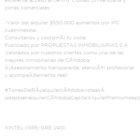
excelen
te acceso a
l centro, Ciud
ad Universit
aria y
zonas come
rciales.
-Valor del
alquiler $55
0.000 aument
os por IPC
cuatrimes
tral.
Consultanos y
coordinÃ¡ tu visita
.
Publicado p
or PROPUESTAS
INMOBILIARI
AS S.A.
Valorados
por nuestro
s clientes como
una de las
mejor
es inmobiliari
as de CÃ³rdoba.
Â¡Asesorami
ento transpare
nte, atenciÃ³n prof
esional
y acomp
aÃ±amiento re
al!
#TorresDel
RÃ­oalquilercÃ
³rdobavistaalrÃ­
odeptoenalq
uilerCÃ³rdobaCapita
lAlquilerPremiumde
pt
XINTEL (GRE-
GRE-240)