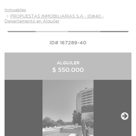
Inmuebles
PROPUESTAS INMOBILIARIAS S.A - ID#40 -
Departamento en Alquiler
ID# 167289-40
ALQUILER
$ 550.000
Next