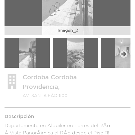
Imagen_2
Next
Cordoba Cordoba
Providencia,
AV. SANTA FÃ© 600
Descripción
Departamento
en Alquiler e
n Torres del R
Ã­o -
Â¡Vista Pano
rÃ¡mica al RÃ­o de
sde el Pis
o 11!