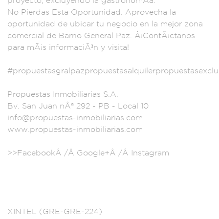
proyecto,
excluyendo
la gastronomÃ­a.
N
o Pierdas Esta O
portunidad: Ap
rovecha la
opor
tunidad de ubicar tu
negocio en la
mejor zona
c
omercial de B
arrio General Paz.
Â¡ContÃ¡ctanos
par
a mÃ¡s infor
maciÃ³n y visita
!
#propuestasg
ralpazpropuesta
salquilerp
ropuestasex
cl
Pr
opuestas Inmo
biliarias
S.A.
Bv. San Ju
an nÂº 292 -
PB - Local 10
inf
o@propuestas-inmobi
liarias.com
www.propuestas-in
mobiliarias.com
>>FacebookÂ /Â
Google+Â /Â Instag
ram
X
INTEL (GRE-GRE-224)