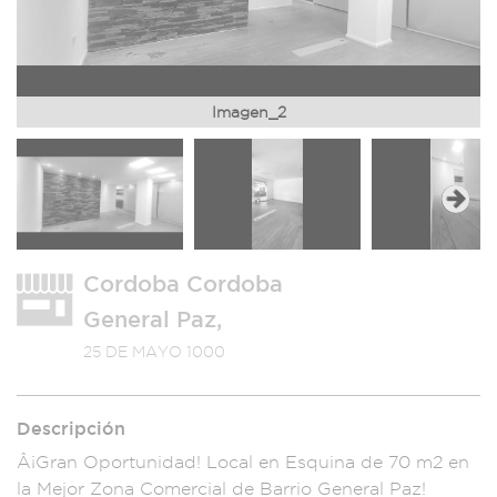
Imagen_2
Next
Cordoba Cordoba
General Paz,
25 DE MAYO 1000
Descripción
Â¡Gran Oportuni
dad! Local
en Esquina de 70
m2 en
la Me
jor Zona Comerci
al de Barrio
General Paz!