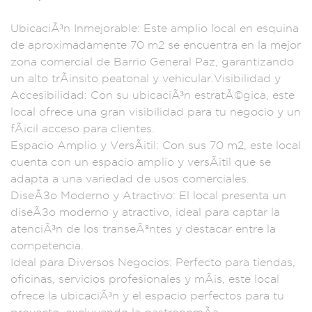
U
bicaciÃ³n Inmejora
ble: Este ampl
io local en
esquina
de ap
roximadamente
70 m2 se enc
uentra en la m
ejor
zona c
omercial de Barrio G
eneral Paz, garan
tizando
un alto trÃ
¡nsito peatonal y
vehicular.V
isibilidad y
Acc
esibilidad:
Con su ubicac
iÃ³n estratÃ©
gica, este
l
ocal ofrece una
gran visibi
lidad para tu negoc
io y un
fÃ¡
cil acceso para cl
ientes.
Espac
io Amplio y Ve
rsÃ¡til: Con sus 70
m2, este local
cu
enta con un e
spacio amplio y vers
Ã¡til que se
adapta a una
variedad d
e usos com
erciales.
DiseÃ±o
Moderno y Atr
activo: El
local presenta un
diseÃ±o modern
o y atracti
vo, ideal para capt
ar la
atenciÃ³
n de los tran
seÃºntes y destacar
entre la
compe
tencia.
Ideal para
Diversos Negoci
os: Perfec
to para tiendas
,
oficinas, servicio
s profesional
es y mÃ¡s, este lo
cal
ofrece l
a ubicaciÃ³n y el
espacio per
fectos para
tu