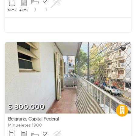
1
1
53m2
47m2
$ 800.000
Belgrano
,
Capital Federal
Migueletes 1900