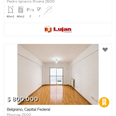
Pedro Ignacio Rivera 2600
2
1
60m2
60m2
$ 800.000
Belgrano
,
Capital Federal
Monroe 2500