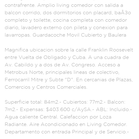
contrafre
nte. Amplio
living comedo
r con salida a
b
alcon corrido, dos d
ormitorios
con placard, baÃ±o
c
ompleto y toilette,
cocina complet
a con come
dor
diario, lava
dero externo
con pilet
a y conexio
n para
lav
arropas. Guardacoch
e Movil Cu
bierto y Baulera
Magnifica ubicacio
n sobre la
calle Franklin Roo
sevelt
entre Vuelt
a de Obligado y Cub
a. A una cuadra
de
Av. Cabild
o y a dos d
e Av. Congreso. Ac
ceso a
Metrobus No
rte, principales
lineas de co
lectivo,
F
errocarril Mi
tre y Subte
"D". En cercanias de
Plazas,
Comercios
y Centros Co
merciales.
Sup
erficie total:
84m2.- Cubierto
s: 77m2.- Balc
on:
7m2.- E
xpensas: $403.
600 c/AySA
.- ABL: Inc
luido.-
Agua cali
ente Central.
Calefaccion por Lo
za
Radiante.
Aire Acondicionado
en Living Com
edor.
Departamento c
on entrada Princ
ipal y de Servicio.-