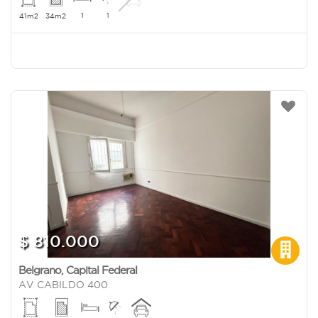
1
1
41m2
34m2
$ 810.000
Belgrano
,
Capital Federal
AV CABILDO 400