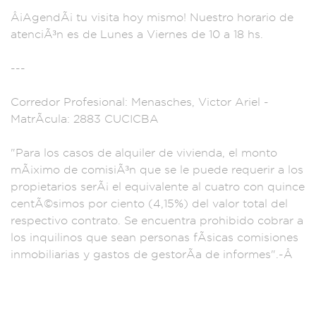
Â¡AgendÃ¡ tu visit
a hoy mismo! Nuestro
horario de
atenciÃ³n e
s de Lunes
a Viernes de 10
a 18 hs.
-
--
Corredor
Profesional: Menasc
hes, Victor
Ariel -
MatrÃ­cula:
2883 CUCICB
A
"Para los c
asos de alqu
iler de vivi
enda, el monto
m
Ã¡ximo de comisiÃ³n
que se le pued
e requerir a los
propietarios ser
Ã¡ el equivalente
al cuatro con q
uince
centÃ©simos
por ciento (4,15%)
del valor total del
respectivo contra
to. Se encuent
ra prohibido
cobrar a
los inquil
inos que sean perso
nas fÃ­sicas
comisiones
inmob
iliarias y g
astos de gestorÃ­a
de informes"
.-Â