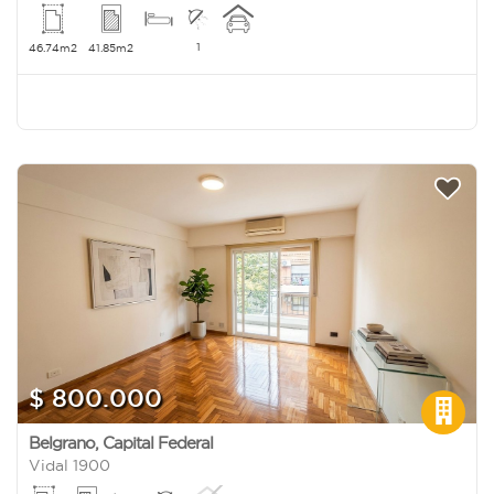
1
46.74m2
41.85m2
$ 800.000
Belgrano
,
Capital Federal
Vidal 1900