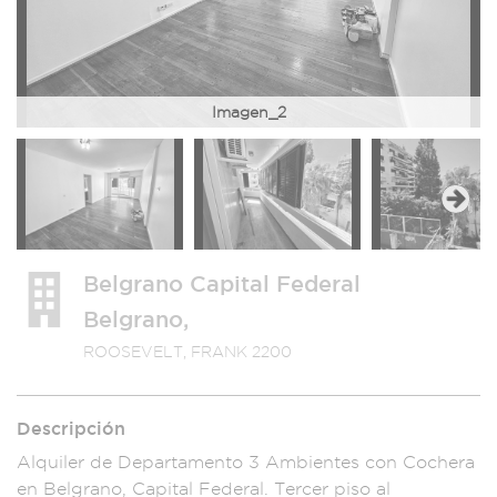
Imagen_2
Next
Belgrano Capital Federal
Belgrano,
ROOSEVELT, FRANK 2200
Descripción
Alquiler de D
epartamento 3
Ambientes con Coche
ra
en Belgrano, C
apital Federal
. Tercer piso
al