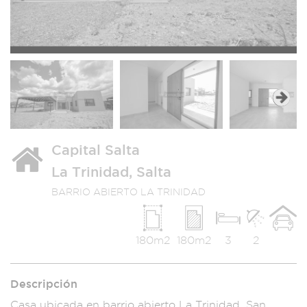
Next
Capital Salta
La Trinidad, Salta
BARRIO ABIERTO LA TRINIDAD
180m2
180m2
3
2
Descripción
Casa ubicad
a en barrio abier
to La Trinidad
, San