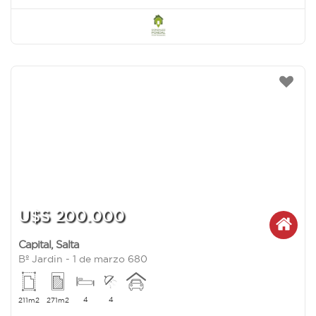
U$S 200.000
Capital
,
Salta
Bº Jardin - 1 de marzo 680
4
4
211m2
271m2