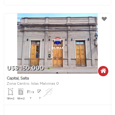
U$S 160.000
Capital
,
Salta
Zona Centro. Islas Malvinas 0
7
7
191m2
191m2