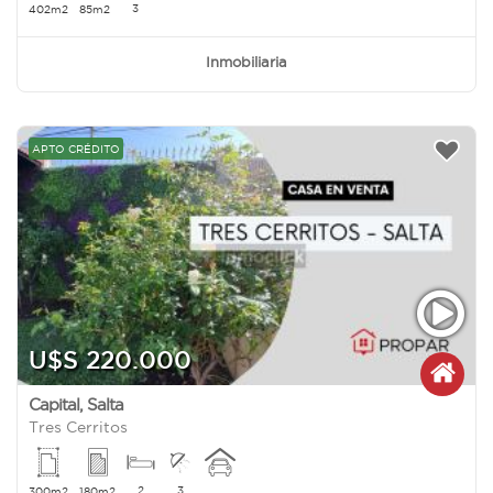
3
402m2
85m2
Inmobiliaria
APTO CRÉDITO
U$S 220.000
Capital
,
Salta
Tres Cerritos
2
3
300m2
180m2