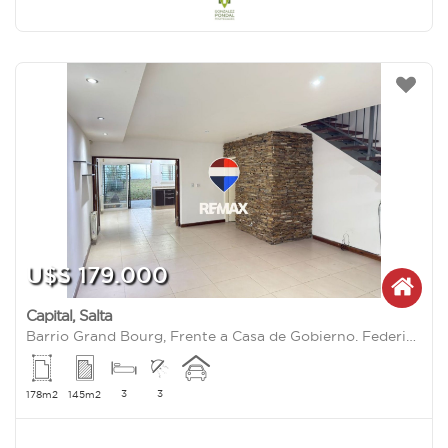
U$S 179.000
Capital
,
Salta
Barrio Grand Bourg, Frente a Casa de Gobierno. Federico Lacroze 900
3
3
178m2
145m2