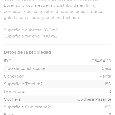
Lore
nzo Chico a e
strenar. Distribu
ida en living
comedor, cocin
a, toilette
, 3 habitaciones, 2
baños,
galería
con asador y c
ochera tech
ada.
Superfi
cie cubierta:
180 m2
Sup
erficie terren
o: 700 m2
Datos de la propiedad
ID#
106484-10
Tipo de construcción
Casa
Condición
Venta
Superficie Total m2
180
Dormitorios
3
Cochera
Cochera Pasante
Superficie Cubierta m2
180
Baños
2