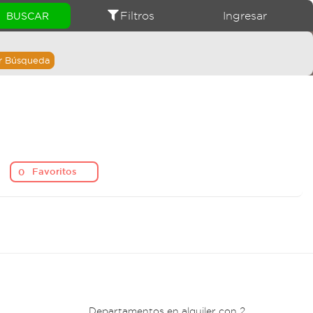
Filtros
Ingresar
r Búsqueda
Favoritos
0
Departamentos en alquiler con 2