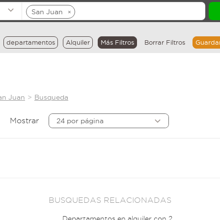
San Juan
×
departamentos
Alquiler
Más Filtros
Borrar Filtros
Guarda
an Juan
Busqueda
Mostrar
24 por página
BUSQUEDAS RELACIONADAS
Departamentos en alquiler con 2