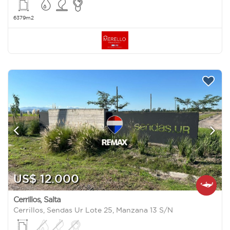
6379m2
US$ 12.000
Cerrillos
,
Salta
Cerrillos, Sendas Ur Lote 25, Manzana 13 S/N