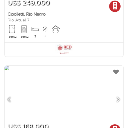
US$ 249.000
Cipolletti
,
Rio Negro
Rio Atuel 7
3
4
136m2
136m2
US$ 168.000