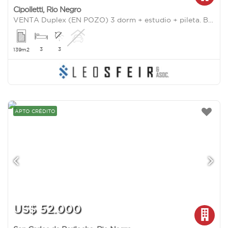
Cipolletti
,
Rio Negro
VENTA Duplex (EN POZO) 3 dorm + estudio + pileta. B° Las Calandrias - Cipolletti
3
3
139m2
APTO CRÉDITO
US$ 52.000