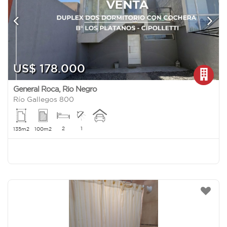
US$ 178.000
General Roca
,
Rio Negro
Río Gallegos 800
2
1
135m2
100m2