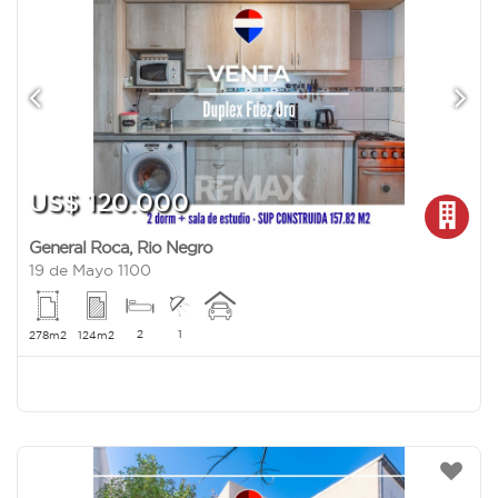
US$ 120.000
General Roca
,
Rio Negro
19 de Mayo 1100
2
1
278m2
124m2