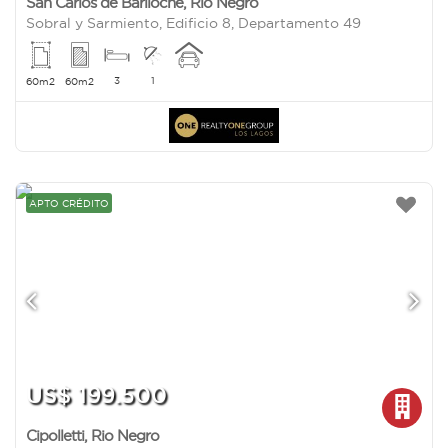
San Carlos de Bariloche
,
Rio Negro
Sobral y Sarmiento, Edificio 8, Departamento 49
3
1
60m2
60m2
APTO CRÉDITO
US$ 199.500
Cipolletti
,
Rio Negro