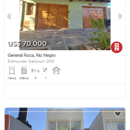
US$ 70.000
General Roca
,
Rio Negro
Edmundo Gelonch 200
3
1
115m2
109m2