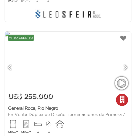
2
2
123m2
123m2
APTO CRÉDITO
US$ 255.000
General Roca
,
Rio Negro
En Venta Dúplex de Diseño Terminaciones de Primera / B° Los Tordos Cipolletti /3 dorm /Apto Crédito
3
3
148m2
148m2