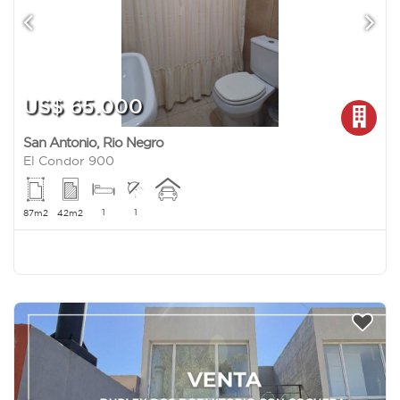
US$ 65.000
San Antonio
,
Rio Negro
El Condor 900
1
1
87m2
42m2