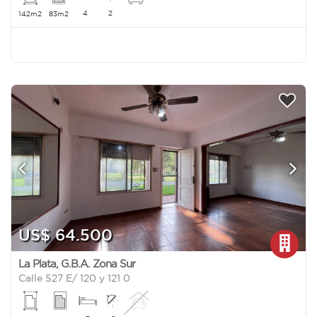
4
2
142m2
83m2
US$ 64.500
La Plata
,
G.B.A. Zona Sur
Calle 527 E/ 120 y 121 0