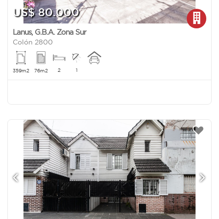
US$ 80.000
Lanus
,
G.B.A. Zona Sur
Colón 2800
2
1
359m2
76m2