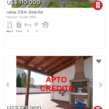
US$ 110.000
Lanus
,
G.B.A. Zona Sur
Hector Guidi 1100
2
2
88m2
71m2
US$ 129.900