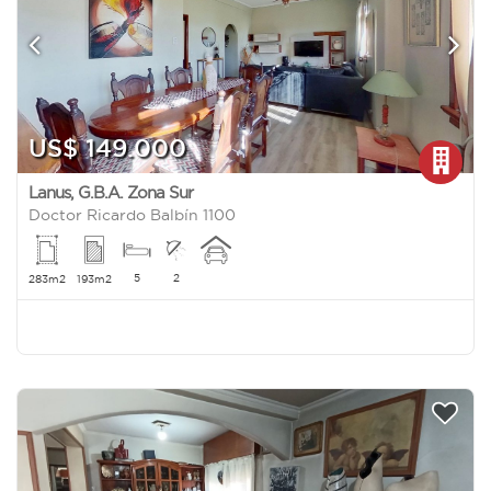
US$ 149.000
Lanus
,
G.B.A. Zona Sur
Doctor Ricardo Balbín 1100
5
2
283m2
193m2