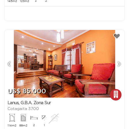
3
2
145m2
123m2
US$ 85.000
Lanus
,
G.B.A. Zona Sur
Cotagaita 3700
2
1
114m2
88m2