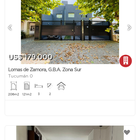
US$ 179.000
Lomas de Zamora
,
G.B.A. Zona Sur
Tucumán 0
3
2
206m2
121m2