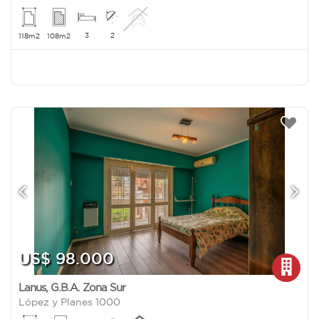
3
2
118m2
108m2
US$ 98.000
Lanus
,
G.B.A. Zona Sur
López y Planes 1000