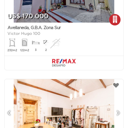
US$ 170.000
Avellaneda
,
G.B.A. Zona Sur
Victor Hugo 100
3
2
232m2
122m2