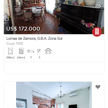
US$ 172.000
Lomas de Zamora
,
G.B.A. Zona Sur
Cuyo 1100
3
2
338m2
254m2