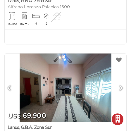
Lanus
,
G.B.A. Zona Sur
Alfredo Lorenzo Palacios 1600
4
2
162m2
157m2
US$ 69.900
Lanus
,
G.B.A. Zona Sur