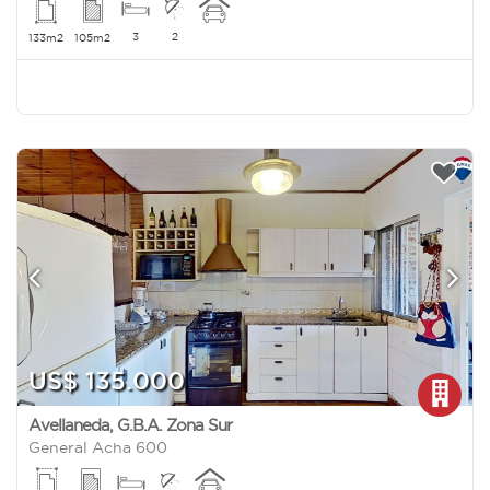
3
2
133m2
105m2
US$ 135.000
Avellaneda
,
G.B.A. Zona Sur
General Acha 600