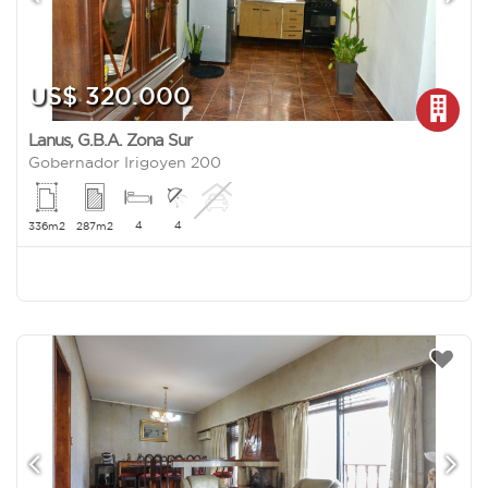
US$ 320.000
Lanus
,
G.B.A. Zona Sur
Gobernador Irigoyen 200
4
4
336m2
287m2