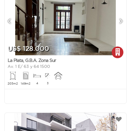
US$ 128.000
La Plata
,
G.B.A. Zona Sur
Av. 1 E/ 63 y 64 1500
4
3
203m2
149m2