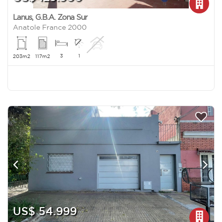
Lanus
,
G.B.A. Zona Sur
Anatole France 2000
3
1
203m2
117m2
US$ 54.999