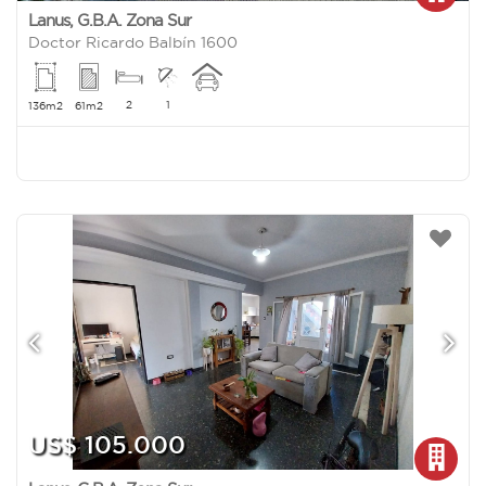
Lanus
,
G.B.A. Zona Sur
Doctor Ricardo Balbín 1600
2
1
136m2
61m2
US$ 105.000