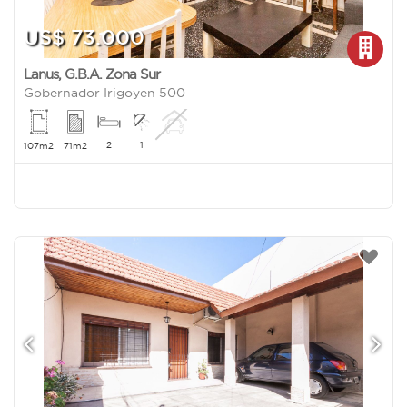
US$ 73.000
Lanus
,
G.B.A. Zona Sur
Gobernador Irigoyen 500
2
1
107m2
71m2