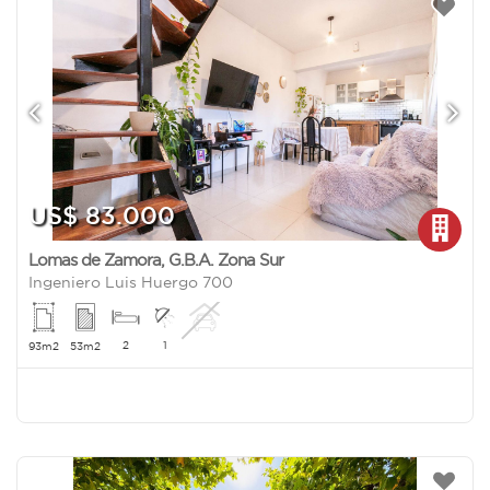
US$ 83.000
Lomas de Zamora
,
G.B.A. Zona Sur
Ingeniero Luis Huergo 700
2
1
93m2
53m2