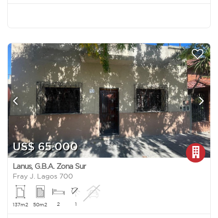
US$ 65.000
Lanus
,
G.B.A. Zona Sur
Fray J. Lagos 700
2
1
137m2
50m2