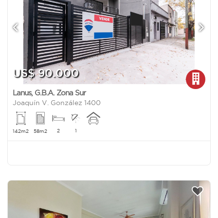
US$ 90.000
Lanus
,
G.B.A. Zona Sur
Joaquín V. González 1400
2
1
142m2
58m2