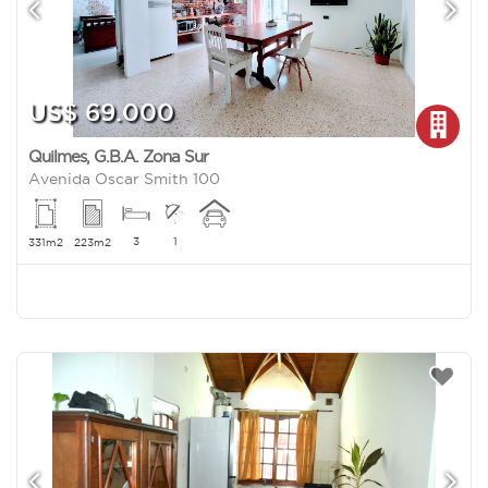
US$ 69.000
Quilmes
,
G.B.A. Zona Sur
Avenida Oscar Smith 100
3
1
331m2
223m2