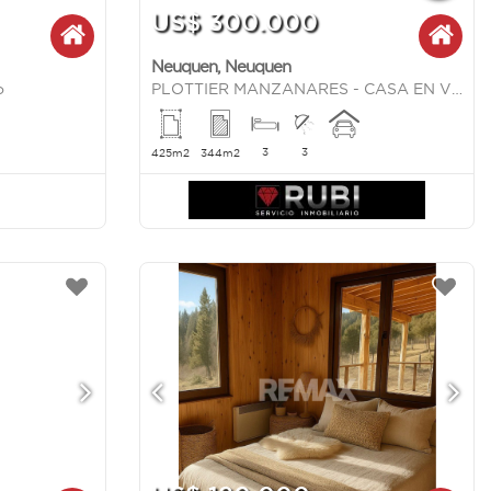
US$ 300.000
Neuquen
,
Neuquen
o
PLOTTIER MANZANARES - CASA EN VENTA DE 3 DORMITORIOS
3
3
425m2
344m2