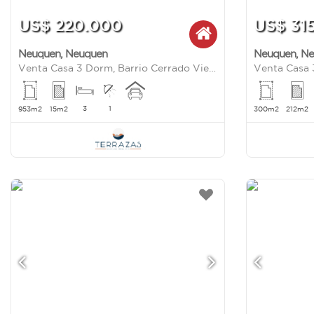
US$ 220.000
US$ 31
Neuquen
,
Neuquen
Neuquen
,
Ne
Venta Casa 3 Dorm, Barrio Cerrado Viejo Roble , Pergamino y Bragado
3
1
953m2
15m2
300m2
212m2