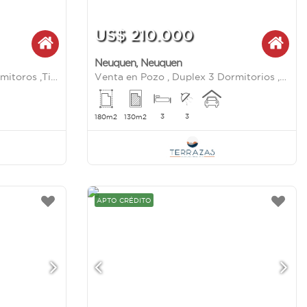
US$ 210.000
Neuquen
,
Neuquen
Venta en Pozo Duplex 3 Dormitoros ,Tierra mansa, Centenario, Neuquen
Venta en Pozo , Duplex 3 Dormitorios ,Tierra mansa
3
3
180m2
130m2
APTO CRÉDITO