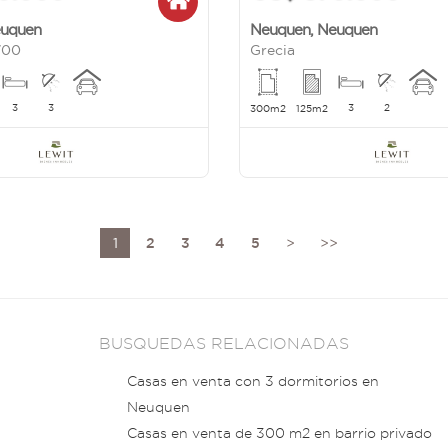
uquen
Neuquen
,
Neuquen
700
Grecia
3
3
3
2
300m2
125m2
1
2
3
4
5
>
>>
BUSQUEDAS RELACIONADAS
Casas en venta con 3 dormitorios en
Neuquen
Casas en venta de 300 m2 en barrio privado