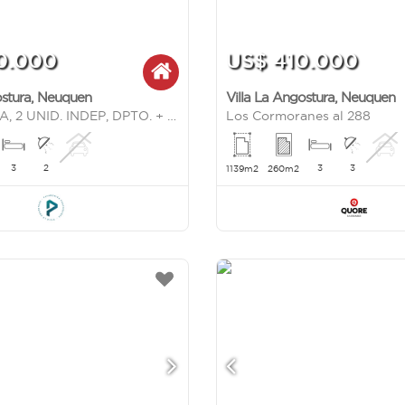
0.000
US$ 410.000
ostura
,
Neuquen
Villa La Angostura
,
Neuquen
VENTA CASA, 2 UNID. INDEP, DPTO. + LOFT, LAS BALSAS, VILLA LA ANGOSTURA
Los Cormoranes al 288
3
2
3
3
1139m2
260m2