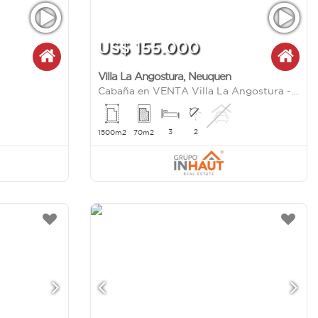
US$ 155.000
Villa La Angostura
,
Neuquen
Cabaña en VENTA Villa La Angostura - zona Brazo Rincón
3
2
1500m2
70m2