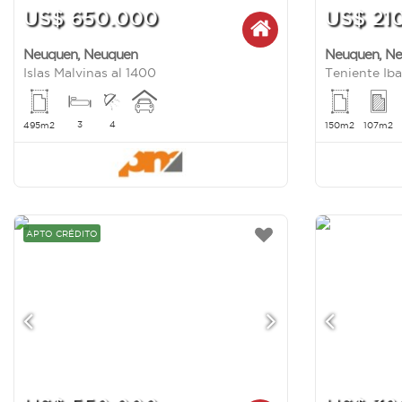
US$ 650.000
US$ 21
Neuquen
,
Neuquen
Neuquen
,
Ne
Islas Malvinas al 1400
Teniente Iba
3
4
495m2
150m2
107m2
APTO CRÉDITO