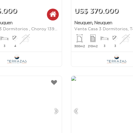
5.000
US$ 370.000
uquen
Neuquen
,
Neuquen
Venta Casa 3 Dormitorios , Choroy 1390 , Terrazas de Neuquen
3
4
3
3
300m2
210m2