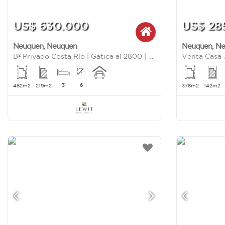
US$ 630.000
US$ 28
Neuquen
,
Neuquen
Neuquen
,
Ne
Bº Privado Costa Río | Gatica al 2800 | Neuquén
3
6
482m2
219m2
378m2
142m2