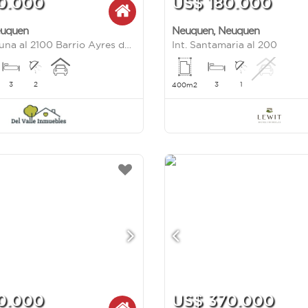
0.000
US$ 180.000
uquen
Neuquen
,
Neuquen
Argentino Luna al 2100 Barrio Ayres del Limay Neuquén
Int. Santamaria al 200
3
2
3
1
400m2
0.000
US$ 370.000