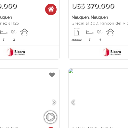
0.000
US$ 370.000
uquen
Neuquen
,
Neuquen
ñez al 125
Grecia al 300, Rincon del Ri
3
2
3
4
300m2