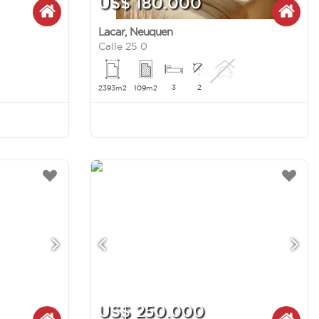
US$ 180.000
Lacar
,
Neuquen
Calle 25 0
3
2
2393m2
109m2
US$ 250.000