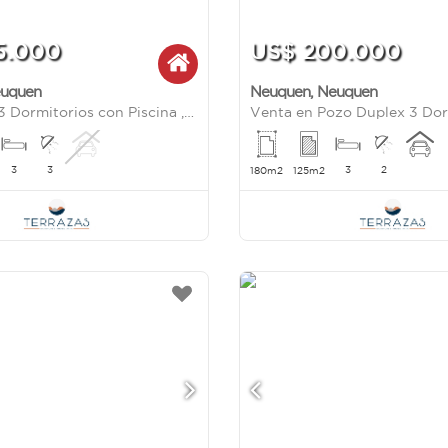
5.000
US$ 200.000
uquen
Neuquen
,
Neuquen
Venta Casa 3 Dormitorios con Piscina ,La Consuelo, Centenario
3
3
3
2
180m2
125m2