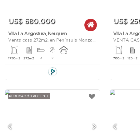
US$ 680.000
US$ 25
Villa La Angostura
,
Neuquen
Villa La Ang
Venta casa 272m2, en Península Manzano, 50 metros de la playa, Villa la Angostura
3
2
1750m2
272m2
700m2
125m2
PUBLICACIÓN RECIENTE