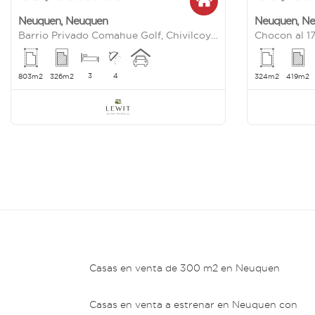
Neuquen
,
Neuquen
Neuquen
,
Ne
Barrio Privado Comahue Golf, Chivilcoy 8850
Chocon al 1
3
4
803m2
326m2
324m2
419m2
Casas en venta de 300 m2 en Neuquen
Casas en venta a estrenar en Neuquen con