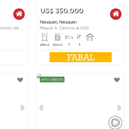
US$ 350.000
Neuquen
,
Neuquen
Venta Casa 3 Dormitorios, Tomillo del campo al 3200, Terrazas del Neuquen
Miguel A. Camino al 500
3
3
295m2
254m2
APTO CRÉDITO