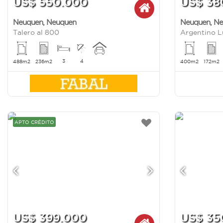
US$ 550.000
US$ 38
Neuquen
,
Neuquen
Neuquen
,
Ne
Talero al 800
3
4
488m2
236m2
400m2
172m2
APTO CRÉDITO
US$ 399.000
US$ 35