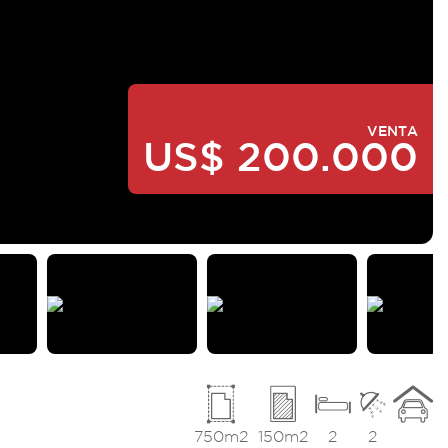
VENTA
US$ 200.000
750m2
150m2
2
2