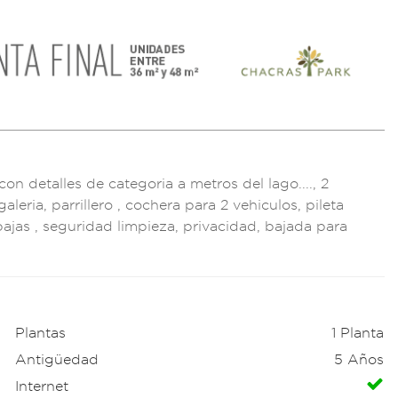
c
on detalles
de categoria a
metros del lago....
, 2
galeria,
parriller
o , cochera p
ara 2 vehiculos, pi
leta
baja
s , seguridad limpie
za, privacidad, baja
da para
Plantas
1 Planta
Antigüedad
5 Años
Internet