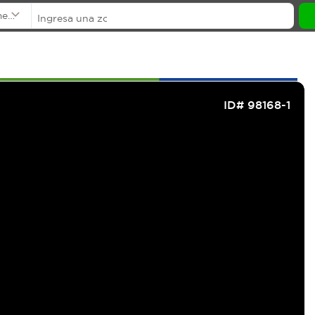
mentos
ID# 98168-1