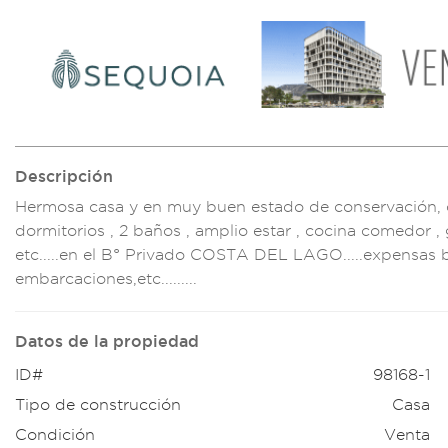
Descripción
Hermosa casa y
en muy buen estado d
e conservación, 
dormitorios , 2
baños , ampli
o estar , coc
ina comedor
, 
etc.....en el B
° Privado COSTA DEL
LAGO.....ex
pensas 
embar
caciones,etc....
.....
Datos de la propiedad
ID#
98168-1
Tipo de construcción
Casa
Condición
Venta