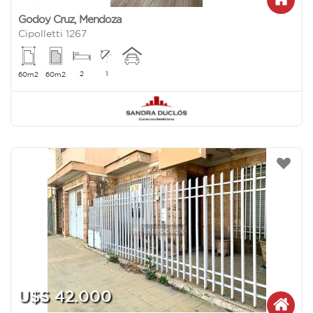
Godoy Cruz
,
Mendoza
Cipolletti 1267
2
1
60m2
60m2
U$S 42.000