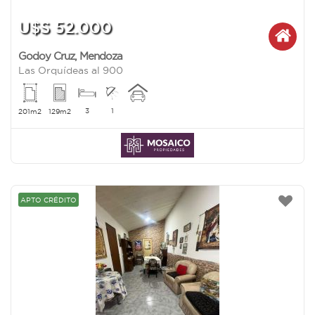
U$S 52.000
Godoy Cruz
,
Mendoza
Las Orquídeas al 900
3
1
201m2
129m2
APTO CRÉDITO