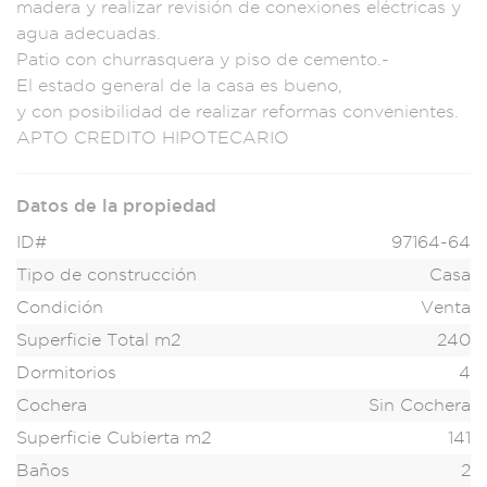
mad
era y realiz
ar revisión de cone
xiones eléctricas
y
agua adecuadas.
Patio con churrasqu
era y piso de c
emento.-
El esta
do general d
e la casa es bue
no,
y con p
osibilidad
de realizar r
eformas co
nvenientes.
AP
TO CREDITO HIPOTECAR
IO
Datos de la propiedad
ID#
97164-64
Tipo de construcción
Casa
Condición
Venta
Superficie Total m2
240
Dormitorios
4
Cochera
Sin Cochera
Superficie Cubierta m2
141
Baños
2