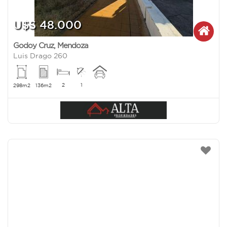
U$S 48.000
Godoy Cruz
,
Mendoza
Luis Drago 260
2
1
298m2
136m2