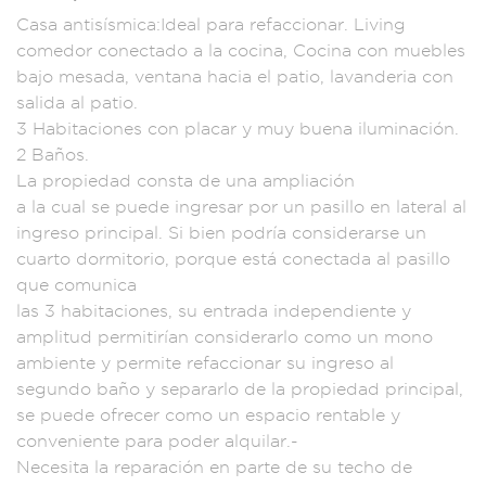
Casa antisísmica:I
deal para refac
cionar. Livin
g
comedor conecta
do a la cocina, Co
cina con mueble
s
bajo mesada,
ventana ha
cia el patio,
lavanderia co
n
salida al pati
o.
3 Habitacio
nes con pla
car y muy buena
iluminación.
2 B
años.
La pro
piedad consta de u
na ampliaci
ón
a la cual se
puede ingresar
por un pasillo e
n lateral al
ingreso princi
pal. Si bien pod
ría considerarse
un
cuarto dor
mitorio, porq
ue está conectad
a al pasillo
qu
e comunica
las
3 habitacio
nes, su entrada in
dependiente y
ampli
tud permiti
rían considerarlo
como un mono
ambien
te y permite refa
ccionar su ingreso
al
segundo baño y se
pararlo de la propi
edad princ
ipal,
se puede
ofrecer como
un espacio r
entable y
co
nveniente para poder
alquilar.-
Nece
sita la reparaci
ón en parte de
su techo de