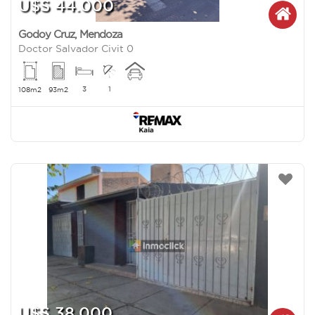
U$S 44.000
Godoy Cruz
,
Mendoza
Doctor Salvador Civit 0
3
1
108m2
93m2
U$S 38.000