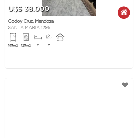
U$S 38.000
Godoy Cruz
,
Mendoza
SANTA MARÍA 1295
2
2
195m2
125m2