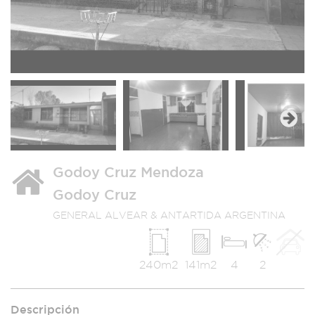
Next
Godoy Cruz Mendoza
Godoy Cruz
GENERAL ALVEAR & ANTARTIDA ARGENTINA
240m2
141m2
4
2
Descripción