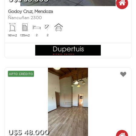
Godoy Cruz
,
Mendoza
Ñancuñan 2300
2
2
161m2
135m2
APTO CRÉDITO
U$S 48.000