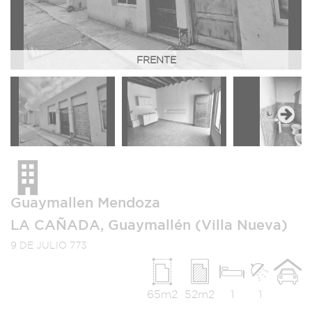
FRENTE
Next
Guaymallen Mendoza
LA CAÑADA, Guaymallén (Villa Nueva)
9 DE JULIO 773
65m2
52m2
1
1