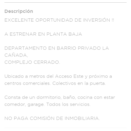
Descripción
EXCELENTE OPORTUN
IDAD DE INVER
SIÓN !!
A E
STRENAR EN PLANTA
BAJA
DE
PARTAMENTO E
N BARRIO PRIVADO LA
CAÑADA,
COMPLEJ
O CERRADO.
Ubicado a m
etros del Acce
so Este y próximo
a
centros comerci
ales. Colectivos en
la puerta.
Const
a de un dormi
torio, baño, c
ocina con estar
comedor, garage. To
dos los ser
vicios.
NO P
AGA COMISIÓN DE I
NMOBILIARIA.