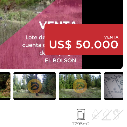
VENTA
US$ 50.000
I
7295m2