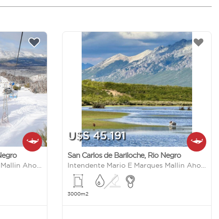
U$S 45.191
Negro
San Carlos de Bariloche
,
Rio Negro
Intendente Mario E Marques Mallin Ahogado S/N
Intendente Mario E Marques Mallin Ahogado S/N
3000m2