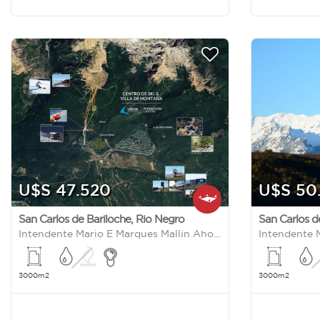
U$S 47.520
U$S 50
San Carlos de Bariloche
,
Rio Negro
San Carlos d
Intendente Mario E Marques Mallin Ahogado S/N
3000m2
3000m2