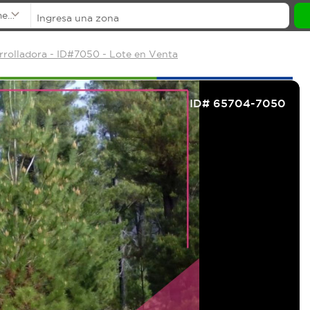
mentos
rrolladora - ID#7050 - Lote en Venta
ID# 65704-7050