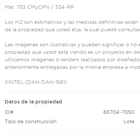
Mat. 753
CMyCPN / 334-RP
Los m2 son esti
mativos y las
medidas def
initivas están
de la pr
opiedad que usted
elija, la cu
al puede c
onsulta
Las imágene
s son ilustra
tivas y puede
n significar o no 
propieda
d que usted est
á viendo es un pro
yecto en des
utilicem
os imágene
s o renders
realizados
por diseñado
anteriormente ent
regadas po
r la misma empresa
a modo
XINTEL (DA
H-DAH-1561)
Datos de la propiedad
ID#
65704-7050
Tipo de construcción
Lote