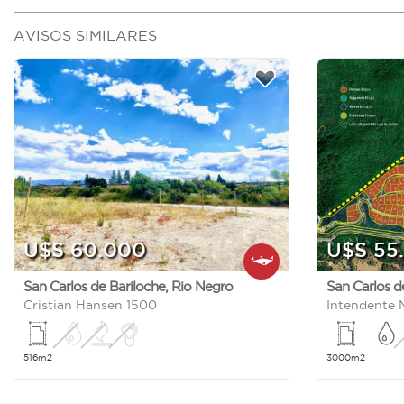
AVISOS SIMILARES
U$S 60.000
U$S 55
San Carlos de Bariloche
,
Rio Negro
San Carlos d
Cristian Hansen 1500
516m2
3000m2