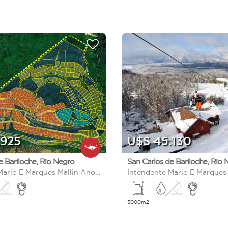
.925
U$S 45.130
e Bariloche
,
Rio Negro
San Carlos de Bariloche
,
Rio 
Intendente Mario E Marques Mallin Ahogado S/N
3000m2