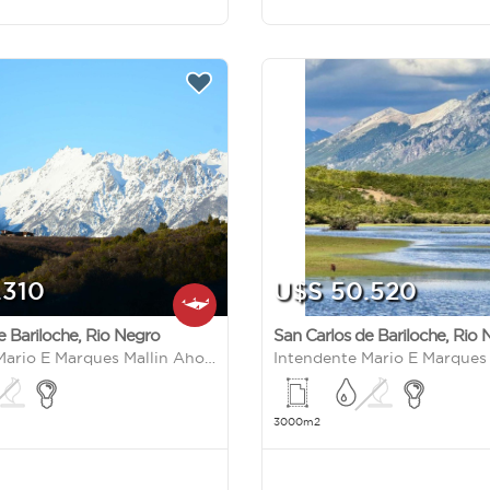
.310
U$S 50.520
e Bariloche
,
Rio Negro
San Carlos de Bariloche
,
Rio 
Intendente Mario E Marques Mallin Ahogado S/N
3000m2