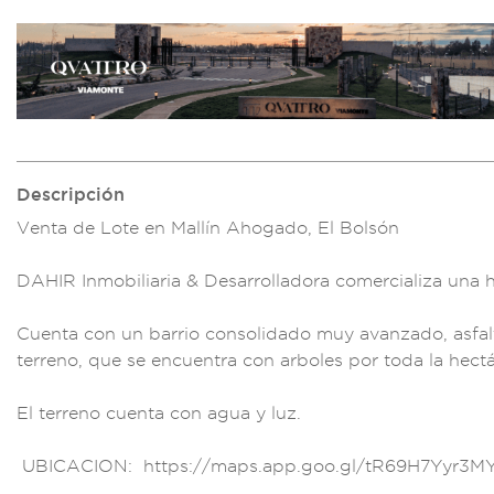
Descripción
Venta de Lo
te en Mallín Ahogado
, El Bolsón
D
AHIR Inmobil
iaria & Desar
rolladora c
omercializa
una h
Cuenta
con un barrio consol
idado muy avanzado,
asfa
terreno, q
ue se encuentra con
arboles p
or toda la he
ct
El terre
no cuenta con agua
y luz.
UB
ICACION: https://ma
ps.app.goo.g
l/tR69H7Yyr3
M