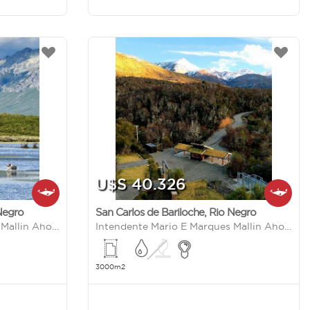
U$S 40.326
Negro
San Carlos de Bariloche
,
Rio Negro
Intendente Mario E Marques Mallin Ahogado S/N
Intendente Mario E Marques Mallin Ahogado S/N
3000m2