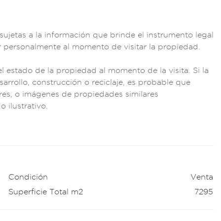
sujetas a la inform
ación que brinde
el instrumento l
egal
r perso
nalmente al momento
de visitar la prop
iedad.
e
l estado de la prop
iedad al moment
o de la visita
. Si la
arrollo,
construcción o re
ciclaje, es proba
ble que
res
, o imágenes de prop
iedades similares
 ilustrativo.
Condición
Venta
Superficie Total m2
7295