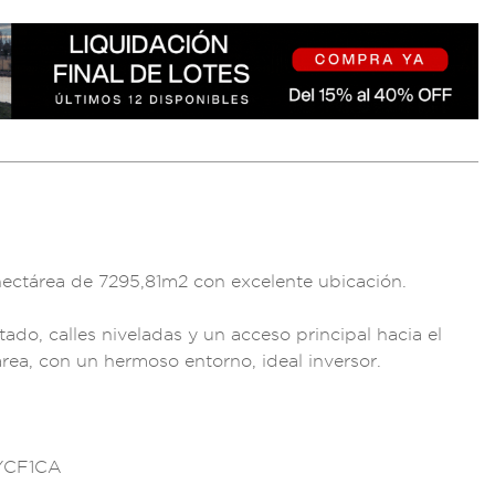
ectárea de
7295,81m2 co
n excelente ub
icación.
ltado, ca
lles niveladas y un
acceso princip
al hacia el
área, con un
hermoso e
ntorno, ideal i
nversor.
YCF1CA