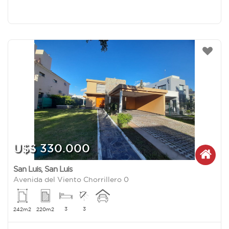
U$S 330.000
San Luis
,
San Luis
Avenida del Viento Chorrillero 0
3
3
242m2
220m2