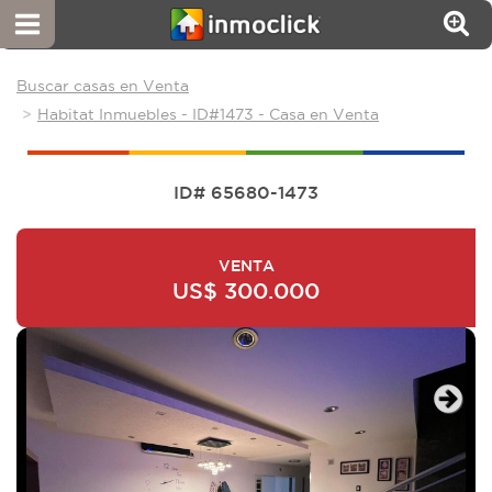
Buscar casas en Venta
Habitat Inmuebles - ID#1473 - Casa en Venta
ID# 65680-1473
VENTA
US$ 300.000
Next