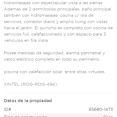
hidro
masajes con
espectacul
ar vista a
las sierra
s.
Ademas de
2 dormitor
ios principale
s, baño prin
cipal
también con
hidromasajes, c
ocina c/ isla de
servicios, com
edor diario y am
plio living con vis
tas
hacia el ja
rdín. El qu
incho es c
ompleto con cocin
a de
servicios f
ull, calefaccion
ado y con espacio p
ara 3
vehículos en f
ila india.
P
osee medidas d
e seguridad,
alarma perimetra
l y
cerco elé
ctrico completo
en todo su
perímetro.
pisci
na con calefacción s
olar. entre otr
as virtudes.
XINT
EL (ROG-ROG-494)
Datos de la propiedad
ID#
65680-1473