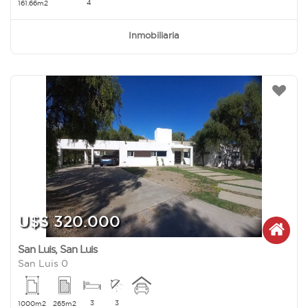
4
161.66m2
Inmobiliaria
U$S 320.000
San Luis
,
San Luis
San Luis 0
3
3
1000m2
265m2