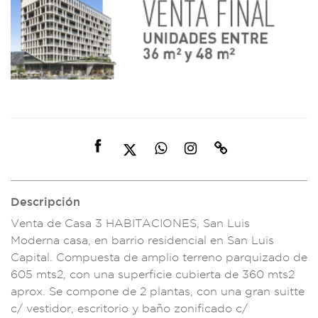
Descripción
Venta de Casa 3
HABITACIONES, San
Luis
Mode
rna casa, en barri
o residencial en Sa
n Luis
Capita
l. Compuesta de am
plio terreno parqu
izado de
605
mts2, con un
a superfici
e cubierta de 360
mts2
aprox.
Se compone de 2
plantas, con
una gran s
uitte
c/ ves
tidor, esc
ritorio y baño zonif
icado c/