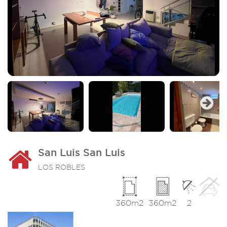
Imagen_2
I
Next
San Luis San Luis
LOS ROBLES
360m2
360m2
2