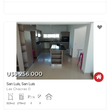
U$S 256.000
San Luis
,
San Luis
Las Chacras 0
2
2
323m2
275m2