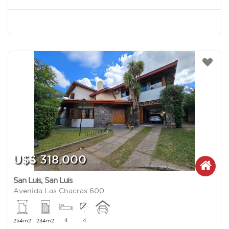
U$S 318.000
San Luis
,
San Luis
Avenida Las Chacras 600
4
4
254m2
234m2