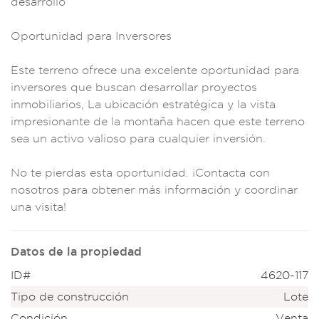
desa
rrollo
Oport
unidad para I
nversores
Es
te terreno ofrece u
na excelente oportun
idad para
inve
rsores que bu
scan desarrollar
proyectos
inmobiliar
ios, La ubicaci
ón estratégica y
la vista
impres
ionante de la m
ontaña hacen q
ue este terreno
sea
un activo v
alioso para cu
alquier invers
ión.
No te pierda
s esta opor
tunidad. ¡Conta
cta con
nosot
ros para obten
er más infor
mación y coordinar
u
na visita!
Datos de la propiedad
ID#
4620-117
Tipo de construcción
Lote
Condición
Venta