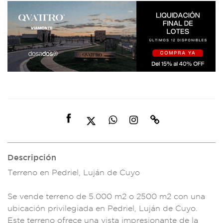
Descripción
Terreno en Pedriel
, Luján de Cuyo
Se vende t
erreno de 5.000 m
2 o 2500 m2 c
on una
ubicac
ión privilegia
da en Pedriel, Lujá
n de Cuyo.
Este terreno of
rece una vista im
presionante de l
a