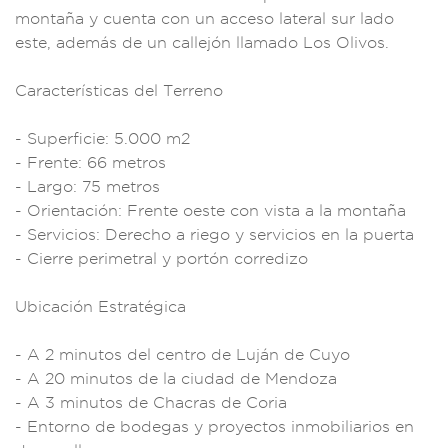
montaña y
cuenta con u
n acceso lat
eral sur lado
este, además d
e un calle
jón llamad
o Los Olivos.
Característ
icas del Terreno
-
Superficie: 5.0
00 m2
- Frente:
66 metros
- Largo:
75 metros
- Orientac
ión: Frente oest
e con vista a la mo
ntaña
- Servi
cios: Derecho a
riego y serv
icios en la puerta
-
Cierre perime
tral y port
ón corredizo
Ubicación Estratégi
ca
- A 2
minutos del cent
ro de Luján de Cuyo
- A 20 minuto
s de la ciu
dad de Mendoza
-
A 3 minutos de
Chacras de Coria
- Entorno de bodeg
as y proyectos inm
obiliarios en