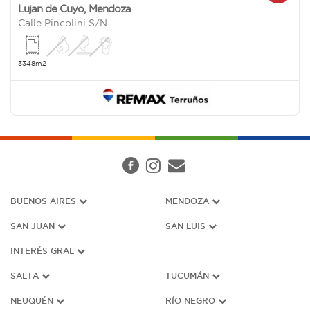
Lujan de Cuyo
,
Mendoza
Calle Pincolini S/N
3348m2
BUENOS AIRES
MENDOZA
SAN JUAN
SAN LUIS
INTERÉS G
RAL
SALTA
TUCUMÁN
NEUQUÉN
RÍO NEGRO