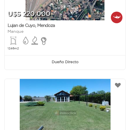
U$S 220.000
Lujan de Cuyo
,
Mendoza
Manque
1246m2
Dueño Directo