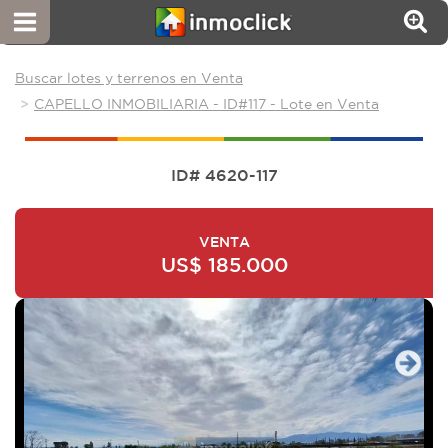
Buscar lotes y terrenos en Venta
CAPELLO INMOBILIARIA - ID#117 - Lote en Venta
ID# 4620-117
VENTA
US$ 185.000
Next