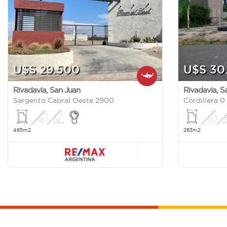
U$S 29.500
U$S 30
Rivadavia
,
San Juan
Rivadavia
,
S
Sargento Cabral Oeste 2900
Cordillera 0
485m2
263m2