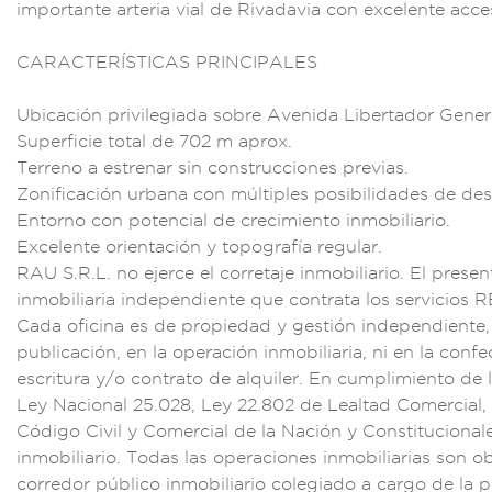
importa
nte arteria vial d
e Rivadavia con e
xcelente acce
CARACTERÍSTICA
S PRINCIPAL
ES
Ubicación priv
ilegiada so
bre Avenida
Libertador
Gener
Superficie to
tal de 702 m a
prox.
Terreno a
estrenar sin
construcci
ones previas.
Zonificación urban
a con múltiples posi
bilidades de des
Ento
rno con potencial
de crecimiento
inmobiliario.
Excelente orientac
ión y topogr
afía regular.
RAU S
.R.L. no ejerce
el corretaje inmob
iliario. El p
resent
inmobi
liaria inde
pendiente que
contrata los servic
ios 
Cada
oficina es d
e propiedad y ges
tión independien
te
publicació
n, en la operaci
ón inmobilia
ria, ni en la
confe
escr
itura y/o
contrato de alquil
er. En cumplimient
o de 
Ley Nac
ional 25.028, Le
y 22.802 de Lealt
ad Comercial,
Có
digo Civil y Comer
cial de la Nación y
Constitucio
nal
inm
obiliario. To
das las operacio
nes inmobiliarias s
on o
cor
redor públi
co inmobiliario
colegiado a carg
o de la 