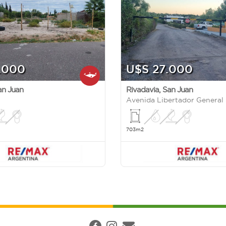
.000
U$S 27.000
an Juan
Rivadavia
,
San Juan
703m2