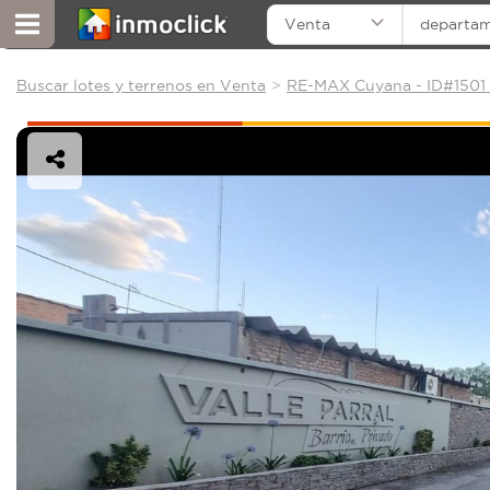
Venta
departa
Buscar lotes y terrenos en Venta
RE-MAX Cuyana - ID#1501 