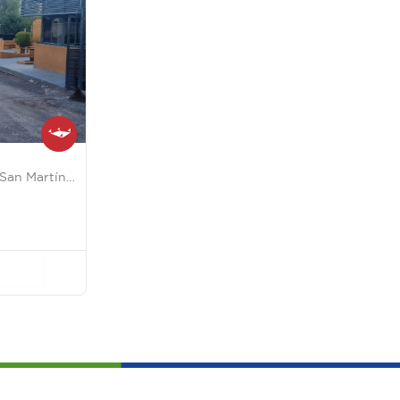
Avenida Libertador General San Martín (oeste) Lote 46 7300