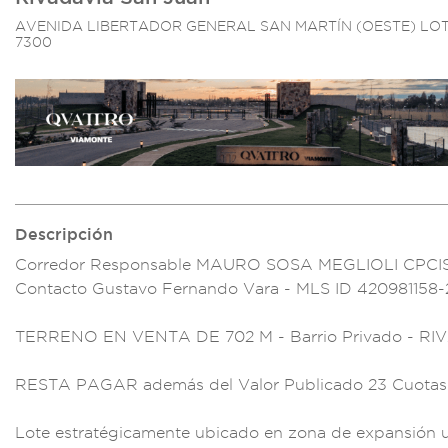
AVENIDA LIBERTADOR GENERAL SAN MARTÍN (OESTE) LOT
7300
Descripción
Corredor Responsable
MAURO SOSA MEGLI
OLI CPCIS
Contacto G
ustavo Fernando Var
a - MLS ID 4209
81158-
TER
RENO EN VENTA DE 702
M - Barrio Priva
do - RI
RESTA PAGAR
además del Valor P
ublicado 23 Cuotas
Lot
e estratégicament
e ubicado e
n zona de
expansión 