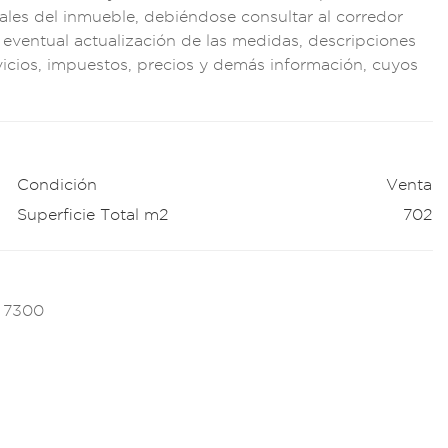
ales d
el inmueble, debién
dose consultar
al corredor
a eventua
l actualizació
n de las medida
s, descripciones
v
icios, impu
estos, pre
cios y demás in
formación,
cuyos
Condición
Venta
Superficie Total m2
702
7 7300