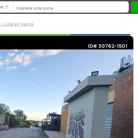
mentos
- Lote en Venta
ID# 30762-1501