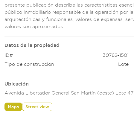
presente pub
licación describe
las caracterís
ticas esenci
púb
lico inmobil
iario responsable d
e la operaci
ón por l
arq
uitectónicas y fu
ncionales,
valores de
expensas, ser
valore
s son aproximados
.
Datos de la propiedad
ID#
30762-1501
Tipo de construcción
Lote
Ubicación
Avenida Libertador General San Martín (oeste) Lote 4
Mapa
Street view