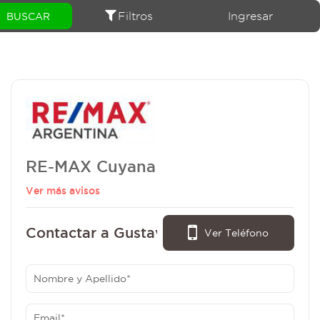
Filtros
Ingresar
RE-MAX Cuyana
Ver más avisos
Contactar a Gustavo Fernando Vara:
Ver Teléfono
- (0264) 15-506-1150