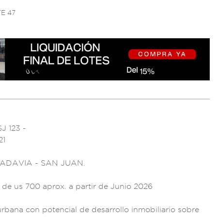
E 47
J 123 -
21
VADAVI
A - SAN JUAN.
 d
e us 700 apr
ox. a partir de Ju
nio 2026
urbana c
on potencial de
desarrollo
inmobiliario so
bre